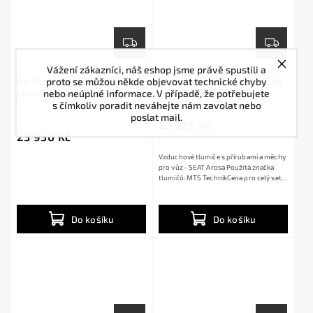
Vážení zákazníci, náš eshop jsme právě spustili a
proto se můžou někde objevovat technické chyby
Air Struts and Bags - Seat
​Vzduchové tlumiče s měchy
nebo neúplné informace. V případě, že potřebujete
Leon 1 / Toledo 2 - 1M
- SEAT Arosa
s čímkoliv poradit neváhejte nám zavolat nebo
poslat mail.
23 275 Kč
23 950 Kč
​Vzduchové tlumiče s přírubami a měchy
pro vůz - SEAT Arosa ​Použitá značka
tlumičů: MTS Technik​Cena pro celý set
4...
Do košíku
Do košíku