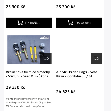
25 300 Kč
25 300 Kč
Do košíku
Do košíku
Vzduchové tlumiče s měchy
Air Struts and Bags - Seat
- VW Up! - Seat Mii - Škoda
Ibiza / Cordoba 6L / 6J
Citigo
29 350 Kč
24 625 Kč
Montážní příruby s měchy + stavitelné
tlumiče pro:- VW UP!- Škoda Citigo- Seat
Mii Cena za celou sadu pro předek i...