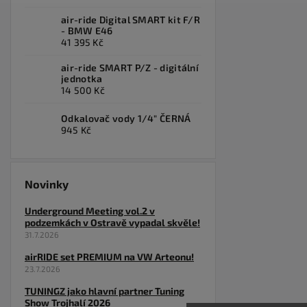
air-ride Digital SMART kit F/R
- BMW E46
41 395 Kč
air-ride SMART P/Z - digitální
jednotka
14 500 Kč
Odkalovač vody 1/4" ČERNÁ
945 Kč
Novinky
Underground Meeting vol.2 v
podzemkách v Ostravě vypadal skvěle!
31.7.2026
airRIDE set PREMIUM na VW Arteonu!
23.7.2026
TUNINGZ jako hlavní partner Tuning
Show Trojhalí 2026