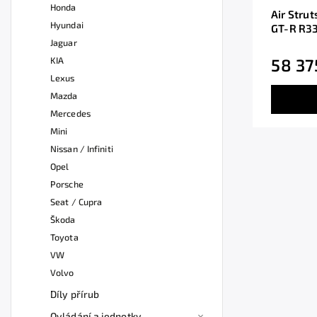
Honda
Air Stru
Hyundai
GT-R R3
Jaguar
KIA
58 37
Lexus
Mazda
Mercedes
Mini
Nissan / Infiniti
Opel
Porsche
Seat / Cupra
Škoda
Toyota
VW
Volvo
Díly přírub
Ovládání a jednotky