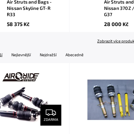
Air Struts and Bags -
Air Struts and
Nissan Skyline GT-R
Nissan 370Z / 
R33
G37
58 375 Kč
28 000 Kč
Zobrazit více produ
ší
Nejlevnější
Nejdražší
Abecedně
ZDARMA