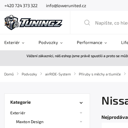
+420 724 373 322
info@lowerunited.cz
Exteriér
Podvozky
Performance
Lif
Vážení zákazníci, náš eshop jsme právě spustili a proto se mů
Domů
/
Podvozky
/
airRIDE-System
/
Příruby s měchy a tlumiče
/
Nissa
Kategorie
Exteriér
Nejprodáva
Maxton Design