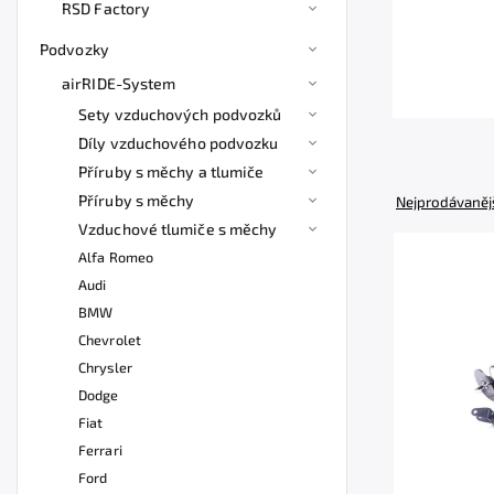
RSD Factory
Podvozky
airRIDE-System
Sety vzduchových podvozků
Díly vzduchového podvozku
Příruby s měchy a tlumiče
Příruby s měchy
Nejprodávaněj
Vzduchové tlumiče s měchy
Alfa Romeo
Audi
BMW
Chevrolet
Chrysler
Dodge
Fiat
Ferrari
Ford