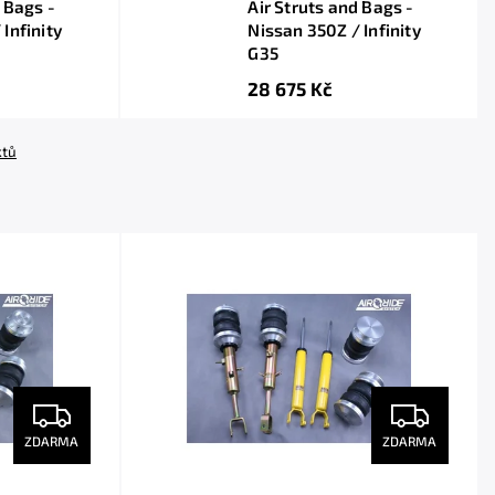
 Bags -
Air Struts and Bags -
Infinity
Nissan 350Z / Infinity
G35
28 675 Kč
ktů
ZDARMA
ZDARMA