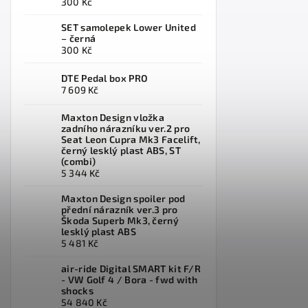
300 Kč
SET samolepek Lower United
– černá
300 Kč
DTE Pedal box PRO
7 609 Kč
Maxton Design vložka
zadního nárazníku ver.2 pro
Seat Leon Cupra Mk3 Facelift,
černý lesklý plast ABS, ST
(combi)
5 344 Kč
Maxton Design spoiler pod
přední nárazník ver.3 pro
Škoda Superb Mk3, černý
lesklý plast ABS
5 481 Kč
air-ride Digital SMART kit F/R
- VW Golf 4 / Bora - fwd with
shocks
54 840 Kč