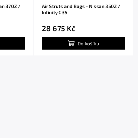
san 370Z /
Air Struts and Bags - Nissan 350Z /
Infinity G35
28 675 Kč
Do košíku