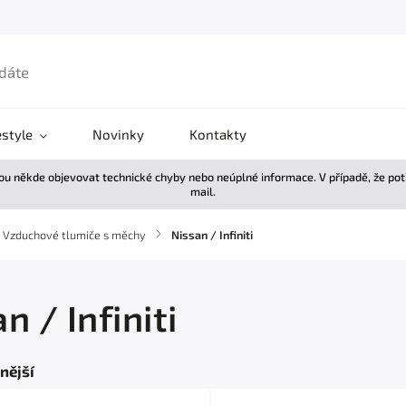
estyle
Novinky
Kontakty
žou někde objevovat technické chyby nebo neúplné informace. V případě, že po
mail.
Vzduchové tlumiče s měchy
/
Nissan / Infiniti
n / Infiniti
nější