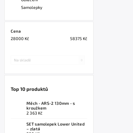
Samolepky
Cena
28000
Kč
58375
Kč
Na skladě
0
Top 10 produktů
Měch - ARS-2 130mm - s
kroužkem
2 363 Kč
SET samolepek Lower United
– zlatá