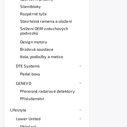
Silentbloky
Rozpěrné tyče
Stavitelná ramena a uložení
Snížení OEM vzduchových
podvozků
Design motoru
Brzdová soustava
Kola, podložky a matice
DTE Systems
Pedal boxy
GENEVO
Přenosné radarové detektory
Příslušenství
Lifestyle
Lower United
Oblečení