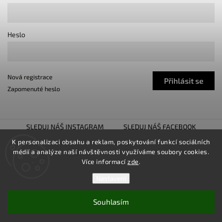
Heslo
Nová registrace
Přihlásit se
Zapomenuté heslo
SLEDUJ NÁŠ INSTAGRAM
SLEDUJ NÁŠ FACEBOOK
TUNING SHOW TROJHALÍ
SNÍŽENO.CZ
K personalizaci obsahu a reklam, poskytování funkcí sociálních
médií a analýze naší návštěvnosti využíváme soubory cookies.
LOWER UNITED
Více informací
zde
.
Nastavení
Souhlasím
Copyright 2026
TUNINGZ
. Všechna práva vyhrazena.