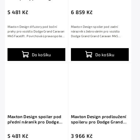
Grand Caravan Mk5 Facelift,
pro Dodge Grand Grand
černý lesklý plast ABS
Caravan Mk5 Facelift, černý
5 481 Kč
6 859 Kč
lesklý plast ABS
Maxton Design difuzory pod boční
Maxton Design spoiler pod zadní
prahy pro vozidlo Dodge Grand Caravan
nárazník s žebrováním pro vozidlo
Mk5 Facelift . Povrchová úprava spoileru
Dodge Grand Grand Caravan Mk5
černý...
Facelift . Povrchová...
Do košíku
Do košíku
Maxton Design spoiler pod
Maxton Design prodloužení
přední náraník pro Dodge
spoileru pro Dodge Grand
Grand Grand Caravan Mk5
Grand Caravan Mk5 Facelift,
Facelift, černý lesklý plast
černý lesklý plast ABS
5 481 Kč
3 966 Kč
ABS