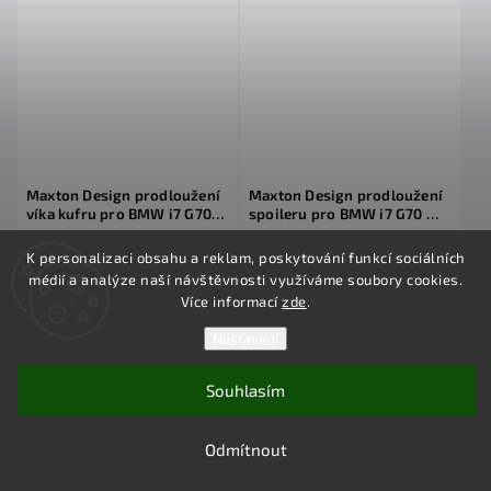
Maxton Design prodloužení
Maxton Design prodloužení
víka kufru pro BMW i7 G70
spoileru pro BMW i7 G70 M-
M-Pack, materiál pravý
Pack, materiál pravý karbon
karbon
K personalizaci obsahu a reklam, poskytování funkcí sociálních
23 702 Kč
23 702 Kč
médií a analýze naší návštěvnosti využíváme soubory cookies.
Více informací
zde
.
Maxton Design Carbon Division
Maxton Design Carbon Division
prodloužení víka kufru pro BMW i7 G70
prodloužení spoileru pro BMW i7 G70 M-
Nastavení
M-Pack. Vyrobeno ze 100% Prepreg
Pack. Vyrobeno ze 100% Prepreg
karbonu za...
karbonu za použití...
Souhlasím
Do košíku
Do košíku
Odmítnout
Načíst 48 dalších