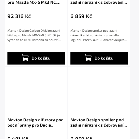
pro Mazda MX-5 Mk3 NC,
zadní nárazník s žebrováním
pravý karbon, s pevnou
pro Jaguar F-Pace S X761,
odnímatelnou střechou
černý lesklý plast ABS
92 316 Kč
6 859 Kč
Maxton Design Carbon Division zadní
Maxton Design spoiler pod zadní
křídlo pro Mazda MX-5 Mk3 NC. Díl je
nárazník s žebrováním pro vozidlo
vyroben ze 100% karbonu za použití
Jaguar F-Pace S X761 . Povrchová úprava
těch...
spoileru...
Do košíku
Do košíku
Maxton Design difuzory pod
Maxton Design spoiler pod
boční prahy pro Dacia
zadní nárazník s žebrováním
Duster Mk3, černý lesklý
pro Dacia Duster Mk3, černý
plast ABS
lesklý plast ABS
5 481 Kč
6 859 Kč