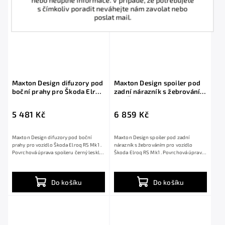
nebo neúplné informace. V případě, že potřebujete
s čímkoliv poradit neváhejte nám zavolat nebo
poslat mail.
Maxton Design difuzory pod
Maxton Design spoiler pod
boční prahy pro Škoda Elroq
zadní nárazník s žebrováním
RS Mk1, černý lesklý plast
pro Škoda Elroq RS Mk1,
ABS
černý lesklý plast ABS
5 481 Kč
6 859 Kč
Maxton Design difuzory pod boční
Maxton Design spoiler pod zadní
prahy pro vozidlo Škoda Elroq RS Mk1 .
nárazník s žebrováním pro vozidlo
Povrchová úprava spoileru černý lesklý
Škoda Elroq RS Mk1 . Povrchová úprava
plast...
spoileru...
Do košíku
Do košíku