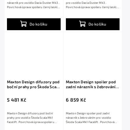
nárazník pro vozidlo Dacia Duster Mk3 .
pro vozidlo Dacia Duster Mk3 .
Povrchová úprava spoileru černý lesklý
Povrchová úprava spoileru černý lesklý
plast...
plast ABS.
Do košíku
Do košíku
Maxton Design difuzory pod
Maxton Design spoiler pod
boční prahy pro Škoda Scala
zadní nárazník s žebrováním
Mk1 Facelift, černý lesklý
pro Škoda Scala Mk1 Facelift,
plast ABS
černý lesklý plast ABS
5 481 Kč
6 859 Kč
Maxton Design difuzory pod boční
Maxton Design spoiler pod zadní
prahy pro vozidlo Škoda Scala Mk1
nárazník s žebrováním pro vozidlo
Facelift . Povrchová úprava spoileru
Škoda Scala Mk1 Facelift . Povrchová
černý lesklý...
úprava...