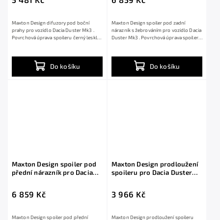
Maxton Design difuzory pod boční
Maxton Design spoiler pod zadní
prahy pro vozidlo Dacia Duster Mk3 .
nárazník s žebrováním pro vozidlo Dacia
Povrchová úprava spoileru černý lesklý
Duster Mk3 . Povrchová úprava spoileru
plast ABS.
černý...
Do košíku
Do košíku
Maxton Design spoiler pod
Maxton Design prodloužení
přední nárazník pro Dacia
spoileru pro Dacia Duster
Duster Mk3, černý lesklý
Mk3, černý lesklý plast ABS
plast ABS
6 859 Kč
3 966 Kč
Maxton Design spoiler pod přední
Maxton Design prodloužení spoileru