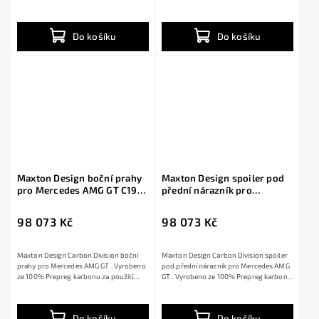
Díl je vyroben ze...
Standard...
Do košíku
Do košíku
Maxton Design boční prahy
Maxton Design spoiler pod
pro Mercedes AMG GT C192
přední nárazník pro
/55, C192 /63, materiál pravý
Mercedes AMG GT C192 /55,
karbon
C192 /63, materiál pravý
98 073 Kč
98 073 Kč
karbon
Maxton Design Carbon Division boční
Maxton Design Carbon Division spoiler
prahy pro Mercedes AMG GT . Vyrobeno
pod přední nárazník pro Mercedes AMG
ze 100% Prepreg karbonu za použití
GT . Vyrobeno ze 100% Prepreg karbonu
těch...
za...
Do košíku
Do košíku