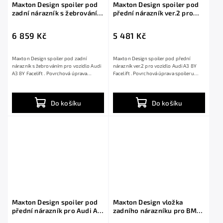
Maxton Design spoiler pod
Maxton Design spoiler pod
zadní nárazník s žebrováním
přední nárazník ver.2 pro
pro Audi A3 8Y Facelift,
Audi A3 8Y Facelift, černý
černý lesklý plast ABS,
lesklý plast ABS
6 859 Kč
5 481 Kč
Sedan
Maxton Design spoiler pod zadní
Maxton Design spoiler pod přední
nárazník s žebrováním pro vozidlo Audi
nárazník ver.2 pro vozidlo Audi A3 8Y
A3 8Y Facelift . Povrchová úprava
Facelift . Povrchová úprava spoileru
spoileru...
černý...
Do košíku
Do košíku
Maxton Design spoiler pod
Maxton Design vložka
přední nárazník pro Audi A3
zadního nárazníku pro BMW
8Y, černý lesklý plast ABS
řada 5 G30, G30 FL, G31, G31