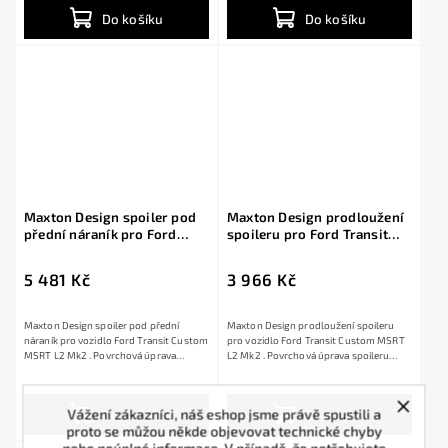
Do košíku
Do košíku
Maxton Design spoiler pod
Maxton Design prodloužení
přední náraník pro Ford
spoileru pro Ford Transit
Transit Custom MSRT L2
Custom MSRT L2 Mk2, černý
Mk2, černý lesklý plast ABS
lesklý plast ABS
5 481 Kč
3 966 Kč
Maxton Design spoiler pod přední
Maxton Design prodloužení spoileru
náraník pro vozidlo Ford Transit Custom
pro vozidlo Ford Transit Custom MSRT
MSRT L2 Mk2 . Povrchová úprava
L2 Mk2 . Povrchová úprava spoileru
spoileru...
černý...
Vážení zákazníci, náš eshop jsme právě spustili a
Do košíku
Do košíku
proto se můžou někde objevovat technické chyby