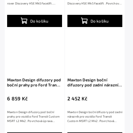
rover Discovery HSE Mk5 Facelift .
Discovery HSE Mk5 Facelift . Povrchová
Povrchová...
úprava...
Do košíku
Do košíku
Maxton Design difuzory pod
Maxton Design boční
boční prahy pro Ford Transit
difuzory pod zadní nárazník
Custom MSRT L2 Mk2, černý
pro Ford Transit Custom
lesklý plast ABS
MSRT L2 Mk2, černý lesklý
6 859 Kč
2 452 Kč
plast ABS
Maxton Design difuzory pod boční
Maxton Design boční difuzory pod zadní
prahy pro vozidlo Ford Transit Custom
nárazník pro vozidlo Ford Transit
MSRT L2 Mk2 . Povrchová úprava
Custom MSRT L2 Mk2 . Povrchová
spoileru černý...
úprava...