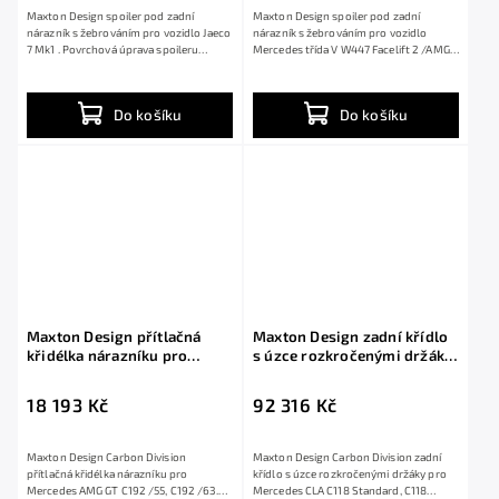
Maxton Design spoiler pod zadní
Maxton Design spoiler pod zadní
nárazník s žebrováním pro vozidlo Jaeco
nárazník s žebrováním pro vozidlo
7 Mk1 . Povrchová úprava spoileru
Mercedes třída V W447 Facelift 2 /AMG-
černý...
Line ....
Do košíku
Do košíku
Maxton Design přítlačná
Maxton Design zadní křídlo
křidélka nárazníku pro
s úzce rozkročenými držáky
Mercedes AMG GT C192 /55,
pro Mercedes CLA C118
C192 /63, pravý karbon
Standard, C118 Standard
18 193 Kč
92 316 Kč
Facelift, pravý karbon
Maxton Design Carbon Division
Maxton Design Carbon Division zadní
přítlačná křidélka nárazníku pro
křídlo s úzce rozkročenými držáky pro
Mercedes AMG GT C192 /55, C192 /63.
Mercedes CLA C118 Standard, C118