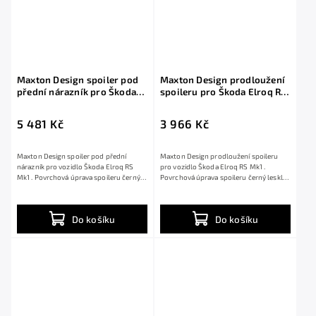
Maxton Design spoiler pod
Maxton Design prodloužení
přední nárazník pro Škoda
spoileru pro Škoda Elroq RS
Elroq RS Mk1, černý lesklý
Mk1, černý lesklý plast ABS
plast ABS
5 481 Kč
3 966 Kč
Maxton Design spoiler pod přední
Maxton Design prodloužení spoileru
nárazník pro vozidlo Škoda Elroq RS
pro vozidlo Škoda Elroq RS Mk1 .
Mk1 . Povrchová úprava spoileru černý
Povrchová úprava spoileru černý lesklý
lesklý...
plast ABS.
Do košíku
Do košíku