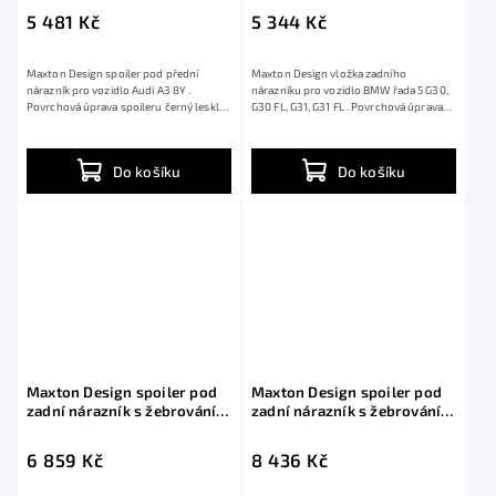
FL, černý lesklý plast ABS
5 481 Kč
5 344 Kč
Maxton Design spoiler pod přední
Maxton Design vložka zadního
nárazník pro vozidlo Audi A3 8Y .
nárazníku pro vozidlo BMW řada 5 G30,
Povrchová úprava spoileru černý lesklý
G30 FL, G31, G31 FL . Povrchová úprava
plast ABS.
spoileru...
Do košíku
Do košíku
Maxton Design spoiler pod
Maxton Design spoiler pod
zadní nárazník s žebrováním
zadní nárazník s žebrováním
pro Jaeco 7 Mk1, černý lesklý
pro Mercedes třída V W447
plast ABS
Facelift 2 /AMG-Line, černý
6 859 Kč
8 436 Kč
lesklý plast ABS