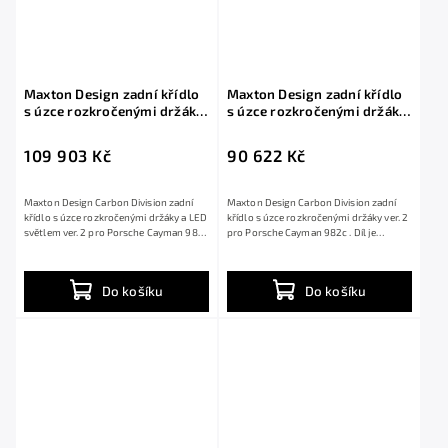
Maxton Design zadní křídlo
Maxton Design zadní křídlo
s úzce rozkročenými držáky
s úzce rozkročenými držáky
a LED světlem ver. 2 pro
ver. 2 pro Porsche Cayman
Porsche Cayman 982c, pravý
982c, pravý karbon
109 903 Kč
90 622 Kč
karbon
Maxton Design Carbon Division zadní
Maxton Design Carbon Division zadní
křídlo s úzce rozkročenými držáky a LED
křídlo s úzce rozkročenými držáky ver. 2
světlem ver. 2 pro Porsche Cayman 982c
pro Porsche Cayman 982c . Díl je
....
vyroben...
Do košíku
Do košíku