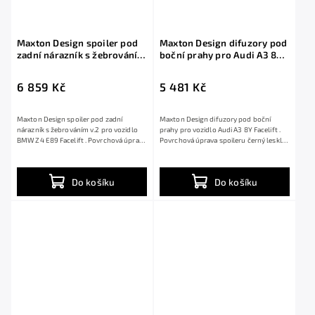
Maxton Design spoiler pod
Maxton Design difuzory pod
zadní nárazník s žebrováním
boční prahy pro Audi A3 8Y
v.2 pro BMW Z4 E89 Facelift,
Facelift, černý lesklý plast
černý lesklý plast ABS, M-
ABS, Sedan
6 859 Kč
5 481 Kč
Pack
Maxton Design spoiler pod zadní
Maxton Design difuzory pod boční
nárazník s žebrováním v.2 pro vozidlo
prahy pro vozidlo Audi A3 8Y Facelift .
BMW Z4 E89 Facelift . Povrchová úprava
Povrchová úprava spoileru černý lesklý
spoileru...
plast...
Do košíku
Do košíku