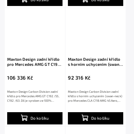
Maxton Design zadní křídlo
Maxton Design zadní křídlo
pro Mercedes AMG GT C192
s horním uchycením (swan-
/55, C192 /63, pravý karbon
neck) pro Mercedes CLA
C118 AMG 45 Aero, C118 AMG
106 336 Kč
92 316 Kč
45 Aero Facelift, pravý
karbon
Maxton Design Carbon Division zadní
Maxton Design Carbon Division zadní
křídlo pro Mercedes AMG GT C192 /55,
křídlo s horním uchycením (swan-neck)
C192 /63. Díl je vyroben ze 100%
pro Mercedes CLA C118 AMG 45 Aero,
karbonu za...
C118 AMG...
Do košíku
Do košíku