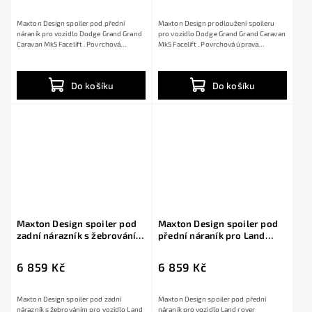
Maxton Design spoiler pod přední
Maxton Design prodloužení spoileru
náraník pro vozidlo Dodge Grand Grand
pro vozidlo Dodge Grand Grand Caravan
Caravan Mk5 Facelift . Povrchová
Mk5 Facelift . Povrchová úprava
úprava...
spoileru...
Do košíku
Do košíku
Maxton Design spoiler pod
Maxton Design spoiler pod
zadní nárazník s žebrováním
přední náraník pro Land
pro Land rover Discovery
rover Discovery HSE Mk5
HSE Mk5 Facelift, černý
Facelift, černý lesklý plast
6 859 Kč
6 859 Kč
lesklý plast ABS
ABS
Maxton Design spoiler pod zadní
Maxton Design spoiler pod přední
nárazník s žebrováním pro vozidlo Land
náraník pro vozidlo Land rover