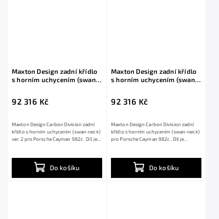
Maxton Design zadní křídlo
Maxton Design zadní křídlo
s horním uchycením (swan-
s horním uchycením (swan-
neck) ver. 2 pro Porsche
neck) pro Porsche Cayman
Cayman 982c, pravý karbon
982c, pravý karbon
92 316 Kč
92 316 Kč
Maxton Design Carbon Division zadní
Maxton Design Carbon Division zadní
křídlo s horním uchycením (swan-neck)
křídlo s horním uchycením (swan-neck)
ver. 2 pro Porsche Cayman 982c . Díl je...
pro Porsche Cayman 982c . Díl je
vyroben ze...
Do košíku
Do košíku