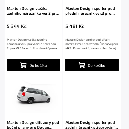
Maxton Design vložka
Maxton Design spoiler pod
zadního nárazníku ver.2 pro
přední nárazník ver.3 pro
Seat Leon Cupra Mk3
Škoda Superb Mk3, černý
Facelift, černý lesklý plast
lesklý plast ABS
5 344 Kč
5 481 Kč
ABS, ST (combi)
Maxton Design vložka zadního
Maxton Design spoiler pod přední
nárazníku ver.2 pro vozidlo Seat Leon
nárazník ver.3 pro vozidlo Škoda Superb
Cupra Mk3 Facelift. Povrchová úprava
Mk3 . Povrchová úprava spoileru černý
spoileru...
lesklý...
Do košíku
Do košíku
Maxton Design difuzory pod
Maxton Design spoiler pod
boční prahy pro Dodge
zadní nárazník s žebrováním