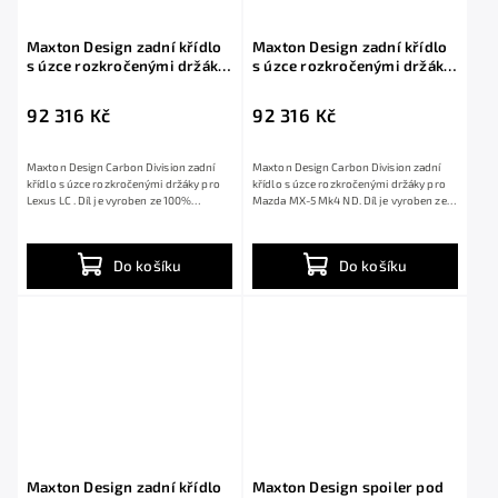
Maxton Design zadní křídlo
Maxton Design zadní křídlo
s úzce rozkročenými držáky
s úzce rozkročenými držáky
pro Lexus LC, pravý karbon
pro Mazda MX-5 Mk4 ND,
pravý karbon
92 316 Kč
92 316 Kč
Maxton Design Carbon Division zadní
Maxton Design Carbon Division zadní
křídlo s úzce rozkročenými držáky pro
křídlo s úzce rozkročenými držáky pro
Lexus LC . Díl je vyroben ze 100%
Mazda MX-5 Mk4 ND. Díl je vyroben ze
karbonu...
100%...
Do košíku
Do košíku
Maxton Design zadní křídlo
Maxton Design spoiler pod