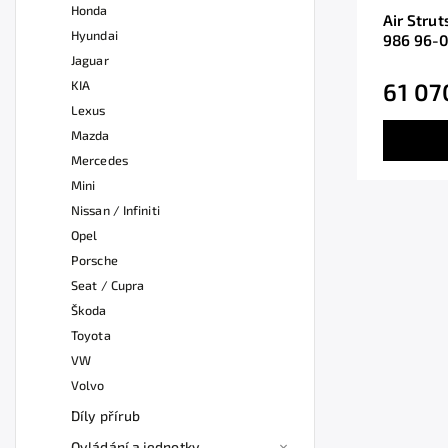
Honda
Air Stru
Hyundai
986 96-
Jaguar
KIA
61 07
Lexus
Mazda
Mercedes
Mini
Nissan / Infiniti
Opel
Porsche
Seat / Cupra
Škoda
Toyota
VW
Volvo
Díly přírub
Ovládání a jednotky