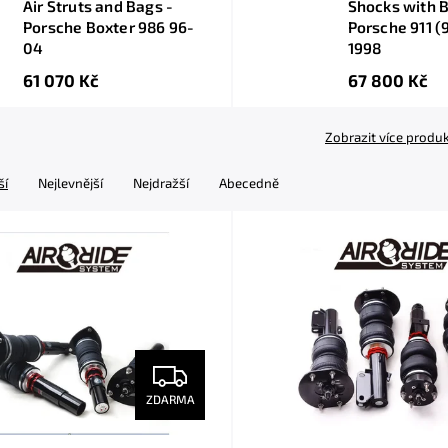
Air Struts and Bags -
Shocks with B
Porsche Boxter 986 96-
Porsche 911 (
04
1998
61 070 Kč
67 800 Kč
Zobrazit více produ
ší
Nejlevnější
Nejdražší
Abecedně
ZDARMA