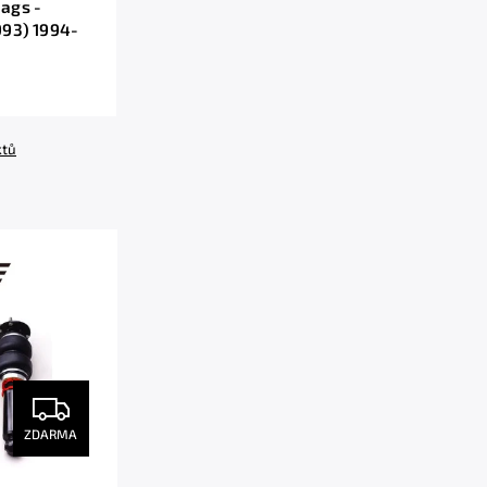
ags -
993) 1994-
ktů
ZDARMA