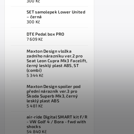
300 Kč
SET samolepek Lower United
– černá
300 Kč
DTE Pedal box PRO
7 609 Kč
Maxton Design vložka
zadního nárazníku ver.2 pro
Seat Leon Cupra Mk3 Facelift,
černý lesklý plast ABS, ST
(combi)
5 344 Kč
Maxton Design spoiler pod
přední nárazník ver.3 pro
Škoda Superb Mk3, černý
lesklý plast ABS
5 481 Kč
air-ride Digital SMART kit F/R
- VW Golf 4 / Bora - fwd with
shocks
54 840 Kč