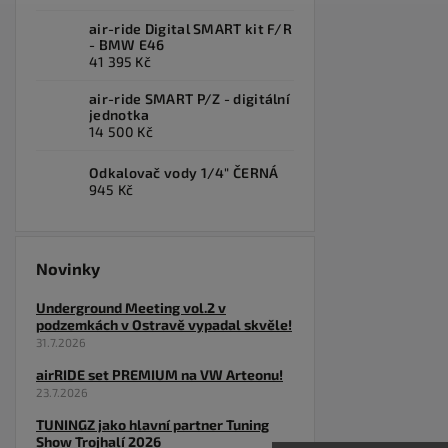
air-ride Digital SMART kit F/R
- BMW E46
41 395 Kč
air-ride SMART P/Z - digitální
jednotka
14 500 Kč
Odkalovač vody 1/4" ČERNÁ
945 Kč
Novinky
Underground Meeting vol.2 v
podzemkách v Ostravě vypadal skvěle!
31.7.2026
airRIDE set PREMIUM na VW Arteonu!
23.7.2026
TUNINGZ jako hlavní partner Tuning
Show Trojhalí 2026