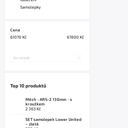
Samolepky
Cena
61070
Kč
67800
Kč
Na skladě
0
Top 10 produktů
Měch - ARS-2 130mm - s
kroužkem
2 363 Kč
SET samolepek Lower United
– zlatá