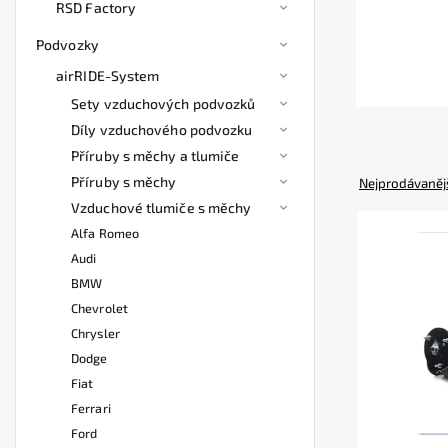
RSD Factory
Podvozky
airRIDE-System
Sety vzduchových podvozků
Díly vzduchového podvozku
Příruby s měchy a tlumiče
Příruby s měchy
Nejprodávaněj
Vzduchové tlumiče s měchy
Alfa Romeo
Audi
BMW
Chevrolet
Chrysler
Dodge
Fiat
Ferrari
Ford