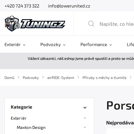
+420 724 373 322
info@lowerunited.cz
Exteriér
Podvozky
Performance
Lif
Vážení zákazníci, náš eshop jsme právě spustili a proto se mů
Domů
/
Podvozky
/
airRIDE-System
/
Příruby s měchy a tlumiče
/
Pors
Kategorie
Exteriér
Nejprodáva
Maxton Design