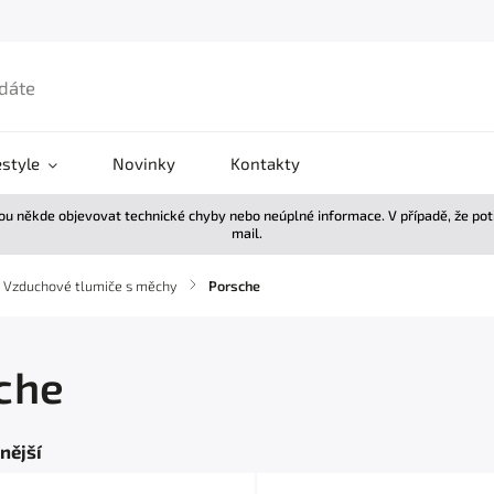
estyle
Novinky
Kontakty
žou někde objevovat technické chyby nebo neúplné informace. V případě, že po
mail.
Vzduchové tlumiče s měchy
/
Porsche
che
nější