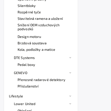
Silentbloky
Rozpěrné tyče
Stavitelná ramena a uložení
Snížení OEM vzduchových
podvozků
Design motoru
Brzdová soustava
Kola, podložky a matice
DTE Systems
Pedal boxy
GENEVO
Přenosné radarové detektory
Příslušenství
Lifestyle
Lower United
Oblečení