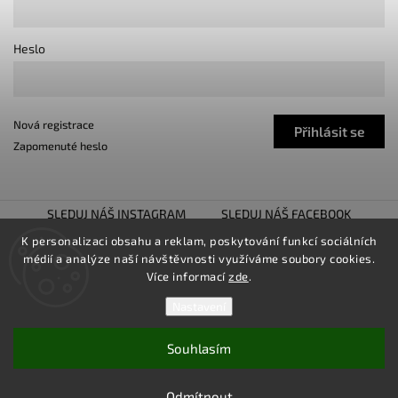
Heslo
Nová registrace
Přihlásit se
Zapomenuté heslo
SLEDUJ NÁŠ INSTAGRAM
SLEDUJ NÁŠ FACEBOOK
TUNING SHOW TROJHALÍ
SNÍŽENO.CZ
K personalizaci obsahu a reklam, poskytování funkcí sociálních
médií a analýze naší návštěvnosti využíváme soubory cookies.
LOWER UNITED
Více informací
zde
.
Nastavení
Souhlasím
Copyright 2026
TUNINGZ
. Všechna práva vyhrazena.
Upravit nastavení cookies
Odmítnout