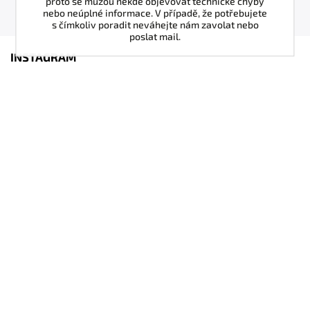
proto se můžou někde objevovat technické chyby
nebo neúplné informace. V případě, že potřebujete
s čímkoliv poradit neváhejte nám zavolat nebo
poslat mail.
INSTAGRAM