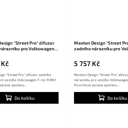
esign "Street Pro" difuzor
Maxton Design "Street Pro
nárazníku pro Volkswagen
zadního nárazníku pro V
Mk1, plast ABS bez
T-roc R Mk1, plast ABS be
vé úpravy
povrchové úpravy, s čern
 Kč
5 757 Kč
červenou linkou
gn "Street Pro" difuzor zadního
Maxton Design "Street Pro" difuz
ro vozidlo Volkswagen T-roc R Mk1 .
nárazníku pro vozidlo Volkswagen
prava spoileru...
Povrchová úprava spoileru...
Do košíku
Do košíku