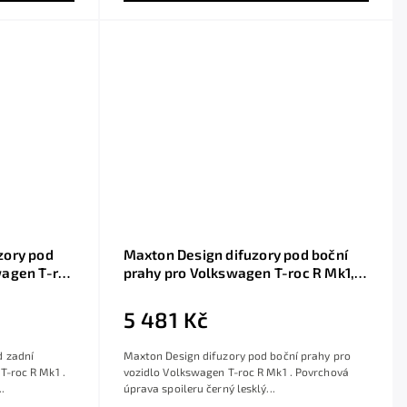
zory pod
Maxton Design difuzory pod boční
wagen T-roc
prahy pro Volkswagen T-roc R Mk1,
ABS, vč. R-
černý lesklý plast ABS
5 481 Kč
d zadní
Maxton Design difuzory pod boční prahy pro
T-roc R Mk1 .
vozidlo Volkswagen T-roc R Mk1 . Povrchová
.
úprava spoileru černý lesklý...