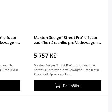
" difuzor
Maxton Design "Street Pro" difuzor
olkswagen
zadního nárazníku pro Volkswagen
z
T-roc R Mk1, plast ABS bez
ou a
povrchové úpravy, s červenou linkou
5 757 Kč
or zadního
Maxton Design "Street Pro" difuzor zadního
 T-roc R Mk1 .
nárazníku pro vozidlo Volkswagen T-roc R Mk1 .
Povrchová úprava spoileru...
Do košíku