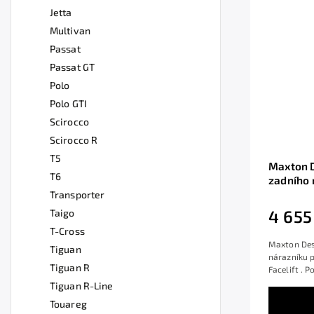
Jetta
Multivan
Passat
Passat GT
Polo
Polo GTI
Scirocco
Scirocco R
T5
Maxton D
T6
zadního 
T-roc R M
Transporter
povrcho
4 655
Taigo
T-Cross
Maxton Desi
Tiguan
nárazníku 
Tiguan R
Facelift . 
Tiguan R-Line
Touareg