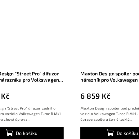
esign "Street Pro" difuzor
Maxton Design spoiler po
nárazníku pro Volkswagen
nárazník pro Volkswagen 
k1 Facelift, plast ABS bez
Mk1, černý lesklý plast AB
vé úpravy
Line
 Kč
6 859 Kč
gn "Street Pro" difuzor zadního
Maxton Design spoiler pod přední
pro vozidlo Volkswagen T-roc R Mk1
vozidlo Volkswagen T-roc R Mk1 
Povrchová úprava...
úprava spoileru černý lesklý...
Do košíku
Do košíku