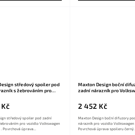
esign středový spoiler pod
Maxton Design boční difu
razník s žebrováním pro
zadní nárazník pro Volks
en T-roc R Mk1, černý
R Mk1, černý lesklý plast 
ast ABS, vč. R-Line
Line
 Kč
2 452 Kč
gn středový spoiler pod zadní
Maxton Design boční difuzory po
 žebrováním pro vozidlo Volkswagen
nárazník pro vozidlo Volkswagen 
 . Povrchová úprava...
Povrchová úprava spoileru černý..