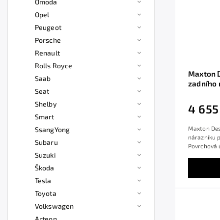
Omoda
Opel
Peugeot
Porsche
Renault
Rolls Royce
Maxton D
Saab
zadního 
Seat
T-roc R 
povrcho
Shelby
4 655
Smart
Maxton Desi
SsangYong
nárazníku p
Subaru
Povrchová ú
Suzuki
Škoda
Tesla
Toyota
Volkswagen
Arteon