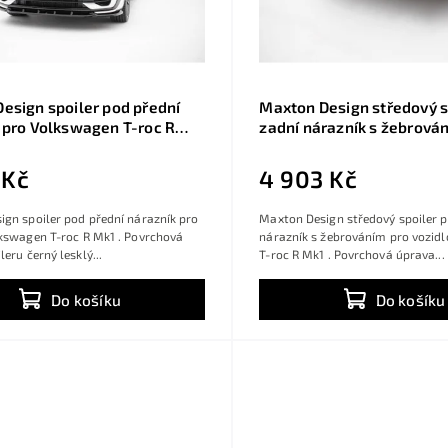
esign spoiler pod přední
Maxton Design středový s
 pro Volkswagen T-roc R
zadní nárazník s žebrová
ný lesklý plast ABS
Volkswagen T-roc R Mk1, 
lesklý plast ABS
 Kč
4 903 Kč
gn spoiler pod přední nárazník pro
Maxton Design středový spoiler 
lkswagen T-roc R Mk1 . Povrchová
nárazník s žebrováním pro vozid
eru černý lesklý...
T-roc R Mk1 . Povrchová úprava...
Do košíku
Do košíku