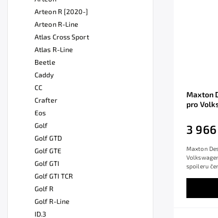
Arteon R [2020-]
Arteon R-Line
Atlas Cross Sport
Atlas R-Line
Beetle
Caddy
CC
Maxton D
Crafter
pro Volk
Eos
lesklý p
Golf
3 966
Golf GTD
Maxton Desi
Golf GTE
Volkswagen
Golf GTI
spoileru čer
Golf GTI TCR
Golf R
Golf R-Line
ID.3