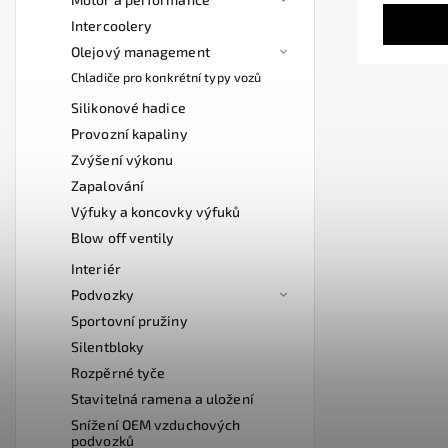
Intercoolery
Olejový management
Chladiče pro konkrétní typy vozů
Silikonové hadice
Provozní kapaliny
Zvýšení výkonu
Zapalování
Výfuky a koncovky výfuků
Blow off ventily
Interiér
Podvozky
Sportovní pružiny
Silentbloky
Rozpěrné tyče
Stavitelná ramena a uložení
Snížení OEM vzduchových
podvozků