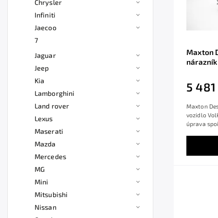
Chrysler
Infiniti
Jaecoo
7
Maxton D
Jaguar
nárazník
Jeep
Mk1, čer
Kia
5 481
Lamborghini
Land rover
Maxton Desi
vozidlo Vo
Lexus
úprava spoil
Maserati
Mazda
Mercedes
MG
Mini
Mitsubishi
Nissan