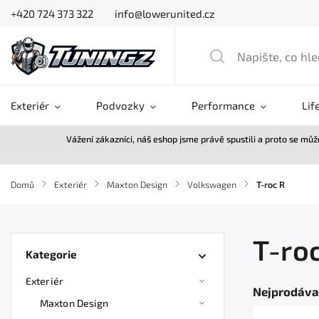
+420 724 373 322
info@lowerunited.cz
Exteriér
Podvozky
Performance
Lif
Vážení zákazníci, náš eshop jsme právě spustili a proto se mů
Domů
/
Exteriér
/
Maxton Design
/
Volkswagen
/
T-roc R
T-ro
Kategorie
Exteriér
Nejprodáva
Maxton Design