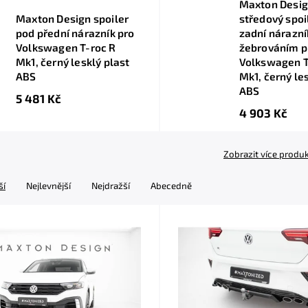
Maxton Desi
Maxton Design spoiler
středový spoi
pod přední nárazník pro
zadní nárazní
Volkswagen T-roc R
žebrováním p
Mk1, černý lesklý plast
Volkswagen T
ABS
Mk1, černý le
ABS
5 481 Kč
4 903 Kč
Zobrazit více produ
ší
Nejlevnější
Nejdražší
Abecedně