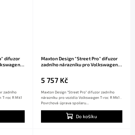
" difuzor
Maxton Design "Street Pro" difuzor
olkswagen
zadního nárazníku pro Volkswagen
t ABS bez
T-roc R Mk1, plast ABS bez
ou a
povrchové úpravy, s červenou linkou
5 757 Kč
or zadního
Maxton Design "Street Pro" difuzor zadního
n T-roc R Mk1
nárazníku pro vozidlo Volkswagen T-roc R Mk1 .
Povrchová úprava spoileru...
Do košíku