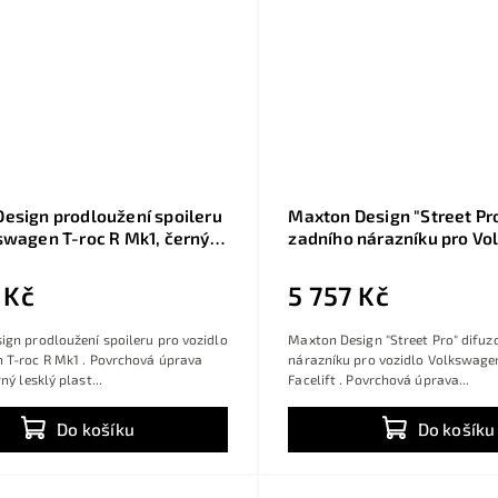
esign prodloužení spoileru
Maxton Design "Street Pro
swagen T-roc R Mk1, černý
zadního nárazníku pro V
last ABS
T-roc R Mk1 Facelift, plas
povrchové úpravy, s čern
 Kč
5 757 Kč
červenou linkou
gn prodloužení spoileru pro vozidlo
Maxton Design "Street Pro" difuz
 T-roc R Mk1 . Povrchová úprava
nárazníku pro vozidlo Volkswage
ný lesklý plast...
Facelift . Povrchová úprava...
Do košíku
Do košíku