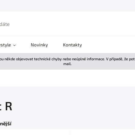
estyle
Novinky
Kontakty
žou někde objevovat technické chyby nebo neúplné informace. V případě, že po
mail.
c R
nější