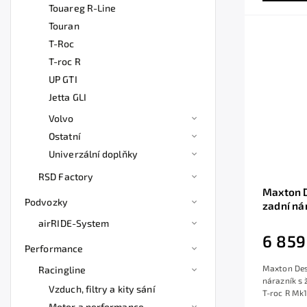
Touareg R-Line
Touran
T-Roc
T-roc R
UP GTI
Jetta GLI
Volvo
Ostatní
Univerzální doplňky
RSD Factory
Maxton D
Podvozky
zadní ná
Volkswag
airRIDE-System
lesklý pl
6 859
Performance
Maxton Desi
Racingline
nárazník s
Vzduch, filtry a kity sání
T-roc R Mk1
Motor a performance