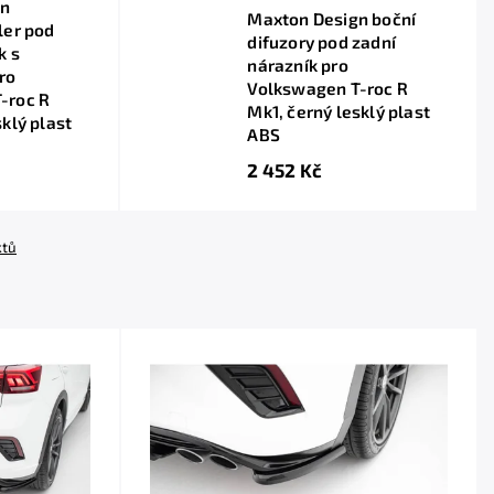
gn
Maxton Design boční
ler pod
difuzory pod zadní
k s
nárazník pro
ro
Volkswagen T-roc R
-roc R
Mk1, černý lesklý plast
sklý plast
ABS
2 452 Kč
ktů