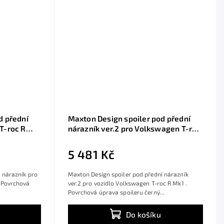
d přední
Maxton Design spoiler pod přední
T-roc R
nárazník ver.2 pro Volkswagen T-roc
S, vč. R-
R Mk1, černý lesklý plast ABS
5 481 Kč
 nárazník pro
Maxton Design spoiler pod přední nárazník
. Povrchová
ver.2 pro vozidlo Volkswagen T-roc R Mk1 .
Povrchová úprava spoileru černý...
Do košíku