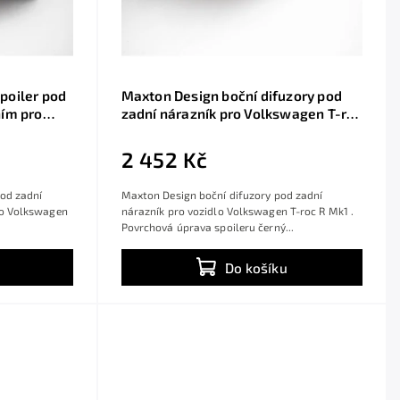
poiler pod
Maxton Design boční difuzory pod
ním pro
zadní nárazník pro Volkswagen T-roc
černý
R Mk1, černý lesklý plast ABS
2 452 Kč
pod zadní
Maxton Design boční difuzory pod zadní
lo Volkswagen
nárazník pro vozidlo Volkswagen T-roc R Mk1 .
Povrchová úprava spoileru černý...
Do košíku