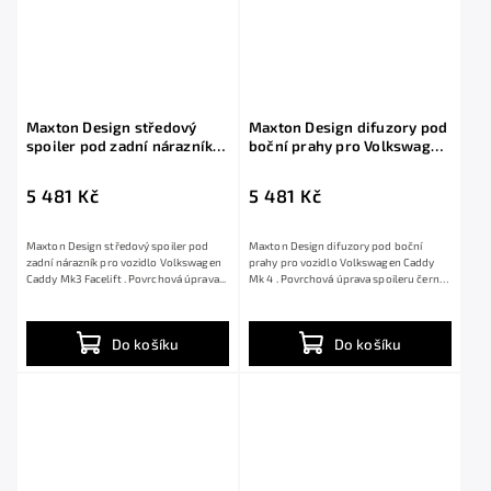
Maxton Design středový
Maxton Design difuzory pod
spoiler pod zadní nárazník
boční prahy pro Volkswagen
pro Volkswagen Caddy Mk3
Caddy Mk 4, černý lesklý
Facelift, černý lesklý plast
plast ABS
5 481 Kč
5 481 Kč
ABS, pro verzi Long
Maxton Design středový spoiler pod
Maxton Design difuzory pod boční
zadní nárazník pro vozidlo Volkswagen
prahy pro vozidlo Volkswagen Caddy
Caddy Mk3 Facelift . Povrchová úprava...
Mk 4 . Povrchová úprava spoileru černý
lesklý...
Do košíku
Do košíku