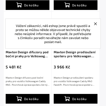
Do košíku
Do košíku
Vážení zákazníci, náš eshop jsme právě spustili a
proto se můžou někde objevovat technické chyby
nebo neúplné informace. V případě, že potřebujete
s čímkoliv poradit neváhejte nám zavolat nebo
poslat mail.
Maxton Design difuzory pod
Maxton Design prodloužení
boční prahy pro Volkswagen
spoileru pro Volkswagen
Caddy Mk5, černý lesklý
Caddy Mk3 Facelift, černý
plast ABS
lesklý plast ABS
5 481 Kč
3 966 Kč
Maxton Design difuzory pod boční
Maxton Design prodloužení spoileru
prahy pro vozidlo Volkswagen Caddy
pro vozidlo Volkswagen Caddy Mk3
Mk5 . Povrchová úprava spoileru černý
Facelift . Povrchová úprava spoileru
lesklý...
černý lesklý...
Do košíku
Do košíku