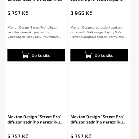
pro Volkswagen Caddy Mk5,
Caddy Mk5, černý lesklý
plast ABS bez povrchové
plast ABS
5 757 Kč
3 966 Kč
úpravy, s červenou linkou,
Maxi
Maxton Design "Street Pro" difuzor
Maxton Design prodloužení spoileru
zadního nárazníku pro vozidlo
pro vozidlo Volkswagen Caddy Mk5 .
Volkswagen Caddy Mk5 . Povrchová
Povrchová úprava spoileru černý lesklý
úprava spoileru...
plast ABS.
Do košíku
Do košíku
Maxton Design "Street Pro"
Maxton Design "Street Pro"
difuzor zadního nárazníku
difuzor zadního nárazníku
pro Volkswagen Caddy Mk5,
pro Volkswagen Caddy Mk5,
plast ABS bez povrchové
plast ABS bez povrchové
5 757 Kč
5 757 Kč
úpravy, s černou a červenou
úpravy, s červenou linkou