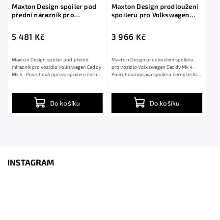
Maxton Design spoiler pod
Maxton Design prodloužení
přední nárazník pro
spoileru pro Volkswagen
Volkswagen Caddy Mk 4,
Caddy Mk 4, černý lesklý
černý lesklý plast ABS
plast ABS
5 481 Kč
3 966 Kč
Maxton Design spoiler pod přední
Maxton Design prodloužení spoileru
nárazník pro vozidlo Volkswagen Caddy
pro vozidlo Volkswagen Caddy Mk 4 .
Mk 4 . Povrchová úprava spoileru černý
Povrchová úprava spoileru černý lesklý
lesklý...
plast ABS.
Do košíku
Do košíku
INSTAGRAM