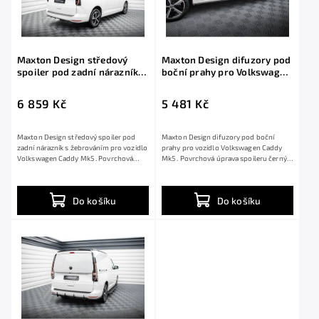
Maxton Design středový
Maxton Design difuzory pod
spoiler pod zadní nárazník s
boční prahy pro Volkswagen
žebrováním pro Volkswagen
Caddy Mk5, černý lesklý
Caddy Mk5, černý lesklý
plast ABS, Maxi
6 859 Kč
5 481 Kč
plast ABS, Maxi
Maxton Design středový spoiler pod
Maxton Design difuzory pod boční
zadní nárazník s žebrováním pro vozidlo
prahy pro vozidlo Volkswagen Caddy
Volkswagen Caddy Mk5 . Povrchová
Mk5 . Povrchová úprava spoileru černý
úprava...
lesklý...
Do košíku
Do košíku