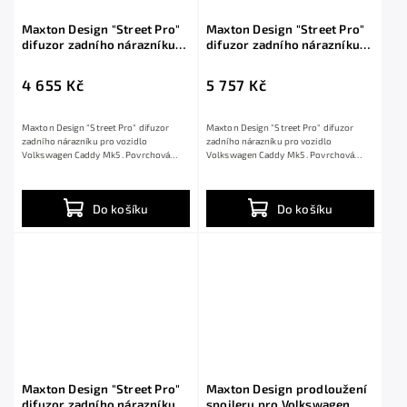
Maxton Design "Street Pro"
Maxton Design "Street Pro"
difuzor zadního nárazníku
difuzor zadního nárazníku
pro Volkswagen Caddy Mk5,
pro Volkswagen Caddy Mk5,
plast ABS bez povrchové
plast ABS bez povrchové
4 655 Kč
5 757 Kč
úpravy, Maxi
úpravy, s černou a červenou
linkou, Maxi
Maxton Design "Street Pro" difuzor
Maxton Design "Street Pro" difuzor
zadního nárazníku pro vozidlo
zadního nárazníku pro vozidlo
Volkswagen Caddy Mk5 . Povrchová
Volkswagen Caddy Mk5 . Povrchová
úprava spoileru...
úprava spoileru...
Do košíku
Do košíku
Maxton Design "Street Pro"
Maxton Design prodloužení
difuzor zadního nárazníku
spoileru pro Volkswagen