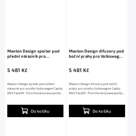
Maxton Design spoiler pod
Maxton Design difuzory pod
přední nárazník pro
boční prahy pro Volkswagen
Volkswagen Caddy Mk3
Caddy Mk3 Facelift, černý
Facelift, černý lesklý plast
lesklý plast ABS, pro verzi
5 481 Kč
5 481 Kč
ABS
Long
Maxton Design spoiler pod přední
Maxton Design difuzory pod boční
nárazník pro vozidlo Volkswagen Caddy
prahy pro vozidlo Volkswagen Caddy
Mk3 Facelift . Povrchová úprava spoileru
Mk3 Facelift . Povrchová úprava spoileru
černý...
černý...
Do košíku
Do košíku