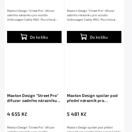
linkou
Maxton Design "Street Pro" difuzor
Maxton Design "Street Pro" difuzor
zadního nárazníku pro vozidlo
zadního nárazníku pro vozidlo
Volkswagen Caddy Mk5 . Povrchová
Volkswagen Caddy Mk5 . Povrchová
úprava spoileru...
úprava spoileru...
Do košíku
Do košíku
Maxton Design "Street Pro"
Maxton Design spoiler pod
difuzor zadního nárazníku
přední nárazník pro
pro Volkswagen Caddy Mk5,
Volkswagen Caddy Mk5,
plast ABS bez povrchové
černý lesklý plast ABS
4 655 Kč
5 481 Kč
úpravy
Maxton Design "Street Pro" difuzor
Maxton Design spoiler pod přední
zadního nárazníku pro vozidlo
nárazník pro vozidlo Volkswagen Caddy