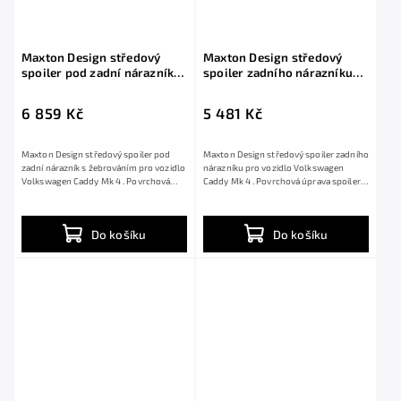
Maxton Design středový
Maxton Design středový
spoiler pod zadní nárazník s
spoiler zadního nárazníku
žebrováním pro Volkswagen
pro Volkswagen Caddy Mk 4,
Caddy Mk 4, černý lesklý
černý lesklý plast ABS
6 859 Kč
5 481 Kč
plast ABS
Maxton Design středový spoiler pod
Maxton Design středový spoiler zadního
zadní nárazník s žebrováním pro vozidlo
nárazníku pro vozidlo Volkswagen
Volkswagen Caddy Mk 4 . Povrchová
Caddy Mk 4 . Povrchová úprava spoileru
úprava...
černý...
Do košíku
Do košíku