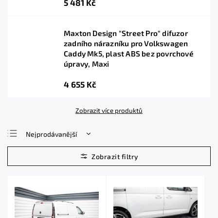
5 481 Kč
Maxton Design "Street Pro" difuzor
zadního nárazníku pro Volkswagen
Caddy Mk5, plast ABS bez povrchové
úpravy, Maxi
4 655 Kč
Zobrazit více produktů
Nejprodávanější
Nejlevnější
Nejdražší
Abecedně