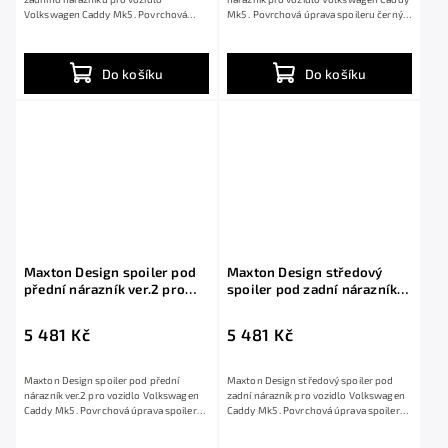
Volkswagen Caddy Mk5 . Povrchová
Mk5 . Povrchová úprava spoileru černý
úprava spoileru...
lesklý...
Do košíku
Do košíku
Maxton Design spoiler pod
Maxton Design středový
přední nárazník ver.2 pro
spoiler pod zadní nárazník
Volkswagen Caddy Mk5,
pro Volkswagen Caddy Mk5,
černý lesklý plast ABS
černý lesklý plast ABS
5 481 Kč
5 481 Kč
Maxton Design spoiler pod přední
Maxton Design středový spoiler pod
nárazník ver.2 pro vozidlo Volkswagen
zadní nárazník pro vozidlo Volkswagen
Caddy Mk5 . Povrchová úprava spoileru
Caddy Mk5 . Povrchová úprava spoileru
černý...
černý...