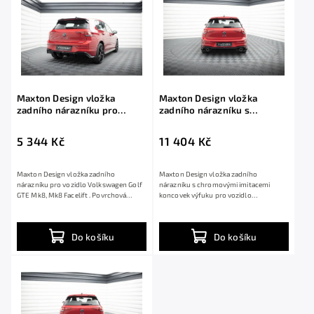
Maxton Design vložka
Maxton Design vložka
zadního nárazníku pro
zadního nárazníku s
Volkswagen Golf GTE Mk8,
chromovými imitacemi
Mk8 Facelift, černý lesklý
koncovek výfuku pro
5 344 Kč
11 404 Kč
plast ABS
Volkswagen Golf GTE Mk8,
Mk8 Facelift, černý lesklý
plast ABS
Maxton Design vložka zadního
Maxton Design vložka zadního
nárazníku pro vozidlo Volkswagen Golf
nárazníku s chromovými imitacemi
GTE Mk8, Mk8 Facelift . Povrchová
koncovek výfuku pro vozidlo
úprava spoileru...
Volkswagen Golf GTE Mk8,...
Do košíku
Do košíku