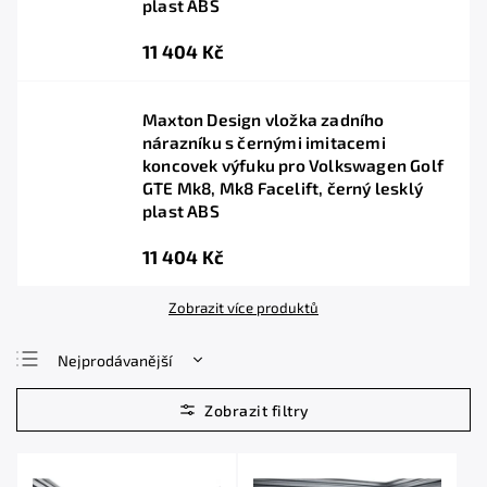
plast ABS
11 404 Kč
Maxton Design vložka zadního
nárazníku s černými imitacemi
koncovek výfuku pro Volkswagen Golf
GTE Mk8, Mk8 Facelift, černý lesklý
plast ABS
11 404 Kč
Zobrazit více produktů
Nejprodávanější
Nejlevnější
Nejdražší
Abecedně