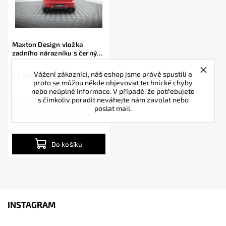
Maxton Design vložka
zadního nárazníku s černými
imitacemi koncovek výfuku
pro Volkswagen Golf GTE
Vážení zákazníci, náš eshop jsme právě spustili a
11 404 Kč
Mk8, Mk8 Facelift, černý
proto se můžou někde objevovat technické chyby
lesklý plast ABS
nebo neúplné informace. V případě, že potřebujete
s čímkoliv poradit neváhejte nám zavolat nebo
Maxton Design vložka zadního
poslat mail.
nárazníku s černými imitacemi koncovek
výfuku pro vozidlo Volkswagen Golf
GTE Mk8, Mk8...
Do košíku
INSTAGRAM