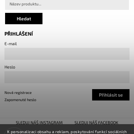
Hledat
PŘIHLÁŠENÍ
E-mail
Heslo
Nová registrace
Přihlásit se
Zapomenuté heslo
SLEDUJ NÁŠ INSTAGRAM
SLEDUJ NÁŠ FACEBOOK
TUNING SHOW TROJHALÍ
SNÍŽENO.CZ
K personalizaci obsahu a reklam, poskytování funkcí sociálních