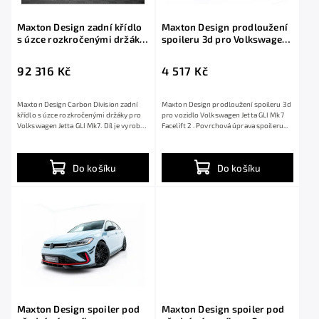
Maxton Design zadní křídlo
Maxton Design prodloužení
s úzce rozkročenými držáky
spoileru 3d pro Volkswagen
pro Volkswagen Jetta GLI
Jetta GLI Mk7 Facelift 2,
Mk7, pravý karbon
černý lesklý plast ABS
92 316 Kč
4 517 Kč
Maxton Design Carbon Division zadní
Maxton Design prodloužení spoileru 3d
křídlo s úzce rozkročenými držáky pro
pro vozidlo Volkswagen Jetta GLI Mk7
Volkswagen Jetta GLI Mk7. Díl je vyroben
Facelift 2 . Povrchová úprava spoileru...
ze...
Do košíku
Do košíku
Maxton Design spoiler pod
Maxton Design spoiler pod