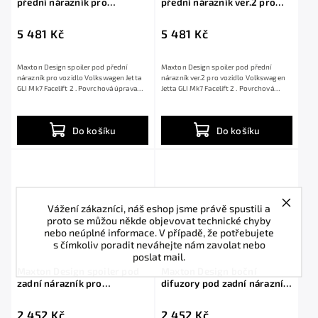
přední nárazník pro
přední nárazník ver.2 pro
Volkswagen Jetta GLI Mk7
Volkswagen Jetta GLI Mk7
Facelift 2, černý lesklý plast
Facelift 2, černý lesklý plast
5 481 Kč
5 481 Kč
ABS
ABS
Maxton Design spoiler pod přední
Maxton Design spoiler pod přední
nárazník pro vozidlo Volkswagen Jetta
nárazník ver.2 pro vozidlo Volkswagen
GLI Mk7 Facelift 2 . Povrchová úprava
Jetta GLI Mk7 Facelift 2 . Povrchová
spoileru...
úprava...
Do košíku
Do košíku
Vážení zákazníci, náš eshop jsme právě spustili a
proto se můžou někde objevovat technické chyby
nebo neúplné informace. V případě, že potřebujete
s čímkoliv poradit neváhejte nám zavolat nebo
poslat mail.
Maxton Design spoiler pod
Maxton Design boční
zadní nárazník pro
difuzory pod zadní nárazník
Volkswagen Jetta GLI Mk7
pro Volkswagen Jetta GLI
Facelift 2, černý lesklý plast
Mk7 Facelift 2, černý lesklý
2 452 Kč
2 452 Kč