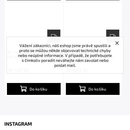
Vážení zákazníci, náš eshop jsme právě spustili a
proto se můžou někde objevovat technické chyby
air-ride BEST PRICE kit F/R -
air-ride BASIC kit - VW
nebo neúplné informace. V případě, že potřebujete
VW Passat B6 3C / Passat B7
Passat B6 3C / Passat B7
s čímkoliv poradit neváhejte nám zavolat nebo
poslat mail.
36 435 Kč
32 895 Kč
Do košíku
Do košíku
INSTAGRAM