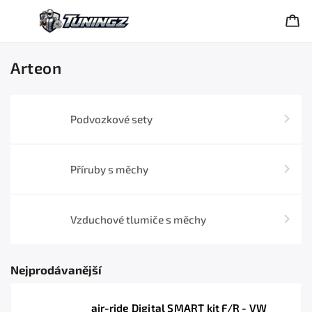
Arteon
Podvozkové sety
Příruby s měchy
Vzduchové tlumiče s měchy
Nejprodávanější
air-ride Digital SMART kit F/R - VW