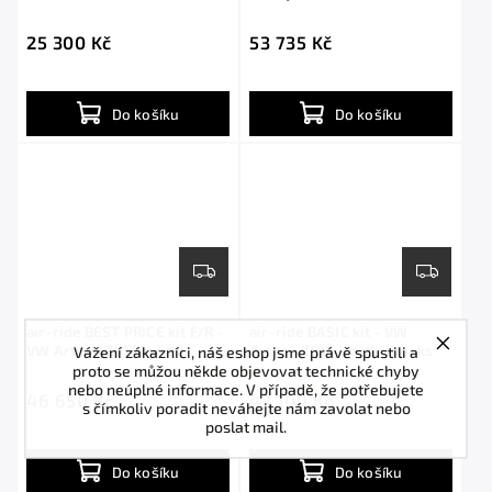
shocks
25 300 Kč
53 735 Kč
Do košíku
Do košíku
air-ride BEST PRICE kit F/R -
air-ride BASIC kit - VW
Vážení zákazníci, náš eshop jsme právě spustili a
VW Arteon 2017- with
Arteon 2017 - with shocks
proto se můžou někde objevovat technické chyby
shocks
nebo neúplné informace. V případě, že potřebujete
46 650 Kč
43 100 Kč
s čímkoliv poradit neváhejte nám zavolat nebo
poslat mail.
Do košíku
Do košíku