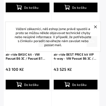
Do košíku
Do košíku
Vážení zákazníci, náš eshop jsme právě spustili a
proto se můžou někde objevovat technické chyby
nebo neúplné informace. V případě, že potřebujete
s čímkoliv poradit neváhejte nám zavolat nebo
poslat mail.
air-ride BASIC kit - VW
air-ride BEST PRICE kit VIP
Passat B6 3C / Passat B7
4-way - VW Passat B6 3C /
with shocks
B7
43 100 Kč
43 525 Kč
Do košíku
Do košíku