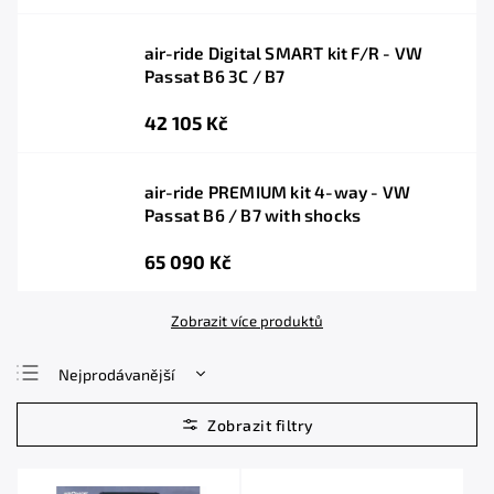
air-ride Digital SMART kit F/R - VW
Passat B6 3C / B7
42 105 Kč
air-ride PREMIUM kit 4-way - VW
Passat B6 / B7 with shocks
65 090 Kč
Zobrazit více produktů
Nejprodávanější
Nejlevnější
Nejdražší
Abecedně