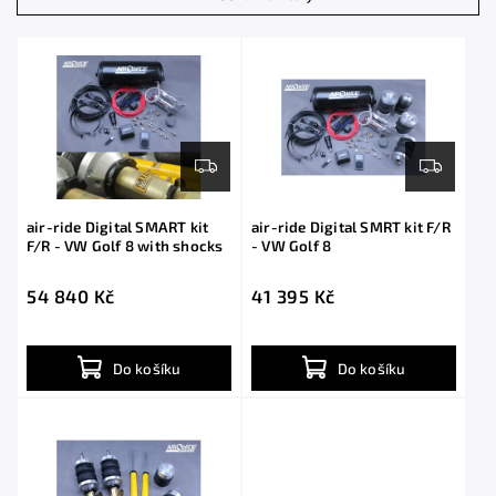
Nejdražší
Abecedně
air-ride Digital SMART kit
air-ride Digital SMRT kit F/R
F/R - VW Golf 8 with shocks
- VW Golf 8
54 840 Kč
41 395 Kč
Do košíku
Do košíku