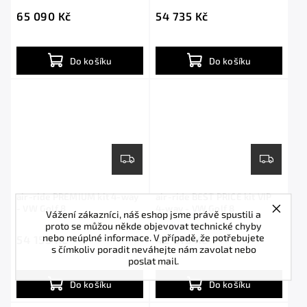
65 090 Kč
54 735 Kč
Do košíku
Do košíku
air-ride PREMIUM kit 4-way
air-ride BEST PRICE kit VIP
- VW Golf 8
4-way - VW Golf 8
Vážení zákazníci, náš eshop jsme právě spustili a
proto se můžou někde objevovat technické chyby
nebo neúplné informace. V případě, že potřebujete
54 155 Kč
42 815 Kč
s čímkoliv poradit neváhejte nám zavolat nebo
poslat mail.
Do košíku
Do košíku