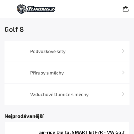
Golf 8
Podvozkové sety
Příruby s měchy
Vzduchové tlumiče s měchy
Nejprodávanější
air-ride Digital SMART kit F/R - VW Golf