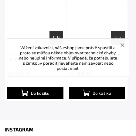
Vážení zákazníci, náš eshop jsme právě spustili a
proto se můžou někde objevovat technické chyby
air-ride BEST PRICE kit F/R -
air-ride BASIC kit - VW Golf
nebo neúplné informace. V případě, že potřebujete
VW Golf 4 / Bora - fwd
4 / Bora fwd
s čímkoliv poradit neváhejte nám zavolat nebo
poslat mail.
36 435 Kč
32 895 Kč
Do košíku
Do košíku
INSTAGRAM