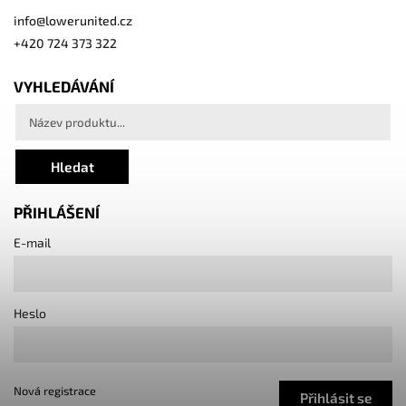
info
@
lowerunited.cz
+420 724 373 322
VYHLEDÁVÁNÍ
Hledat
PŘIHLÁŠENÍ
E-mail
Heslo
Nová registrace
Přihlásit se