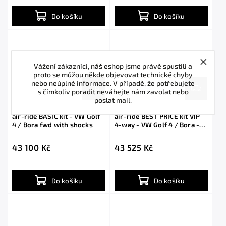
Do košíku
Do košíku
Vážení zákazníci, náš eshop jsme právě spustili a
proto se můžou někde objevovat technické chyby
nebo neúplné informace. V případě, že potřebujete
s čímkoliv poradit neváhejte nám zavolat nebo
poslat mail.
air-ride BASIC kit - VW Golf
air-ride BEST PRICE kit VIP
4 / Bora fwd with shocks
4-way - VW Golf 4 / Bora -
fwd
43 100 Kč
43 525 Kč
Do košíku
Do košíku