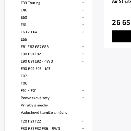
Air Stru
E39 Touring
E46
E60
26 65
E61
E63 / E64
E66
E81 E82 E87 E88
E90 E91 E92
E90 E91 E92 - 4WD
E90 E92 E93 - M3
F02
F06
F10 / F01
Podvozkové sety
Příruby s měchy
Vzduchové tlumiče s měchy
F20 F21 F22
F30 F31 F32 F36 - RWD