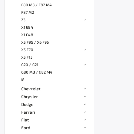
F80 M3 / F82 M4
F87 M2
Z3
X1 E84
X1 F48
X5 F95 / X6 F96
X5 E70
X5 F15
G20 / G21
G80 M3 / G82 M4
I8
Chevrolet
Chrysler
Dodge
Ferrari
Fiat
Ford