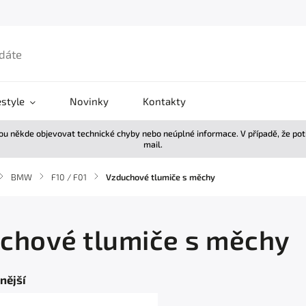
estyle
Novinky
Kontakty
žou někde objevovat technické chyby nebo neúplné informace. V případě, že po
mail.
/
BMW
/
F10 / F01
/
Vzduchové tlumiče s měchy
chové tlumiče s měchy
nější