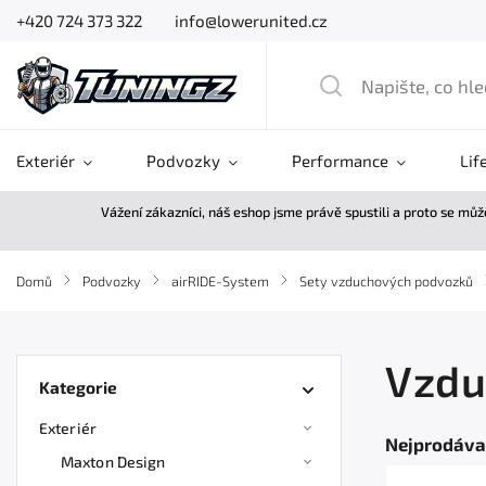
+420 724 373 322
info@lowerunited.cz
Exteriér
Podvozky
Performance
Lif
Vážení zákazníci, náš eshop jsme právě spustili a proto se mů
Domů
/
Podvozky
/
airRIDE-System
/
Sety vzduchových podvozků
Vzdu
Kategorie
Exteriér
Nejprodáva
Maxton Design