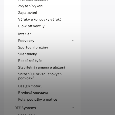
Zvýšení výkonu
Zapalování
Výfuky a koncovky výfuků
Blow off ventily
Interiér
Podvozky
Sportovní pružiny
Silentbloky
Rozpěrné tyče
Stavitelná ramena a uložení
Snížení OEM vzduchových
podvozků
Design motoru
Brzdová soustava
Kola, podložky a matice
DTE Systems
Pedal boxy