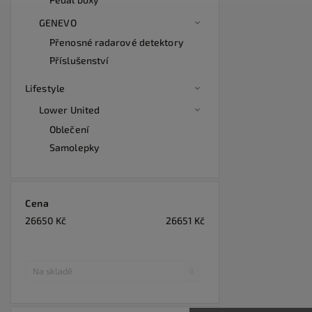
GENEVO
Přenosné radarové detektory
Příslušenství
Lifestyle
Lower United
Oblečení
Samolepky
Cena
26650
Kč
26651
Kč
Na skladě
0