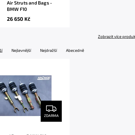
Air Struts and Bags -
BMW F10
26 650 Kč
Zobrazit více produ
ší
Nejlevnější
Nejdražší
Abecedně
ZDARMA