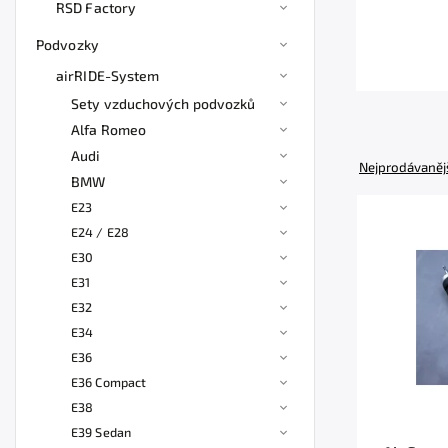
RSD Factory
Podvozky
airRIDE-System
Sety vzduchových podvozků
Alfa Romeo
Audi
Nejprodávaněj
BMW
E23
E24 / E28
E30
E31
E32
E34
E36
E36 Compact
E38
E39 Sedan