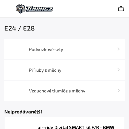
E24 / E28
Podvozkové sety
Příruby s měchy
Vzduchové tlumiče s měchy
Nejprodávanější
air-ride Digital SMART kit F/R - BMW