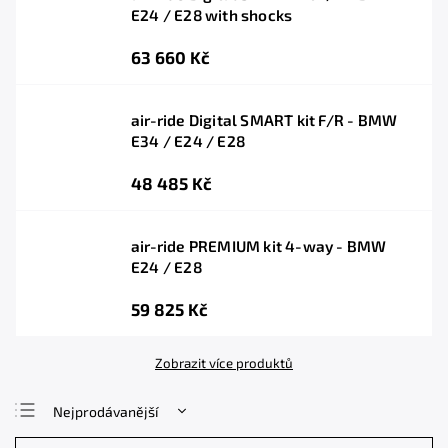
E24 / E28 with shocks
63 660 Kč
air-ride Digital SMART kit F/R - BMW
E34 / E24 / E28
48 485 Kč
air-ride PREMIUM kit 4-way - BMW
E24 / E28
59 825 Kč
Zobrazit více produktů
Nejprodávanější
Nejlevnější