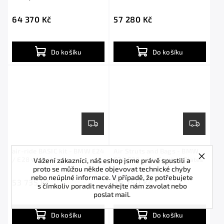
shocks
64 370 Kč
57 280 Kč
Do košíku
Do košíku
air-ride BASIC kit - BMW E24
Air Struts and Bags - BMW
Vážení zákazníci, náš eshop jsme právě spustili a
/ E28 with shocks
E24 E28 with Camber Plates
proto se můžou někde objevovat technické chyby
nebo neúplné informace. V případě, že potřebujete
53 735 Kč
34 750 Kč
s čímkoliv poradit neváhejte nám zavolat nebo
poslat mail.
Do košíku
Do košíku