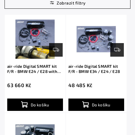
Nejdražší
Abecedně
air-ride Digital SMART kit
air-ride Digital SMART kit
F/R - BMW E24 / E28 with
F/R - BMW E34 / E24 / E28
shocks
63 660 Kč
48 485 Kč
Do košíku
Do košíku