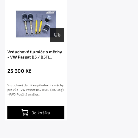
Abecedně
​Vzduchové tlumiče s měchy
- VW Passat B5 / B5FL
(3b/3bg) FWD
25 300 Kč
Vzduchové tlumiče s přírubami a měchy
pro vůz - VW Passat B5 / B5FL (3b/3bg)
- FWD ​Použitá značka...
Do košíku