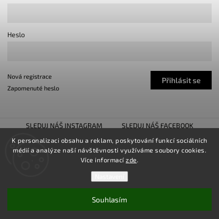
Heslo
Nová registrace
Přihlásit se
Zapomenuté heslo
SLEDUJ NÁŠ INSTAGRAM
SLEDUJ NÁŠ FACEBOOK
TUNING SHOW TROJHALÍ
SNÍŽENO.CZ
K personalizaci obsahu a reklam, poskytování funkcí sociálních
médií a analýze naší návštěvnosti využíváme soubory cookies.
LOWER UNITED
Více informací
zde
.
Nastavení
Souhlasím
Copyright 2026
TUNINGZ
. Všechna práva vyhrazena.