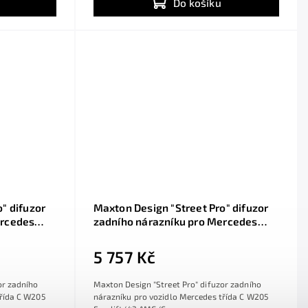
Do košíku
" difuzor
Maxton Design "Street Pro" difuzor
ercedes
zadního nárazníku pro Mercedes
třída C W205 Facelift/43
z
AMG/Coupe, plast ABS bez
5 757 Kč
ou a
povrchové úpravy, s červenou linkou
or zadního
Maxton Design "Street Pro" difuzor zadního
třída C W205
nárazníku pro vozidlo Mercedes třída C W205