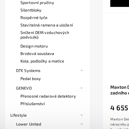
Sportovní pružiny
Silentbloky
Rozpěrné tyče
Stavitelná ramena a uložení
Snížení OEM vzduchových
podvozků
Design motoru
Brzdová soustava
Kola, podložky a matice
DTE Systems
Pedal boxy
Maxton D
GENEVO
zadního 
Přenosné radarové detektory
třída C 
Příslušenství
AMG/Cou
4 655
povrcho
Lifestyle
Maxton Desi
Lower United
nárazníku 