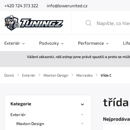
+420 724 373 322
info@lowerunited.cz
Exteriér
Podvozky
Performance
Lif
Vážení zákazníci, náš eshop jsme právě spustili a proto se mů
Domů
/
Exteriér
/
Maxton Design
/
Mercedes
/
třída C
třída
Kategorie
Exteriér
Nejprodáva
Maxton Design