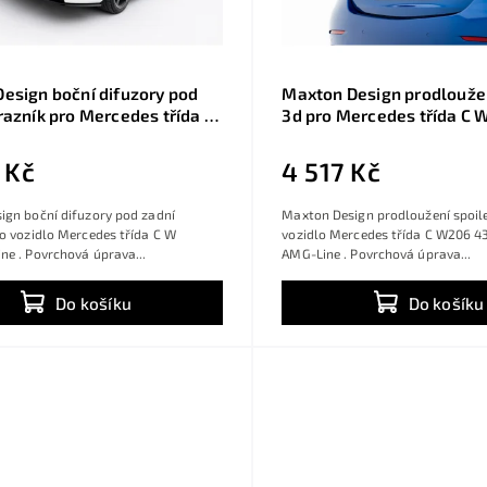
esign boční difuzory pod
Maxton Design prodloužen
razník pro Mercedes třída C
3d pro Mercedes třída C 
G-Line, černý lesklý plast
AMG, W206 AMG-Line, čer
dan
plast ABS
 Kč
4 517 Kč
ign boční difuzory pod zadní
Maxton Design prodloužení spoil
o vozidlo Mercedes třída C W
vozidlo Mercedes třída C W206 
e . Povrchová úprava...
AMG-Line . Povrchová úprava...
Do košíku
Do košíku