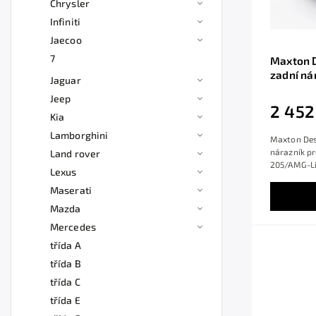
Chrysler
Infiniti
Jaecoo
7
Maxton D
zadní ná
Jaguar
W 205/AM
Jeep
ABS, Se
2 452
Kia
Lamborghini
Maxton Des
nárazník pr
Land rover
205/AMG-Lin
Lexus
Maserati
Mazda
Mercedes
třída A
třída B
třída C
třída E