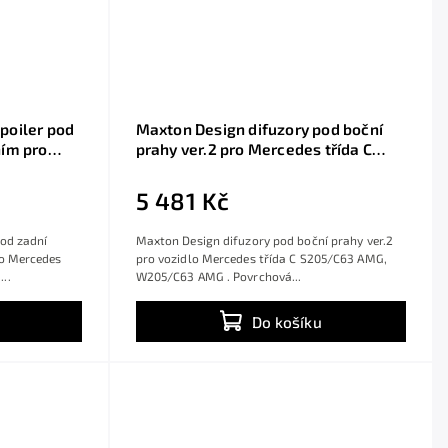
poiler pod
Maxton Design difuzory pod boční
ním pro
prahy ver.2 pro Mercedes třída C
63 AMG,
S205/C63 AMG, W205/C63 AMG,
klý plast
černý lesklý plast ABS,
5 481 Kč
Sedan/Estate
pod zadní
Maxton Design difuzory pod boční prahy ver.2
lo Mercedes
pro vozidlo Mercedes třída C S205/C63 AMG,
..
W205/C63 AMG . Povrchová...
Do košíku