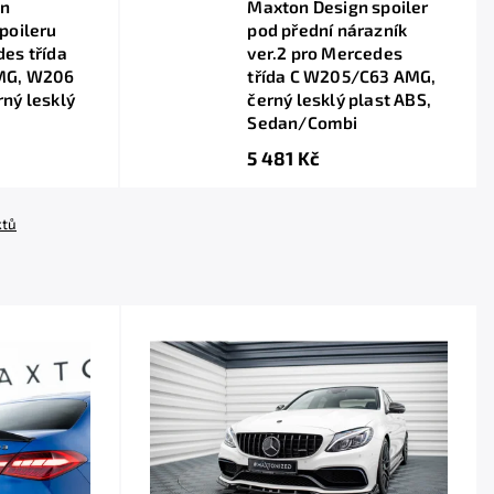
gn
Maxton Design spoiler
poileru
pod přední nárazník
es třída
ver.2 pro Mercedes
MG, W206
třída C W205/C63 AMG,
ný lesklý
černý lesklý plast ABS,
Sedan/Combi
5 481 Kč
ktů