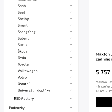
Saab
Seat
Shelby
Smart
SsangYong
Subaru
Suzuki
Škoda
Maxton D
Tesla
zadního 
třída C 
Toyota
povrchov
5 757
Volkswagen
Volvo
Maxton Desi
Ostatní
nárazníku 
Univerzální doplňky
43 AMG . Po
RSD Factory
Podvozky