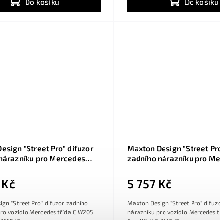
Do košíku
Do košíku
esign "Street Pro" difuzor
Maxton Design "Street Pro
nárazníku pro Mercedes
zadního nárazníku pro M
W205 Facelift/43
třída C W205 Facelift/43
pe, plast ABS bez
AMG/Coupe, plast ABS be
 Kč
5 757 Kč
vé úpravy
povrchové úpravy, s čern
červenou linkou
gn "Street Pro" difuzor zadního
Maxton Design "Street Pro" difuz
pro vozidlo Mercedes třída C W205
nárazníku pro vozidlo Mercedes 