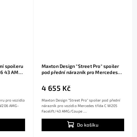
í spoileru
Maxton Design "Street Pro" spoiler
06 43 AMG,
pod přední nárazník pro Mercedes
klý plast
třída C W205 Facelift/43
AMG/Coupe, plast ABS bez
4 655 Kč
povrchové úpravy
ru pro vozidlo
Maxton Design "Street Pro" spoiler pod přední
 W206 AMG-
nárazník pro vozidlo Mercedes třída C W205
Facelift/43 AMG/Coupe ....
Do košíku