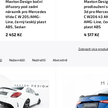
Maxton Design boční
Maxton Desi
difuzory pod zadní
prodloužení s
nárazník pro Mercedes
3d pro Merced
třída C W 205/AMG-
C W206 43 A
Line, černý lesklý plast
AMG-Line, čer
ABS, Sedan
plast ABS
2 452 Kč
4 517 Kč
Zobrazit více produ
ší
Nejlevnější
Nejdražší
Abecedně