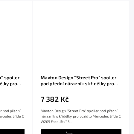
" spoiler
Maxton Design "Street Pro" spoiler
élky pro
pod přední nárazník s křidélky pro
celift/43
Mercedes třída C W205 Facelift/43
z
AMG/Coupe, plast ABS bez
7 382 Kč
povrchové úpravy, s červenou linkou
er pod přední
Maxton Design "Street Pro" spoiler pod přední
ercedes třída C
nárazník s křidélky pro vozidlo Mercedes třída C
W205 Facelift/43...