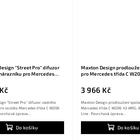
esign "Street Pro" difuzor
Maxton Design prodloužen
nárazníku pro Mercedes
pro Mercedes třída C W2
W206 43 AMG, plast ABS bez
W206 AMG-Line, černý les
é úpravy, s červenou linkou
ABS, Combi
 Kč
3 966 Kč
gn "Street Pro" difuzor zadního
Maxton Design prodloužení spoile
pro vozidlo Mercedes třída C W206
Mercedes třída C W206 43 AMG,
vrchová úprava...
Line . Povrchová úprava...
Do košíku
Do košíku