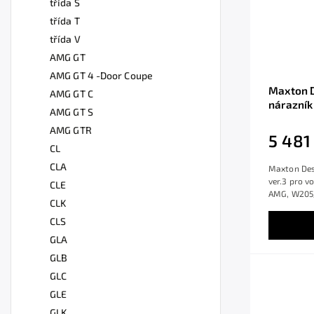
třída S
třída T
třída V
AMG GT
AMG GT 4 -Door Coupe
Maxton D
AMG GT C
nárazník
AMG GT S
S205/C6
AMG GTR
černý le
5 481
Sedan/E
CL
CLA
Maxton Desi
ver.3 pro v
CLE
AMG, W205/
CLK
CLS
GLA
GLB
GLC
GLE
GLK