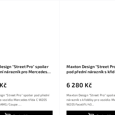
esign "Street Pro" spoiler
Maxton Design "Street Pro
ní nárazník pro Mercedes
pod přední nárazník s křid
W205 Facelift/43
Mercedes třída C W205 Fa
pe, plast ABS bez
AMG/Coupe, plast ABS be
 Kč
6 280 Kč
é úpravy, s červenou linkou
povrchové úpravy
gn "Street Pro" spoiler pod přední
Maxton Design "Street Pro" spoil
o vozidlo Mercedes třída C W205
nárazník s křidélky pro vozidlo M
 AMG/Coupe ....
W205 Facelift/43...