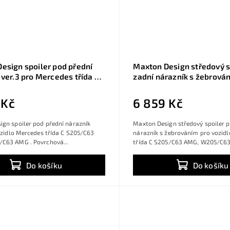
esign spoiler pod přední
Maxton Design středový s
 ver.3 pro Mercedes třída C
zadní nárazník s žebrová
3 AMG, W205/C63 AMG,
Mercedes třída C S205/C
sklý plast ABS,
W205/C63 AMG, černý les
 Kč
6 859 Kč
state
ABS, Sedan/Estate
gn spoiler pod přední nárazník
Maxton Design středový spoiler 
ozidlo Mercedes třída C S205/C63
nárazník s žebrováním pro vozid
C63 AMG . Povrchová...
třída C S205/C63 AMG, W205/C63.
Do košíku
Do košíku