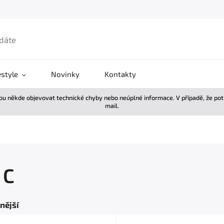
estyle
Novinky
Kontakty
žou někde objevovat technické chyby nebo neúplné informace. V případě, že po
mail.
 C
nější