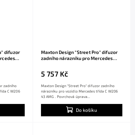
" difuzor
Maxton Design "Street Pro" difuzor
ercedes
zadního nárazníku pro Mercedes
st ABS bez
třída C W206 43 AMG, plast ABS bez
povrchové úpravy, s černou a
5 757 Kč
červenou linkou
or zadního
Maxton Design "Street Pro" difuzor zadního
třída C W206
nárazníku pro vozidlo Mercedes třída C W206
43 AMG . Povrchová úprava...
Do košíku