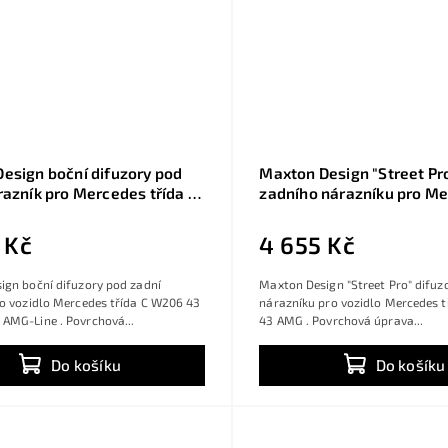
esign boční difuzory pod
Maxton Design "Street Pro
razník pro Mercedes třída C
zadního nárazníku pro M
 AMG, W206 AMG-Line,
třída C W206 43 AMG, pla
sklý plast ABS
povrchové úpravy
 Kč
4 655 Kč
ign boční difuzory pod zadní
Maxton Design "Street Pro" difuz
o vozidlo Mercedes třída C W206 43
nárazníku pro vozidlo Mercedes 
AMG-Line . Povrchová...
43 AMG . Povrchová úprava...
Do košíku
Do košíku