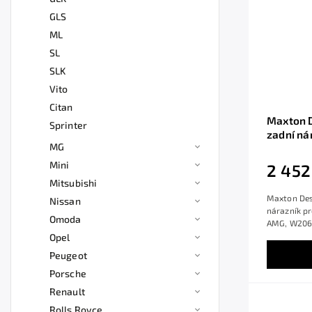
GLS
ML
SL
SLK
Vito
Citan
Maxton D
Sprinter
zadní ná
MG
W206 43
černý le
Mini
2 452
Mitsubishi
Maxton Des
Nissan
nárazník pr
Omoda
AMG, W206 
Opel
Peugeot
Porsche
Renault
Rolls Royce