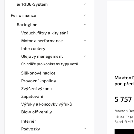
airRIDE-System
Performance
Racingline
Vzduch, filtry a kity sání
Motor a performance
Intercoolery
Olejový management
Chladiče pro konkrétní typy vozů
Silikonové hadice
Maxton D
Provozní kapaliny
pod před
Zvýšení výkonu
třída C 
AMG/Cou
Zapalování
5 757
povrchov
Výfuky a koncovky výfuků
Maxton Desi
Blow off ventily
nárazník pr
Interiér
Facelift/43
Podvozky