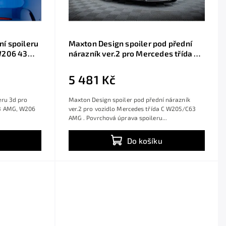
í spoileru
Maxton Design spoiler pod přední
W206 43
nárazník ver.2 pro Mercedes třída C
ný lesklý
W205/C63 AMG, černý lesklý plast
ABS, Sedan/Combi
5 481 Kč
eru 3d pro
Maxton Design spoiler pod přední nárazník
43 AMG, W206
ver.2 pro vozidlo Mercedes třída C W205/C63
AMG . Povrchová úprava spoileru...
Do košíku