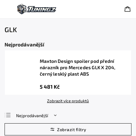
GLK
Nejprodávanější
Maxton Design spoiler pod přední
nárazník pro Mercedes GLK X 204,
černý lesklý plast ABS
5 481 Kč
Zobrazit více produktů
Nejprodávanější
Nejlevnější
Nejdražší