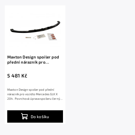
Abecedně
Maxton Design spoiler pod
přední nárazník pro
Mercedes GLK X 204, černý
lesklý plast ABS
5 481 Kč
Maxton Design spoiler pod přední
nárazník pro vozidlo Mercedes GLK X
204 . Povrchová úprava spoileru černý
lesklý...
Do košíku