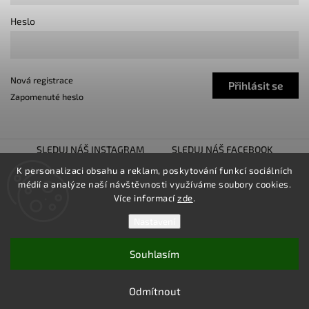
Heslo
Nová registrace
Přihlásit se
Zapomenuté heslo
SLEDUJ NÁŠ INSTAGRAM
SLEDUJ NÁŠ FACEBOOK
TUNING SHOW TROJHALÍ
SNÍŽENO.CZ
K personalizaci obsahu a reklam, poskytování funkcí sociálních
médií a analýze naší návštěvnosti využíváme soubory cookies.
LOWER UNITED
Více informací
zde
.
Nastavení
Souhlasím
Copyright 2026
TUNINGZ
. Všechna práva vyhrazena.
Upravit nastavení cookies
Odmítnout
Vytvořil
Shoptet
| Design
Shoptak.cz