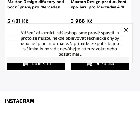
Maxton Design difuzory pod
Maxton Design prodloužení
boční prahy pro Mercedes
spoileru pro Mercedes AMG
AMG GTR C190 Facelift,
GTR C190 Facelift, černý
černý lesklý plast ABS
lesklý plast ABS
5 481 Kč
3 966 Kč
Vážení zákazníci, náš eshop jsme právě spustili a
Maxton Design difuzory pod boční
Maxton Design prodloužení spoileru
proto se můžou někde objevovat technické chyby
prahy pro vozidlo Mercedes AMG GTR
pro vozidlo Mercedes AMG GTR C190
nebo neúplné informace. V případě, že potřebujete
C190 Facelift . Povrchová úprava
Facelift . Povrchová úprava spoileru
s čímkoliv poradit neváhejte nám zavolat nebo
spoileru černý...
černý...
poslat mail.
Do košíku
Do košíku
INSTAGRAM