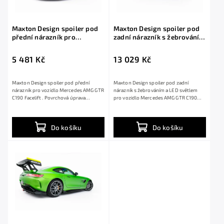
Maxton Design spoiler pod
Maxton Design spoiler pod
přední nárazník pro
zadní nárazník s žebrováním
Mercedes AMG GTR C190
a LED světlem pro Mercedes
Facelift, černý lesklý plast
AMG GTR C190 Facelift,
5 481 Kč
13 029 Kč
ABS
černý lesklý plast ABS
Maxton Design spoiler pod přední
Maxton Design spoiler pod zadní
nárazník pro vozidlo Mercedes AMG GTR
nárazník s žebrováním a LED světlem
C190 Facelift . Povrchová úprava
pro vozidlo Mercedes AMG GTR C190
spoileru...
Facelift ....
Do košíku
Do košíku