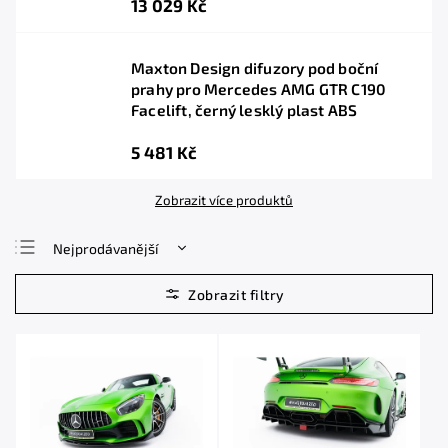
13 029 Kč
Maxton Design difuzory pod boční
prahy pro Mercedes AMG GTR C190
Facelift, černý lesklý plast ABS
5 481 Kč
Zobrazit více produktů
Nejprodávanější
Nejlevnější
Nejdražší
Abecedně