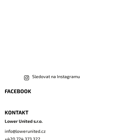
Sledovat na Instagramu
FACEBOOK
KONTAKT
Lower United s.r.o.
info
@
lowerunited.cz
+420 724 373 322