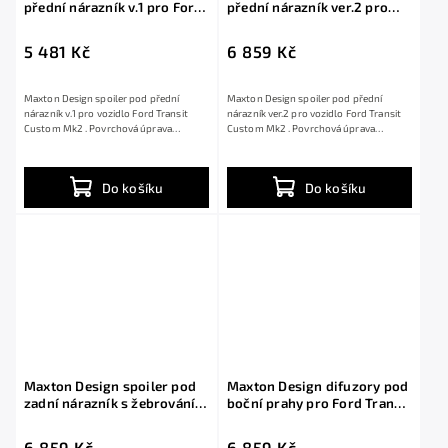
přední nárazník v.1 pro Ford
přední nárazník ver.2 pro
Transit Custom Mk2, černý
Ford Transit Custom Mk2,
lesklý plast ABS
černý lesklý plast ABS
5 481 Kč
6 859 Kč
Maxton Design spoiler pod přední
Maxton Design spoiler pod přední
nárazník v.1 pro vozidlo Ford Transit
nárazník ver.2 pro vozidlo Ford Transit
Custom Mk2 . Povrchová úprava
Custom Mk2 . Povrchová úprava
spoileru černý...
spoileru černý...
Do košíku
Do košíku
Maxton Design spoiler pod
Maxton Design difuzory pod
zadní nárazník s žebrováním
boční prahy pro Ford Transit
pro Ford Transit Custom
Custom Mk2, černý lesklý
Mk2, černý lesklý plast ABS
plast ABS
6 859 Kč
6 859 Kč