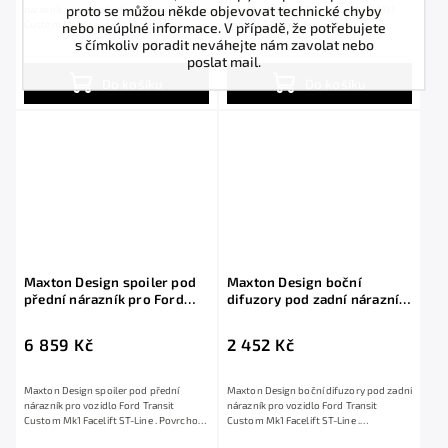
proto se můžou někde objevovat technické chyby
nárazník pro vozidlo Ford Transit
pro vozidlo Ford Transit Custom Mk1
nebo neúplné informace. V případě, že potřebujete
Custom Mk1 Standard . Povrchová
Facelift ST-Line . Povrchová úprava
úprava spoileru...
spoileru...
s čímkoliv poradit neváhejte nám zavolat nebo
poslat mail.
Do košíku
Do košíku
Maxton Design spoiler pod
Maxton Design boční
přední nárazník pro Ford
difuzory pod zadní nárazník
Transit Custom Mk1 Facelift
pro Ford Transit Custom
ST-Line, černý lesklý plast
Mk1 Facelift ST-Line, černý
6 859 Kč
2 452 Kč
ABS
lesklý plast ABS
Maxton Design spoiler pod přední
Maxton Design boční difuzory pod zadní
nárazník pro vozidlo Ford Transit
nárazník pro vozidlo Ford Transit
Custom Mk1 Facelift ST-Line . Povrchová
Custom Mk1 Facelift ST-Line .
úprava...
Povrchová...