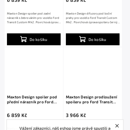
Maxton Design spoiler pod zadní
Maxton Design difuzory pod boční
nárazník s žebrováním pro vozidlo Ford
prahy pro vozidlo Ford Transit Custom
Transit Custom Mk2 . Povrchová úprava
Mk2 . Povrchová úprava spoileru černý
spoileru...
lesklý...
Do košíku
Do košíku
Maxton Design spoiler pod
Maxton Design prodloužení
přední nárazník pro Ford
spoileru pro Ford Transit
Transit Custom Mk1
Custom Mk1 Facelift ST-Line,
Standard, černý lesklý plast
černý lesklý plast ABS
6 859 Kč
3 966 Kč
ABS
Vážení zákazníci, náš eshop jsme právě spustili a
Maxton Design spoiler pod přední
Maxton Design prodloužení spoileru