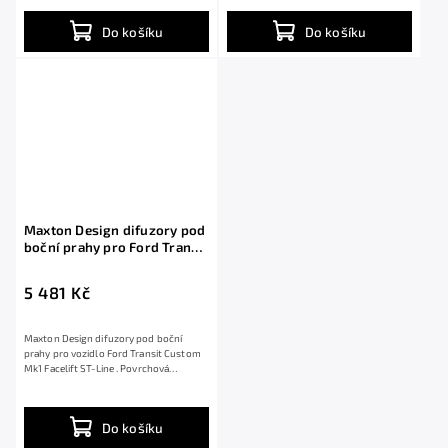
Do košíku
Do košíku
Maxton Design difuzory pod
boční prahy pro Ford Transit
Custom Mk1 Facelift ST-Line,
černý lesklý plast ABS
5 481 Kč
Maxton Design difuzory pod boční
prahy pro vozidlo Ford Transit Custom
Mk1 Facelift ST-Line . Povrchová
úprava...
Do košíku