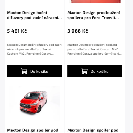
Maxton Design boční
Maxton Design prodloužení
difuzory pod zadní nárazník
spoileru pro Ford Transit
pro Ford Transit Custom
Custom Mk2, černý lesklý
Mk2, černý lesklý plast ABS
plast ABS
5 481 Kč
3 966 Kč
Maxton Design boční difuzory pod zadní
Maxton Design prodloužení spoileru
nárazník pro vozidlo Ford Transit
pro vozidlo Ford Transit Custom Mk2 .
Custom Mk2 . Povrchová úprava
Povrchová úprava spoileru černý lesklý
spoileru černý...
plast...
Do košíku
Do košíku
Maxton Design spoiler pod
Maxton Design spoiler pod