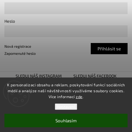
Heslo
Nová registrace
Přihlásit se
Zapomenuté heslo
SLEDUJ NÁŠ INSTAGRAM
SLEDUJ NÁŠ FACEBOOK
TUNING SHOW TROJHALÍ
SNÍŽENO.CZ
K personalizaci obsahu a reklam, poskytování funkcí sociálních
médií a analýze naší návštěvnosti využíváme soubory cookies.
LOWER UNITED
Více informací
zde
.
Nastavení
Souhlasím
Copyright 2026
TUNINGZ
. Všechna práva vyhrazena.