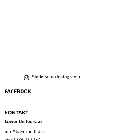
Sledovat na Instagramu
FACEBOOK
KONTAKT
Lower United s.r.o.
info
@
lowerunited.cz
+420 724 373 322