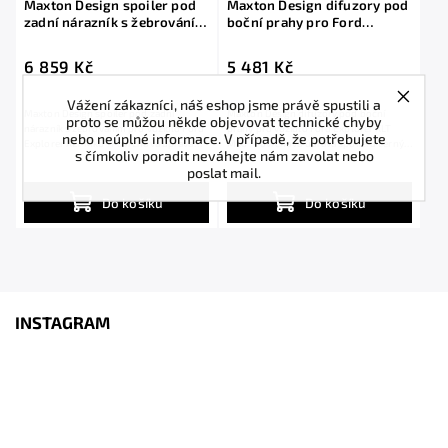
Maxton Design spoiler pod
Maxton Design difuzory pod
zadní nárazník s žebrováním
boční prahy pro Ford
pro Ford Explorer XLT Mk6,
Explorer XLT Mk6, černý
černý lesklý plast ABS
lesklý plast ABS
6 859 Kč
5 481 Kč
Vážení zákazníci, náš eshop jsme právě spustili a
Maxton Design spoiler pod zadní
Maxton Design difuzory pod boční
proto se můžou někde objevovat technické chyby
nárazník s žebrováním pro vozidlo Ford
prahy pro vozidlo Ford Explorer XLT
nebo neúplné informace. V případě, že potřebujete
Explorer XLT Mk6 . Povrchová úprava
Mk6 . Povrchová úprava spoileru černý
s čímkoliv poradit neváhejte nám zavolat nebo
spoileru...
lesklý...
poslat mail.
Do košíku
Do košíku
INSTAGRAM