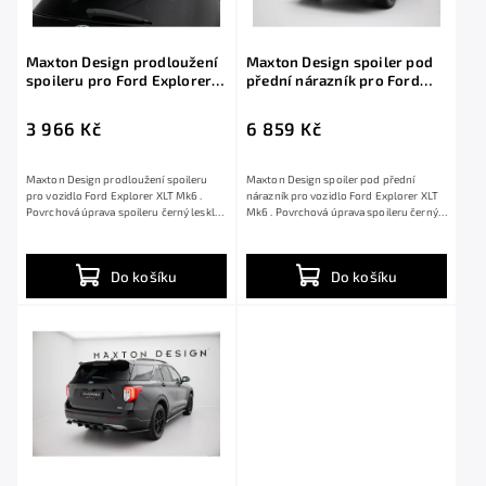
Maxton Design prodloužení
Maxton Design spoiler pod
spoileru pro Ford Explorer
přední nárazník pro Ford
XLT Mk6, černý lesklý plast
Explorer XLT Mk6, černý
ABS
lesklý plast ABS
3 966 Kč
6 859 Kč
Maxton Design prodloužení spoileru
Maxton Design spoiler pod přední
pro vozidlo Ford Explorer XLT Mk6 .
nárazník pro vozidlo Ford Explorer XLT
Povrchová úprava spoileru černý lesklý
Mk6 . Povrchová úprava spoileru černý
plast ABS.
lesklý...
Do košíku
Do košíku