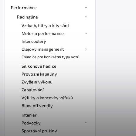
Performance
Racingline
Vzduch, filtry a kity sání
Motor a performance
Intercoolery
Olejový management
Chladiče pro konkrétní typy vozů
Silikonové hadice
Provozní kapaliny
Zvýšení výkonu
Zapalování
Výfuky a koncovky výfuků
Blow off ventily
Interiér
Podvozky
Sportovní pružiny