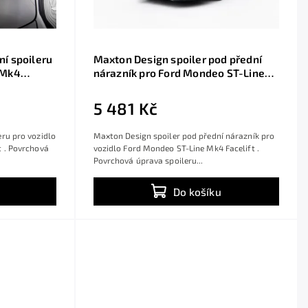
í spoileru
Maxton Design spoiler pod přední
 Mk4
nárazník pro Ford Mondeo ST-Line
t ABS,
Mk4 Facelift, černý lesklý plast ABS,
Combi
5 481 Kč
ru pro vozidlo
Maxton Design spoiler pod přední nárazník pro
 . Povrchová
vozidlo Ford Mondeo ST-Line Mk4 Facelift .
Povrchová úprava spoileru...
Do košíku