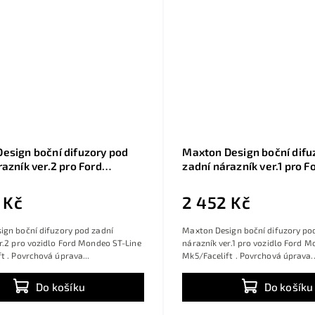
esign boční difuzory pod
Maxton Design boční difu
razník ver.2 pro Ford
zadní nárazník ver.1 pro 
T-Line Mk5/Facelift, černý
ST-Line Mk5/Facelift, čer
last ABS
plast ABS
 Kč
2 452 Kč
ign boční difuzory pod zadní
Maxton Design boční difuzory po
r.2 pro vozidlo Ford Mondeo ST-Line
nárazník ver.1 pro vozidlo Ford M
t . Povrchová úprava...
Mk5/Facelift . Povrchová úprava..
Do košíku
Do košíku