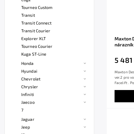
Tourneo Custom
Transit
Transit Connect
Transit Courier
Explorer XLT
Maxton D
nárazník
Tourneo Courier
Line Mk4 
Kuga ST-Line
ABS, Co
5 481
Honda
Hyundai
Maxton Desi
ver.2 pro v
Chevrolet
Facelift . 
Chrysler
Infiniti
Jaecoo
7
Jaguar
Jeep