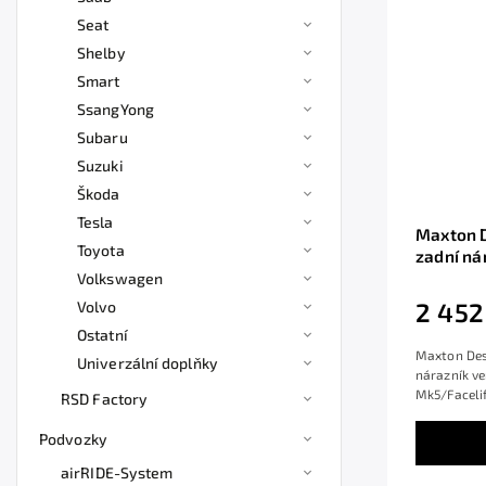
Seat
Shelby
Smart
SsangYong
Subaru
Suzuki
Škoda
Tesla
Maxton D
Toyota
zadní ná
Mondeo S
Volkswagen
lesklý p
2 452
Volvo
Ostatní
Maxton Des
Univerzální doplňky
nárazník ve
Mk5/Facelif
RSD Factory
Podvozky
airRIDE-System