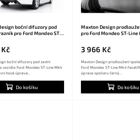
esign boční difuzory pod
Maxton Design prodloužen
razník pro Ford Mondeo ST-
pro Ford Mondeo ST-Line
Facelift, černý lesklý plast
Facelift, černý lesklý plas
Combi
 Kč
3 966 Kč
ign boční difuzory pod zadní
Maxton Design prodloužení spoile
ro vozidlo Ford Mondeo ST-Line Mk4
Ford Mondeo ST-Line Mk4 Facelift
Povrchová úprava...
úprava spoileru černý...
Do košíku
Do košíku