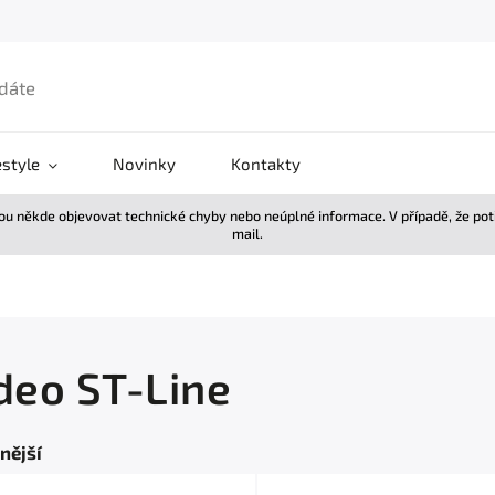
estyle
Novinky
Kontakty
žou někde objevovat technické chyby nebo neúplné informace. V případě, že po
mail.
eo ST-Line
nější