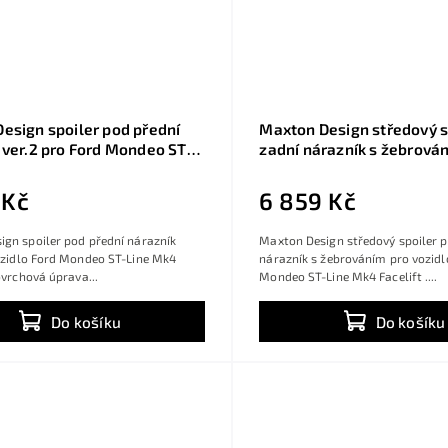
esign spoiler pod přední
Maxton Design středový s
 ver.2 pro Ford Mondeo ST-
zadní nárazník s žebrová
Facelift, černý lesklý plast
Ford Mondeo ST-Line Mk4 
mbi
černý lesklý plast ABS, C
 Kč
6 859 Kč
gn spoiler pod přední nárazník
Maxton Design středový spoiler 
ozidlo Ford Mondeo ST-Line Mk4
nárazník s žebrováním pro vozidl
Povrchová úprava...
Mondeo ST-Line Mk4 Facelift ....
Do košíku
Do košíku