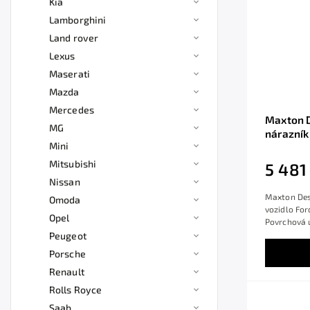
Kia
Lamborghini
Land rover
Lexus
Maserati
Mazda
Mercedes
Maxton D
MG
nárazník
Mini
Mk5/Face
Mitsubishi
5 481
Nissan
Maxton Desi
Omoda
vozidlo For
Opel
Povrchová ú
Peugeot
Porsche
Renault
Rolls Royce
Saab