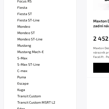
Focus RS
Fiesta
Fiesta ST
Fiesta ST-Line
Maxton D
zadní ná
Mondeo
Line Mk4 
Mondeo ST
ABS
2 452
Mondeo ST-Line
Mustang
Maxton Des
Mustang Mach-E
nárazník p
Facelift . 
S-Max
S-Max ST-Line
C-max
Puma
Escape
Kuga
Transit Custom
Transit Custom MSRT L2
Edge