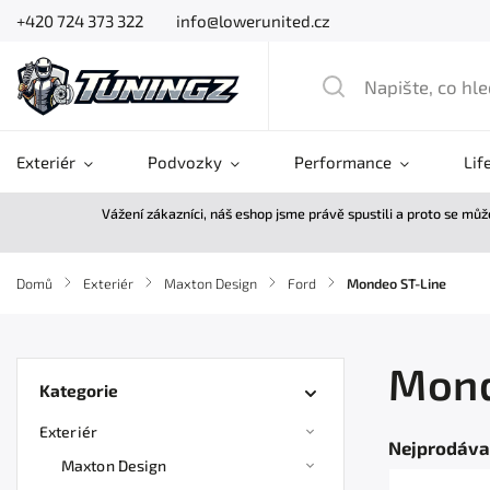
+420 724 373 322
info@lowerunited.cz
Exteriér
Podvozky
Performance
Lif
Vážení zákazníci, náš eshop jsme právě spustili a proto se mů
Domů
/
Exteriér
/
Maxton Design
/
Ford
/
Mondeo ST-Line
Mond
Kategorie
Exteriér
Nejprodáva
Maxton Design