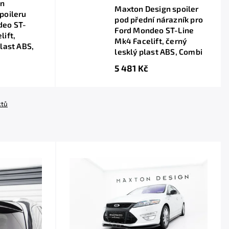
gn
Maxton Design spoiler
poileru
pod přední nárazník pro
deo ST-
Ford Mondeo ST-Line
lift,
Mk4 Facelift, černý
plast ABS,
lesklý plast ABS, Combi
5 481 Kč
ktů