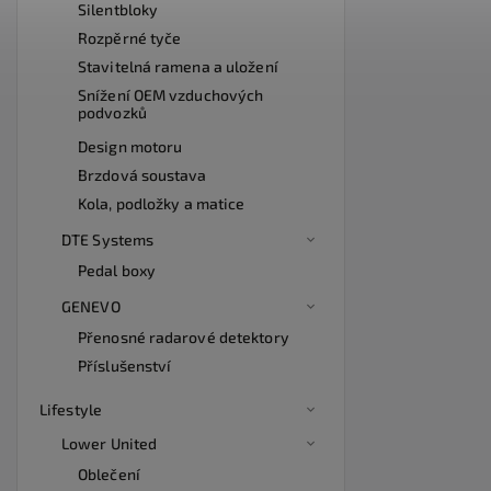
Silentbloky
Rozpěrné tyče
Stavitelná ramena a uložení
Snížení OEM vzduchových
podvozků
Design motoru
Brzdová soustava
Kola, podložky a matice
DTE Systems
Pedal boxy
GENEVO
Přenosné radarové detektory
Příslušenství
Lifestyle
Lower United
Oblečení