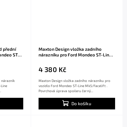
d přední
Maxton Design vložka zadního
Mondeo ST-
nárazníku pro Ford Mondeo ST-Line
esklý plast
Mk5/Facelift, černý lesklý plast ABS
4 380 Kč
 nárazník
Maxton Design vložka zadního nárazníku pro
-Line
vozidlo Ford Mondeo ST-Line Mk5/Facelift .
.
Povrchová úprava spoileru černý...
Do košíku