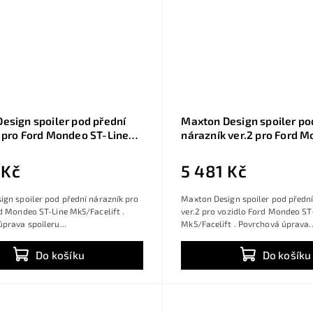
esign spoiler pod přední
Maxton Design spoiler po
 pro Ford Mondeo ST-Line
nárazník ver.2 pro Ford 
lift, černý lesklý plast ABS
Line Mk5/Facelift, černý l
ABS
 Kč
5 481 Kč
gn spoiler pod přední nárazník pro
Maxton Design spoiler pod přední
d Mondeo ST-Line Mk5/Facelift .
ver.2 pro vozidlo Ford Mondeo ST
prava spoileru...
Mk5/Facelift . Povrchová úprava..
Do košíku
Do košíku