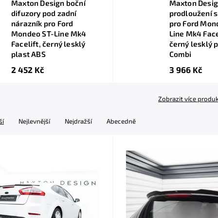
Maxton Design boční
Maxton Desi
difuzory pod zadní
prodloužení s
nárazník pro Ford
pro Ford Mon
Mondeo ST-Line Mk4
Line Mk4 Face
Facelift, černý lesklý
černý lesklý 
plast ABS
Combi
2 452 Kč
3 966 Kč
Zobrazit více produ
ší
Nejlevnější
Nejdražší
Abecedně