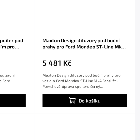
poiler pod
Maxton Design difuzory pod boční
ním pro
prahy pro Ford Mondeo ST-Line Mk4
Facelift,
Facelift, černý lesklý plast ABS
ombi
5 481 Kč
pod zadní
Maxton Design difuzory pod boční prahy pro
o Ford
vozidlo Ford Mondeo ST-Line Mk4 Facelift .
Povrchová úprava spoileru černý...
Do košíku