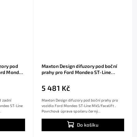
zory pod
Maxton Design difuzory pod boční
Ford Mondeo
prahy pro Ford Mondeo ST-Line
ný lesklý
Mk5/Facelift, černý lesklý plast ABS
5 481 Kč
d zadní
Maxton Design difuzory pod boční prahy pro
ondeo ST-Line
vozidlo Ford Mondeo ST-Line Mk5/Facelift .
.
Povrchová úprava spoileru černý...
Do košíku