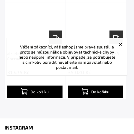
Vážení zákazníci, náš eshop jsme právě spustili a
proto se můžou někde objevovat technické chyby
air-ride BASIC kit - VW
air-ride BEST PRICE kit F/R -
nebo neúplné informace. V případě, že potřebujete
Corrado
VW Corrado
s čímkoliv poradit neváhejte nám zavolat nebo
poslat mail.
31 475 Kč
35 020 Kč
Do košíku
Do košíku
INSTAGRAM