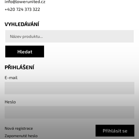
info
@
lowerunited.cz
+420 724 373 322
VYHLEDÁVÁNÍ
Hledat
PŘIHLÁŠENÍ
E-mail
Heslo
Nová registrace
Přihlásit se
Zapomenuté heslo