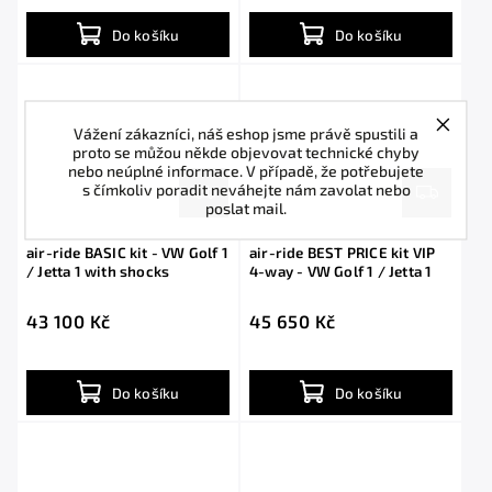
Do košíku
Do košíku
Vážení zákazníci, náš eshop jsme právě spustili a
proto se můžou někde objevovat technické chyby
nebo neúplné informace. V případě, že potřebujete
s čímkoliv poradit neváhejte nám zavolat nebo
poslat mail.
air-ride BASIC kit - VW Golf 1
air-ride BEST PRICE kit VIP
/ Jetta 1 with shocks
4-way - VW Golf 1 / Jetta 1
43 100 Kč
45 650 Kč
Do košíku
Do košíku