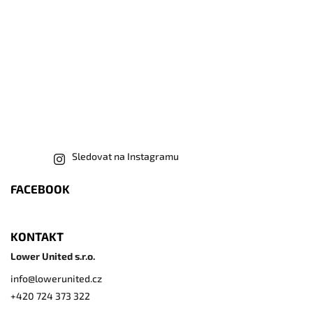
Sledovat na Instagramu
FACEBOOK
KONTAKT
Lower United s.r.o.
info
@
lowerunited.cz
+420 724 373 322