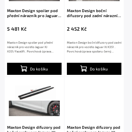
Maxton Design spoiler pod
Maxton Design boční
přední nárazník pro Jaguar
difuzory pod zadní nárazník
XJ X351/Facelift, černý lesklý
pro Jaguar XJ X351, černý
plast ABS
lesklý plast ABS
5 481 Kč
2 452 Kč
Maxton Design spoiler pod přední
Maxton Design boční difuzory pod zadní
nárazník pro vozidlo Jaguar XJ
nárazník pro vozidlo Jaguar XJ X351 .
X351/Facelift . Povrchová úprava
Povrchová úprava spoileru černý
spoileru černý...
lesklý...
Do košíku
Do košíku
Maxton Design difuzory pod
Maxton Design difuzory pod