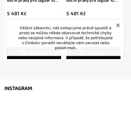
boční prahy pro Jaguar XJ
boční prahy pro Jaguar XJ
X351, plast ABS bez
X351, černý lesklý plast ABS
povrchové úpravy
5 481 Kč
5 481 Kč
Vážení zákazníci, náš eshop jsme právě spustili a
Maxton Design difuzory pod boční
Maxton Design difuzory pod boční
prahy pro vozidlo Jaguar XJ X351 .
prahy pro vozidlo Jaguar XJ X351 .
proto se můžou někde objevovat technické chyby
Povrchová úprava spoileru plast ABS
Povrchová úprava spoileru černý lesklý
nebo neúplné informace. V případě, že potřebujete
bez povrchové...
plast ABS.
s čímkoliv poradit neváhejte nám zavolat nebo
poslat mail.
Do košíku
Do košíku
INSTAGRAM