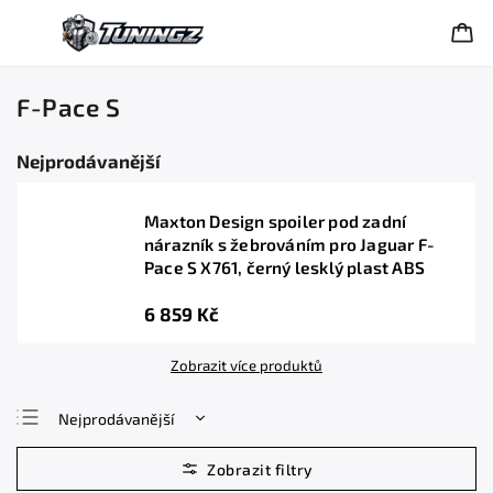
F-Pace S
Nejprodávanější
Maxton Design spoiler pod zadní
nárazník s žebrováním pro Jaguar F-
Pace S X761, černý lesklý plast ABS
6 859 Kč
Zobrazit více produktů
Nejprodávanější
Nejlevnější
Nejdražší