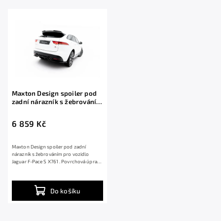
Abecedně
Maxton Design spoiler pod
zadní nárazník s žebrováním
pro Jaguar F-Pace S X761,
černý lesklý plast ABS
6 859 Kč
Maxton Design spoiler pod zadní
nárazník s žebrováním pro vozidlo
Jaguar F-Pace S X761 . Povrchová úprava
spoileru...
Do košíku