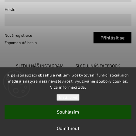
Heslo
Nová registrace
Přihlásit se
Zapomenuté heslo
SLEDUJ NÁŠ INSTAGRAM
SLEDUJ NÁŠ FACEBOOK
TUNING SHOW TROJHALÍ
SNÍŽENO.CZ
K personalizaci obsahu a reklam, poskytování funkcí sociálních
médií a analýze naší návštěvnosti využíváme soubory cookies.
LOWER UNITED
Více informací
zde
.
Nastavení
Souhlasím
Copyright 2026
TUNINGZ
. Všechna práva vyhrazena.
Upravit nastavení cookies
Odmítnout
Vytvořil
Shoptet
| Design
Shoptak.cz