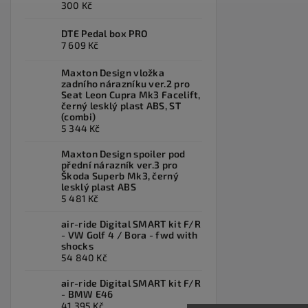
300 Kč
DTE Pedal box PRO
7 609 Kč
Maxton Design vložka
zadního nárazníku ver.2 pro
Seat Leon Cupra Mk3 Facelift,
černý lesklý plast ABS, ST
(combi)
5 344 Kč
Maxton Design spoiler pod
přední nárazník ver.3 pro
Škoda Superb Mk3, černý
lesklý plast ABS
5 481 Kč
air-ride Digital SMART kit F/R
- VW Golf 4 / Bora - fwd with
shocks
54 840 Kč
air-ride Digital SMART kit F/R
- BMW E46
41 395 Kč