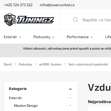
+420 724 373 322
info@lowerunited.cz
Exteriér
Podvozky
Performance
Lif
Vážení zákazníci, náš eshop jsme právě spustili a proto se mů
Domů
/
Podvozky
/
airRIDE-System
/
Sety vzduchových podvozků
Vzdu
Kategorie
Exteriér
Nejprodáva
Maxton Design