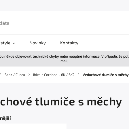
estyle
Novinky
Kontakty
žou někde objevovat technické chyby nebo neúplné informace. V případě, že po
mail.
/
Seat / Cupra
/
Ibiza / Cordoba - 6K / 6K2
/
Vzduchové tlumiče s měchy
chové tlumiče s měchy
nější