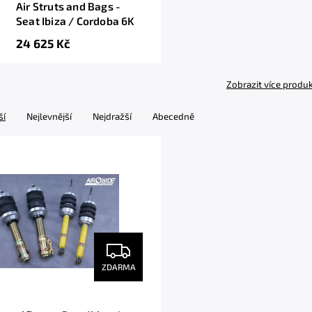
Air Struts and Bags -
Seat Ibiza / Cordoba 6K
24 625 Kč
Zobrazit více produ
ší
Nejlevnější
Nejdražší
Abecedně
ZDARMA