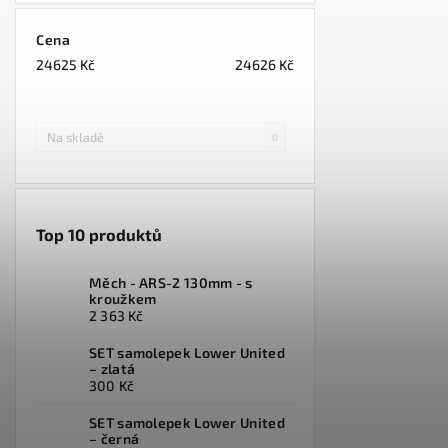
Cena
24625
Kč
24626
Kč
Na skladě
0
Top 10 produktů
Měch - ARS-2 130mm - s
kroužkem
2 363 Kč
SET samolepek Lower United
– zlatá
300 Kč
SET samolepek Lower United
– černá