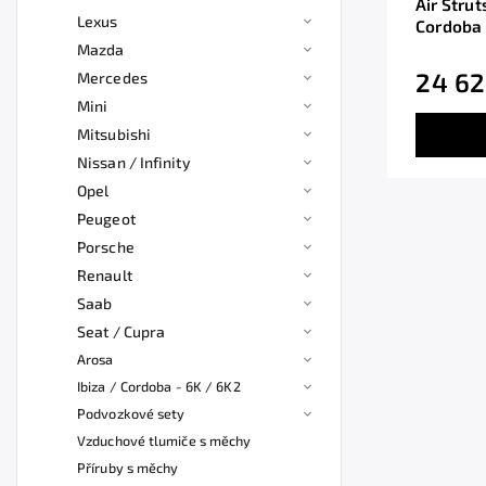
Air Strut
Lexus
Cordoba
Mazda
24 62
Mercedes
Mini
Mitsubishi
Nissan / Infinity
Opel
Peugeot
Porsche
Renault
Saab
Seat / Cupra
Arosa
Ibiza / Cordoba - 6K / 6K2
Podvozkové sety
Vzduchové tlumiče s měchy
Příruby s měchy