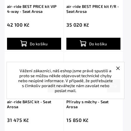
air-ride BEST PRICE kit VIP
air-ride BEST PRICE kit F/R -
4-way - Seat Arosa
Seat Arosa
42 100 Kč
35 020 Kč
Do košíku
Do košíku
Vážení zákazníci, náš eshop jsme právě spustili a
proto se můžou někde objevovat technické chyby
nebo neúplné informace. V případě, že potřebujete
s čímkoliv poradit neváhejte nám zavolat nebo
poslat mail.
air-ride BASIC kit - Seat
Příruby s měchy - Seat
Arosa
Arosa
31 475 Kč
15 850 Kč