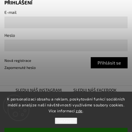
PŘIHLÁŠENÍ
E-mail
Heslo
Nová registrace
Přihlásit se
Zapomenuté heslo
SLEDUJ NÁŠ INSTAGRAM
SLEDUJ NÁŠ FACEBOOK
TUNING SHOW TROJHALÍ
SNÍŽENO.CZ
K personalizaci obsahu a reklam, poskytování funkcí sociálních
médií a analýze naší návštěvnosti využíváme soubory cookies.
LOWER UNITED
Více informací
zde
.
Nastavení