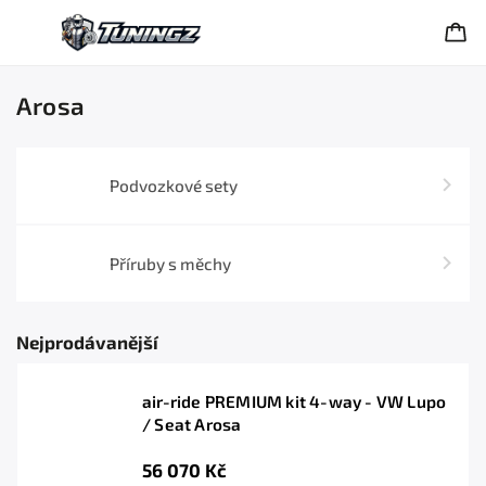
Arosa
Podvozkové sety
Příruby s měchy
Nejprodávanější
air-ride PREMIUM kit 4-way - VW Lupo
/ Seat Arosa
56 070 Kč