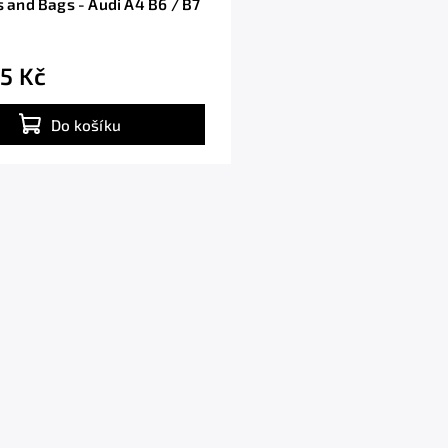
s and Bags - Audi A4 B6 / B7
5 Kč
Do košíku