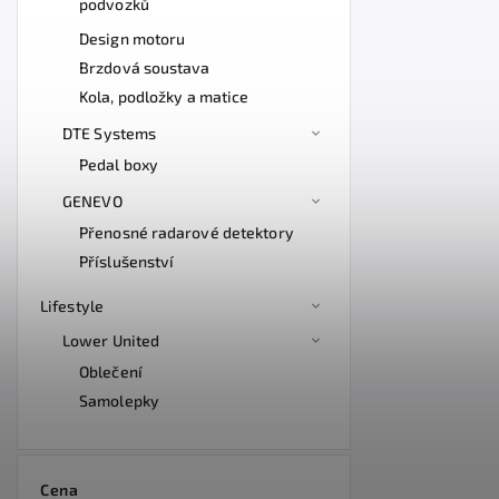
podvozků
Design motoru
Brzdová soustava
Kola, podložky a matice
DTE Systems
Pedal boxy
GENEVO
Přenosné radarové detektory
Příslušenství
Lifestyle
Lower United
Oblečení
Samolepky
Cena