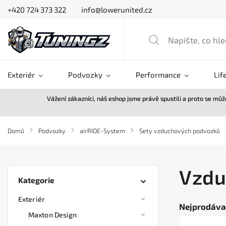
+420 724 373 322
info@lowerunited.cz
Exteriér
Podvozky
Performance
Lif
Vážení zákazníci, náš eshop jsme právě spustili a proto se mů
Domů
/
Podvozky
/
airRIDE-System
/
Sety vzduchových podvozků
Vzdu
Kategorie
Exteriér
Nejprodáva
Maxton Design