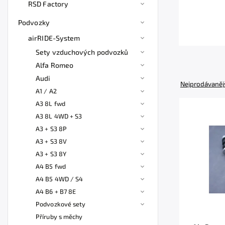
RSD Factory
Podvozky
airRIDE-System
Sety vzduchových podvozků
Alfa Romeo
Audi
Nejprodávaněj
A1 / A2
A3 8L fwd
A3 8L 4WD + S3
A3 + S3 8P
A3 + S3 8V
A3 + S3 8Y
A4 B5 fwd
A4 B5 4WD / S4
A4 B6 + B7 8E
Podvozkové sety
Příruby s měchy