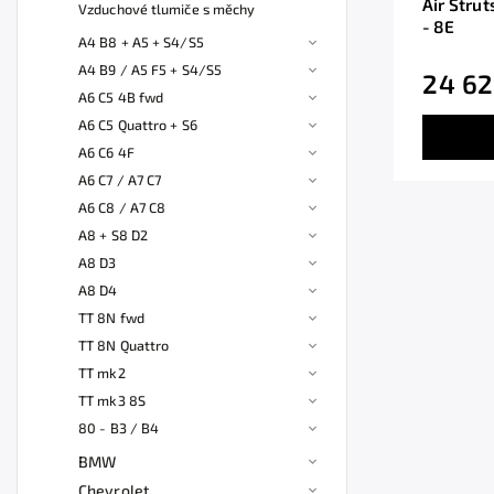
Air Strut
Vzduchové tlumiče s měchy
- 8E
A4 B8 + A5 + S4/S5
A4 B9 / A5 F5 + S4/S5
24 62
A6 C5 4B fwd
A6 C5 Quattro + S6
A6 C6 4F
A6 C7 / A7 C7
A6 C8 / A7 C8
A8 + S8 D2
A8 D3
A8 D4
TT 8N fwd
TT 8N Quattro
TT mk2
TT mk3 8S
80 - B3 / B4
BMW
Chevrolet