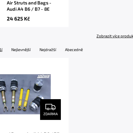
Air Struts and Bags -
Audi A4 B6 / B7 - 8E
24 625 Kč
Zobrazit více produ
ší
Nejlevnější
Nejdražší
Abecedně
ZDARMA