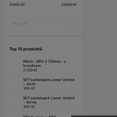
24625
Kč
24626
Kč
Na skladě
0
Top 10 produktů
Měch - ARS-2 130mm - s
kroužkem
2 363 Kč
SET samolepek Lower United
– zlatá
300 Kč
SET samolepek Lower United
– černá
300 Kč