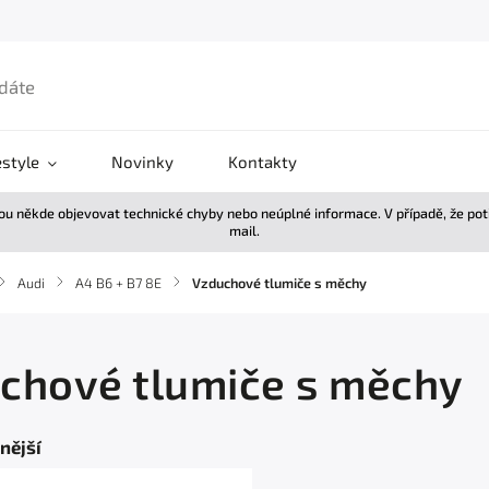
estyle
Novinky
Kontakty
žou někde objevovat technické chyby nebo neúplné informace. V případě, že po
mail.
/
Audi
/
A4 B6 + B7 8E
/
Vzduchové tlumiče s měchy
chové tlumiče s měchy
nější