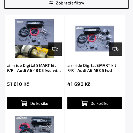
Nejdražší
Abecedně
air-ride Digital SMART kit
air-ride Digital SMART kit
F/R - Audi A6 4B C5 fwd with
F/R - Audi A6 4B C5 fwd
shocks
51 610 Kč
41 690 Kč
Do košíku
Do košíku