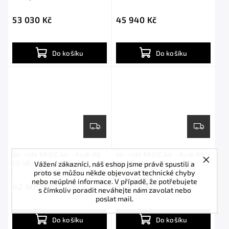
shocks
shocks
53 030 Kč
45 940 Kč
Do košíku
Do košíku
air-ride BASIC kit - Audi A6
air-ride BASIC kit - Audi A6
Vážení zákazníci, náš eshop jsme právě spustili a
C5 4B - fwd with shocks
C5 4B - fwd
proto se můžou někde objevovat technické chyby
nebo neúplné informace. V případě, že potřebujete
42 400 Kč
31 475 Kč
s čímkoliv poradit neváhejte nám zavolat nebo
poslat mail.
Do košíku
Do košíku