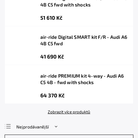
4B C5 fwd with shocks
51 610 Kč
air-ride Digital SMART kit F/R - Audi A6
4B C5 fwd
41 690 Kč
air-ride PREMIUM kit 4-way - Audi A6
C5 4B - fwd with shocks
64 370 Kč
Zobrazit více produktů
Nejprodávanější
Nejlevnější