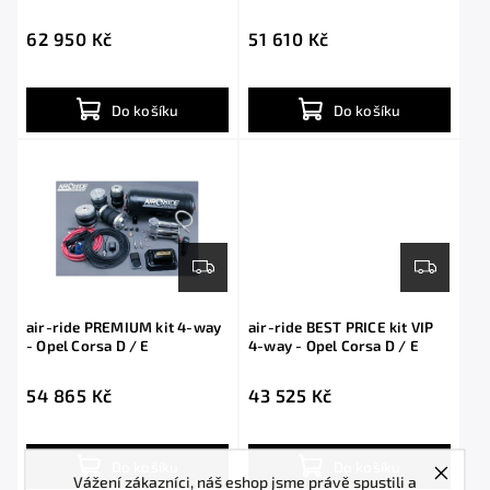
with shocks
62 950 Kč
51 610 Kč
Do košíku
Do košíku
air-ride PREMIUM kit 4-way
air-ride BEST PRICE kit VIP
- Opel Corsa D / E
4-way - Opel Corsa D / E
54 865 Kč
43 525 Kč
Do košíku
Do košíku
Vážení zákazníci, náš eshop jsme právě spustili a