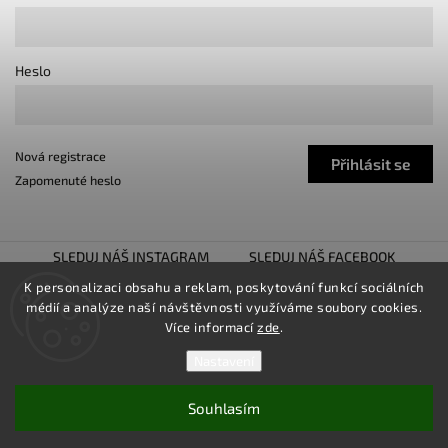
Heslo
Nová registrace
Přihlásit se
Zapomenuté heslo
SLEDUJ NÁŠ INSTAGRAM
SLEDUJ NÁŠ FACEBOOK
TUNING SHOW TROJHALÍ
SNÍŽENO.CZ
K personalizaci obsahu a reklam, poskytování funkcí sociálních
médií a analýze naší návštěvnosti využíváme soubory cookies.
LOWER UNITED
Více informací
zde
.
Nastavení
Souhlasím
Copyright 2026
TUNINGZ
. Všechna práva vyhrazena.