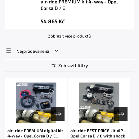
air-ride PREMIUM kit 4-way - Opel
Corsa D / E
54 865 Kč
Zobrazit více produktů
Nejprodávanější
Nejlevnější
Nejdražší
Abecedně
air-ride PREMIUM digital kit
air-ride BEST PRICE kit VIP -
4-way - Opel Corsa D / E
Opel Corsa D / E with shock