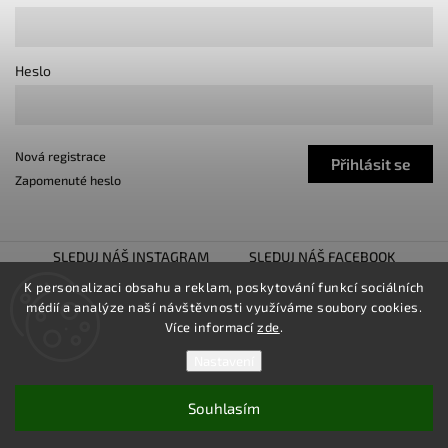
Heslo
Nová registrace
Přihlásit se
Zapomenuté heslo
SLEDUJ NÁŠ INSTAGRAM
SLEDUJ NÁŠ FACEBOOK
TUNING SHOW TROJHALÍ
SNÍŽENO.CZ
K personalizaci obsahu a reklam, poskytování funkcí sociálních
médií a analýze naší návštěvnosti využíváme soubory cookies.
LOWER UNITED
Více informací
zde
.
Nastavení
Souhlasím
Copyright 2026
TUNINGZ
. Všechna práva vyhrazena.