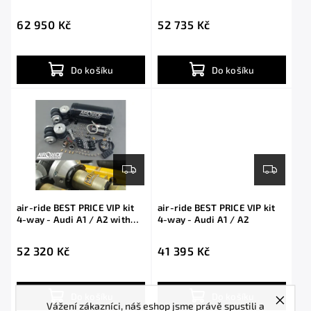
shocks
62 950 Kč
52 735 Kč
Do košíku
Do košíku
air-ride BEST PRICE VIP kit
air-ride BEST PRICE VIP kit
4-way - Audi A1 / A2 with
4-way - Audi A1 / A2
shocks
52 320 Kč
41 395 Kč
Do košíku
Do košíku
Vážení zákazníci, náš eshop jsme právě spustili a