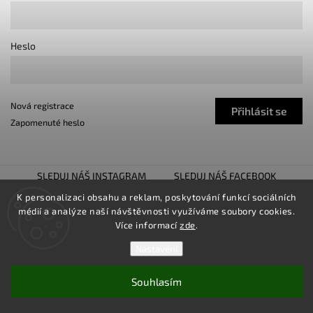
Heslo
Nová registrace
Přihlásit se
Zapomenuté heslo
SLEDUJ NÁŠ INSTAGRAM
SLEDUJ NÁŠ FACEBOOK
TUNING SHOW TROJHALÍ
SNÍŽENO.CZ
K personalizaci obsahu a reklam, poskytování funkcí sociálních
médií a analýze naší návštěvnosti využíváme soubory cookies.
LOWER UNITED
Více informací
zde
.
Nastavení
Souhlasím
Copyright 2026
TUNINGZ
. Všechna práva vyhrazena.
Upravit nastavení cookies