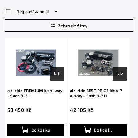
Nejprodávanější
Nejlevnější
Nejdražší
Abecedně
air-ride PREMIUM kit 4-way
air-ride BEST PRICE kit VIP
- Saab 9-3 II
4-way - Saab 9-3 II
53 450 Kč
42 105 Kč
Do košíku
Do košíku