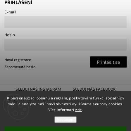
PŘIHLÁŠENÍ
E-mail
Heslo
Nová registrace
Přihlásit se
Zapomenuté heslo
SLEDUJ NÁŠ INSTAGRAM
SLEDUJ NÁŠ FACEBOOK
TUNING SHOW TROJHALÍ
SNÍŽENO.CZ
K personalizaci obsahu a reklam, poskytování funkcí sociálních
médií a analýze naší návštěvnosti využíváme soubory cookies.
LOWER UNITED
Více informací
zde
.
Nastavení