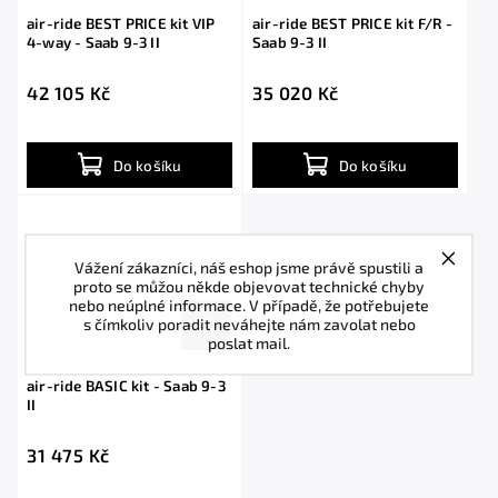
air-ride BEST PRICE kit VIP
air-ride BEST PRICE kit F/R -
4-way - Saab 9-3 II
Saab 9-3 II
42 105 Kč
35 020 Kč
Do košíku
Do košíku
Vážení zákazníci, náš eshop jsme právě spustili a
proto se můžou někde objevovat technické chyby
nebo neúplné informace. V případě, že potřebujete
s čímkoliv poradit neváhejte nám zavolat nebo
poslat mail.
air-ride BASIC kit - Saab 9-3
II
31 475 Kč