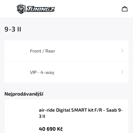
9-3 II
Front / Rear
VIP - 4-way
Nejprodávanější
air-ride Digital SMART kit F/R - Saab 9-
3 II
40 690 Kč