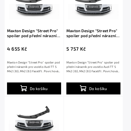
Maxton Design "Street Pro"
Maxton Design "Street Pro"
spoiler pod přední nárazník
spoiler pod přední nárazník
pro Audi TT S Mk2 (8J), Mk2
pro Audi TT S Mk2 (8J), Mk2
(8J) Facelift, plast ABS bez
(8J) Facelift, plast ABS bez
4 655 Kč
5 757 Kč
povrchové úpravy
povrchové úpravy, s
červenou linkou
Maxton Design "Street Pro" spoiler pod
Maxton Design "Street Pro" spoiler pod
přední nárazník pro vozidlo Audi TT S
přední nárazník pro vozidlo Audi TT S
Mk2 (8J), Mk2 (8J) Facelift . Povrchová...
Mk2 (8J), Mk2 (8J) Facelift . Povrchová...
Do košíku
Do košíku