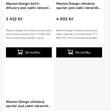
Maxton Design boční
Maxton Design středový
difuzory pod zadní nárazník
spoiler pod zadní nárazník
pro Audi TT S Mk2 (8J),
pro Audi TT S Mk2 (8J),
černý lesklý plast ABS
černý lesklý plast ABS
2 452 Kč
4 903 Kč
Maxton Design boční difuzory pod zadní
Maxton Design středový spoiler pod
nárazník pro vozidlo Audi TT S Mk2 (8J) .
zadní nárazník pro vozidlo Audi TT S
Povrchová úprava spoileru černý...
Mk2 (8J) . Povrchová úprava spoileru
černý...
Do košíku
Do košíku
Maxton Design středový
spoiler pod zadní nárazník
bez žebrování pro Audi TT S