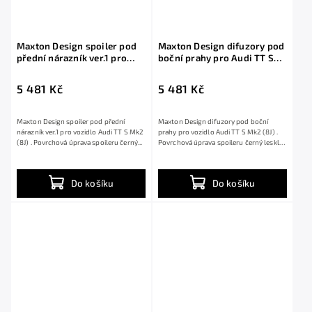
Maxton Design spoiler pod
Maxton Design difuzory pod
přední nárazník ver.1 pro
boční prahy pro Audi TT S
Audi TT S Mk2 (8J), černý
Mk2 (8J), černý lesklý plast
lesklý plast ABS
ABS
5 481 Kč
5 481 Kč
Maxton Design spoiler pod přední
Maxton Design difuzory pod boční
nárazník ver.1 pro vozidlo Audi TT S Mk2
prahy pro vozidlo Audi TT S Mk2 (8J) .
(8J) . Povrchová úprava spoileru černý...
Povrchová úprava spoileru černý lesklý
plast...
Do košíku
Do košíku