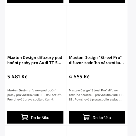
Maxton Design difuzory pod
Maxton Design "Street Pro"
boční prahy pro Audi TT S
difuzor zadního nárazníku
8S Facelift, černý lesklý
pro Audi TT S 8S, plast ABS
plast ABS
bez povrchové úpravy
5 481 Kč
4 655 Kč
Maxton Design difuzory pod boční
Maxton Design "Street Pro" difuzor
prahy pro vozidlo Audi TT S 8S Facelift .
zadního nárazníku pro vozidlo Audi TT S
Povrchová úprava spoileru černý
8S . Povrchová úprava spoileru plast
lesklý...
ABS...
Do košíku
Do košíku