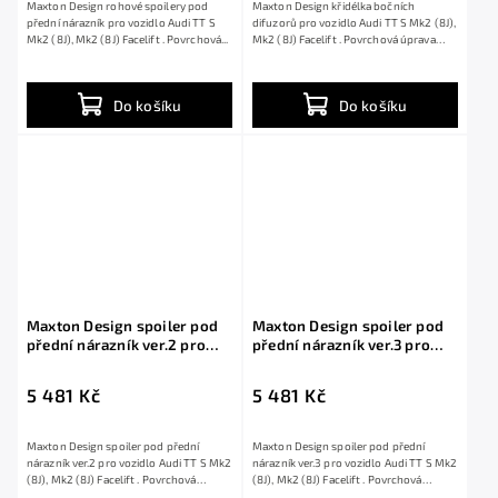
Maxton Design rohové spoilery pod
Maxton Design křidélka bočních
přední nárazník pro vozidlo Audi TT S
difuzorů pro vozidlo Audi TT S Mk2 (8J),
Mk2 (8J), Mk2 (8J) Facelift . Povrchová...
Mk2 (8J) Facelift . Povrchová úprava
spoileru...
Do košíku
Do košíku
Maxton Design spoiler pod
Maxton Design spoiler pod
přední nárazník ver.2 pro
přední nárazník ver.3 pro
Audi TT S Mk2 (8J), Mk2 (8J)
Audi TT S Mk2 (8J), Mk2 (8J)
Facelift, černý lesklý plast
Facelift, černý lesklý plast
5 481 Kč
5 481 Kč
ABS
ABS
Maxton Design spoiler pod přední
Maxton Design spoiler pod přední
nárazník ver.2 pro vozidlo Audi TT S Mk2
nárazník ver.3 pro vozidlo Audi TT S Mk2
(8J), Mk2 (8J) Facelift . Povrchová
(8J), Mk2 (8J) Facelift . Povrchová
úprava...
úprava...