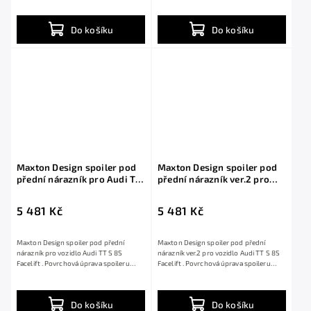
Do košíku
Do košíku
Maxton Design spoiler pod
Maxton Design spoiler pod
přední nárazník pro Audi TT
přední nárazník ver.2 pro
S 8S Facelift, černý lesklý
Audi TT S 8S Facelift, černý
plast ABS
lesklý plast ABS
5 481 Kč
5 481 Kč
Maxton Design spoiler pod přední
Maxton Design spoiler pod přední
nárazník pro vozidlo Audi TT S 8S
nárazník ver.2 pro vozidlo Audi TT S 8S
Facelift . Povrchová úprava spoileru
Facelift . Povrchová úprava spoileru
černý lesklý...
černý...
Do košíku
Do košíku