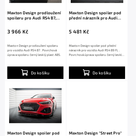
Maxton Design prodloužení
Maxton Design spoiler pod
spoileru pro Audi RS4 B7,
přední nárazník pro Audi
černý lesklý plast ABS,
RS4 B9 FL, černý lesklý plast
Sedan
ABS
3 966 Kč
5 481 Kč
Maxton Design prodloužení spoileru
Maxton Design spoiler pod přední
pro vozidlo Audi RS4 B7 . Povrchová
nárazník pro vozidlo Audi RS4 B9 FL .
úprava spoileru černý lesklý plast ABS.
Povrchová úprava spoileru černý lesklý
plast ABS.
Do košíku
Do košíku
Maxton Design spoiler pod
Maxton Design "Street Pro"