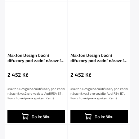
Maxton Design boční
Maxton Design boční
difuzory pod zadní nárazník
difuzory pod zadní nárazník
ver.2 pro Audi RS4 B7, černý
ver.1 pro Audi RS4 B7, černý
lesklý plast ABS
lesklý plast ABS
2 452 Kč
2 452 Kč
Maxton Design boční difuzory pod zadní
Maxton Design boční difuzory pod zadní
nárazník ver.2 pro vozidlo Audi RS4 B7 .
nárazník ver.1 pro vozidlo Audi RS4 B7 .
Povrchová úprava spoileru černý...
Povrchová úprava spoileru černý...
Do košíku
Do košíku