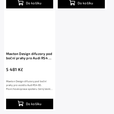
Do košíku
Do košíku
Maxton Design difuzory pod
boční prahy pro Audi RS4 B5,
černý lesklý plast ABS
5 481 Kč
Maxton Design difuzory pod boční
prahy pro vozidlo Audi RS4 B5 .
Povrchová úprava spoileru černý lesklý
plast ABS.
Do košíku