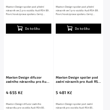
Maxton Design spoiler pod přední
Maxton Design spoiler pod přední
nárazník ver.2 pro vozidlo Audi RS4 B9 .
nárazník ver.1 pro vozidlo Audi RS4 B9 .
Povrchová úprava spoileru černý
Povrchová úprava spoileru černý
lesklý...
lesklý...
Do košíku
Do košíku
Maxton Design difuzor
Maxton Design spoiler pod
zadního nárazníku pro Audi
zadní nárazník pro Audi RS4
RS4 B5, plast ABS bez
B5, černý lesklý plast ABS, s
povrchové úpravy
žebrováním
4 655 Kč
5 481 Kč
Maxton Design difuzor zadního
Maxton Design spoiler pod zadní
nárazníku pro vozidlo Audi RS4 B5 .
nárazník pro vozidlo Audi RS4 B5 .