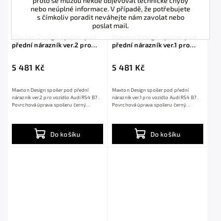
nebo neúplné informace. V případě, že potřebujete
s čímkoliv poradit neváhejte nám zavolat nebo
poslat mail.
Maxton Design spoiler pod
Maxton Design spoiler pod
přední nárazník ver.2 pro
přední nárazník ver.1 pro
Audi RS4 B7, černý lesklý
Audi RS4 B7, černý lesklý
plast ABS
plast ABS
5 481 Kč
5 481 Kč
Maxton Design spoiler pod přední
Maxton Design spoiler pod přední
nárazník ver.2 pro vozidlo Audi RS4 B7 .
nárazník ver.1 pro vozidlo Audi RS4 B7 .
Povrchová úprava spoileru černý
Povrchová úprava spoileru černý
lesklý...
lesklý...
Do košíku
Do košíku