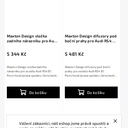
Maxton Design vložka
Maxton Design difuzory pod
zadního nárazníku pro Audi
boční prahy pro Audi RS4 B7,
RS4 B7, černý lesklý plast
černý lesklý plast ABS
ABS
5 344 Kč
5 481 Kč
Maxton Design vložka zadního
Maxton Design difuzory pod boční
nárazníku pro vozidlo Audi RS4 B7 .
prahy pro vozidlo Audi RS4 B7 .
Povrchová úprava spoileru černý lesklý
Povrchová úprava spoileru černý lesklý
plast ABS.
plast ABS.
Do košíku
Do košíku
Vážení zákazníci, náš eshop jsme právě spustili a
proto se můžou někde objevovat technické chyby