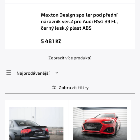
Maxton Design spoiler pod přední
nárazník ver.2 pro Audi RS4 B9 FL,
černý lesklý plast ABS
5 481 Kč
Zobrazit více produktů
Nejprodávanější
Nejlevnější
Nejdražší
Abecedně