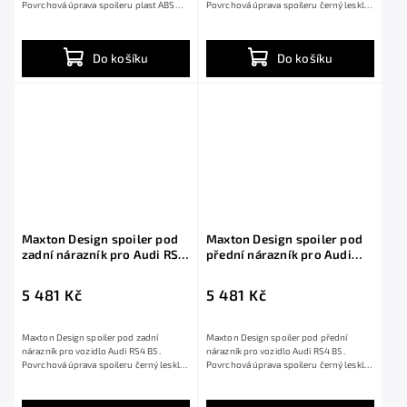
Povrchová úprava spoileru plast ABS
Povrchová úprava spoileru černý lesklý
bez povrchové...
plast ABS.
Do košíku
Do košíku
Maxton Design spoiler pod
Maxton Design spoiler pod
zadní nárazník pro Audi RS4
přední nárazník pro Audi
B5, černý lesklý plast ABS
RS4 B5, černý lesklý plast
ABS
5 481 Kč
5 481 Kč
Maxton Design spoiler pod zadní
Maxton Design spoiler pod přední
nárazník pro vozidlo Audi RS4 B5 .
nárazník pro vozidlo Audi RS4 B5 .
Povrchová úprava spoileru černý lesklý
Povrchová úprava spoileru černý lesklý
plast ABS.
plast ABS.