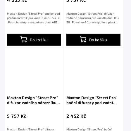
černou a červenou linkou
Maxton Design "Street Pro" spoiler pod
Maxton Design "Street Pro" difuzor
přední nárazník pro vozidlo Audi RS4 B8
zadního nárazníku pro vozidlo Audi RS4
. Povrchová úprava spoileru plast ABS...
B8 . Povrchová úprava spoileru plast
ABS...
Do košíku
Do košíku
Maxton Design "Street Pro"
Maxton Design "Street Pro"
difuzor zadního nárazníku
boční difuzory pod zadní
pro Audi RS4 B8, plast ABS
nárazník pro Audi RS4 B8,
bez povrchové úpravy, s
plast ABS bez povrchové
5 757 Kč
2 452 Kč
červenou linkou
úpravy, s červenou linkou
Maxton Design "Street Pro" difuzor
Maxton Design "Street Pro" boční