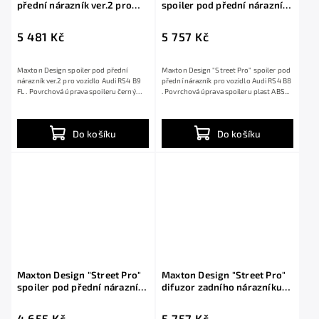
přední nárazník ver.2 pro
spoiler pod přední nárazník
Audi RS4 B9 FL, černý lesklý
pro Audi RS4 B8, plast ABS
plast ABS
bez povrchové úpravy, s
5 481 Kč
5 757 Kč
červenou linkou
Maxton Design spoiler pod přední
Maxton Design "Street Pro" spoiler pod
nárazník ver.2 pro vozidlo Audi RS4 B9
přední nárazník pro vozidlo Audi RS4 B8
FL . Povrchová úprava spoileru černý
. Povrchová úprava spoileru plast ABS...
lesklý...
Do košíku
Do košíku
Maxton Design "Street Pro"
Maxton Design "Street Pro"
spoiler pod přední nárazník
difuzor zadního nárazníku
pro Audi RS4 B8, plast ABS
pro Audi RS4 B8, plast ABS
bez povrchové úpravy
bez povrchové úpravy, s
4 655 Kč
5 757 Kč