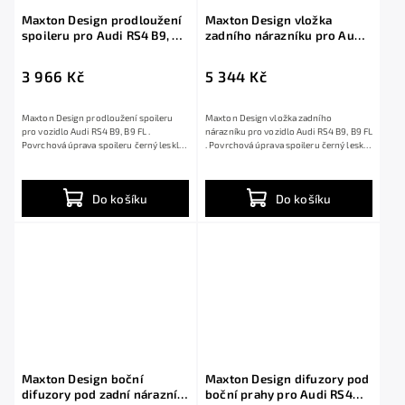
Maxton Design prodloužení
Maxton Design vložka
spoileru pro Audi RS4 B9, B9
zadního nárazníku pro Audi
FL, černý lesklý plast ABS
RS4 B9, B9 FL, černý lesklý
plast ABS
3 966 Kč
5 344 Kč
Maxton Design prodloužení spoileru
Maxton Design vložka zadního
pro vozidlo Audi RS4 B9, B9 FL .
nárazníku pro vozidlo Audi RS4 B9, B9 FL
Povrchová úprava spoileru černý lesklý
. Povrchová úprava spoileru černý lesklý
plast ABS.
plast...
Do košíku
Do košíku
Maxton Design boční
Maxton Design difuzory pod
difuzory pod zadní nárazník
boční prahy pro Audi RS4