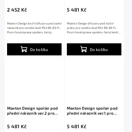
pro Audi RS4 B9, B9 FL,
B9, B9 FL, černý lesklý plast
černý lesklý plast ABS
ABS
2 452 Kč
5 481 Kč
Maxton Design boční difuzory pod zadní
Maxton Design difuzory pod boční
nárazník pro vozidlo Audi RS4 B9, B9 FL .
prahy pro vozidlo Audi RS4 B9, B9 FL .
Povrchová úprava spoileru černý...
Povrchová úprava spoileru černý lesklý
plast...
Do košíku
Do košíku
Maxton Design spoiler pod
Maxton Design spoiler pod
přední nárazník ver.2 pro
přední nárazník ver.1 pro
Audi RS4 B9, černý lesklý
Audi RS4 B9, černý lesklý
plast ABS
plast ABS
5 481 Kč
5 481 Kč