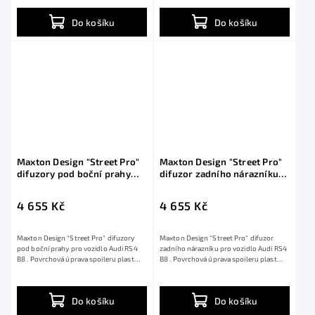
Do košíku
Do košíku
Maxton Design "Street Pro"
Maxton Design "Street Pro"
difuzory pod boční prahy
difuzor zadního nárazníku
pro Audi RS4 B8, plast ABS
pro Audi RS4 B8, plast ABS
bez povrchové úpravy
bez povrchové úpravy
4 655 Kč
4 655 Kč
Maxton Design "Street Pro" difuzory
Maxton Design "Street Pro" difuzor
pod boční prahy pro vozidlo Audi RS4
zadního nárazníku pro vozidlo Audi RS4
B8 . Povrchová úprava spoileru plast
B8 . Povrchová úprava spoileru plast
ABS bez...
ABS...
Do košíku
Do košíku