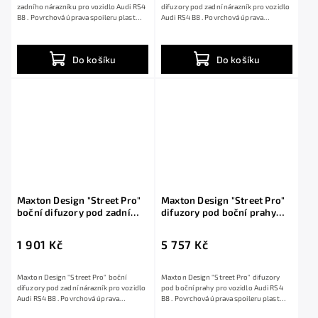
zadního nárazníku pro vozidlo Audi RS4
difuzory pod zadní nárazník pro vozidlo
B8 . Povrchová úprava spoileru plast
Audi RS4 B8 . Povrchová úprava
ABS...
spoileru...
Do košíku
Do košíku
Maxton Design "Street Pro"
Maxton Design "Street Pro"
boční difuzory pod zadní
difuzory pod boční prahy
nárazník pro Audi RS4 B8,
pro Audi RS4 B8, plast ABS
plast ABS bez povrchové
bez povrchové úpravy, s
1 901 Kč
5 757 Kč
úpravy
červenou linkou
Maxton Design "Street Pro" boční
Maxton Design "Street Pro" difuzory
difuzory pod zadní nárazník pro vozidlo
pod boční prahy pro vozidlo Audi RS4
Audi RS4 B8 . Povrchová úprava
B8 . Povrchová úprava spoileru plast
spoileru...
ABS bez...