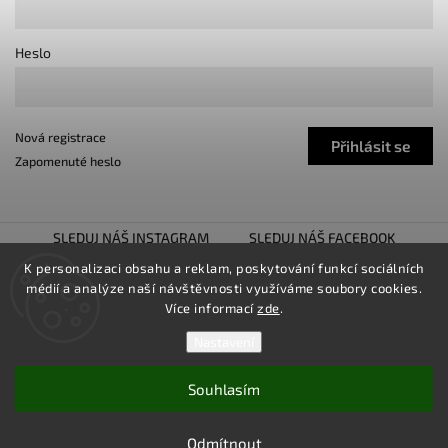
Heslo
Nová registrace
Přihlásit se
Zapomenuté heslo
SLEDUJ NÁŠ INSTAGRAM
SLEDUJ NÁŠ FACEBOOK
K personalizaci obsahu a reklam, poskytování funkcí sociálních
TUNING SHOW TROJHALÍ
SNÍŽENO.CZ
médií a analýze naší návštěvnosti využíváme soubory cookies.
LOWER UNITED
Více informací
zde
.
Nastavení
Souhlasím
Copyright 2026
TUNINGZ
. Všechna práva vyhrazena.
Upravit nastavení cookies
Odmítnout