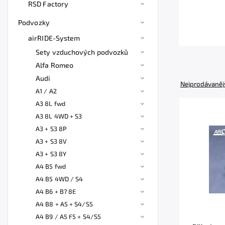
RSD Factory
Podvozky
airRIDE-System
Sety vzduchových podvozků
Alfa Romeo
Audi
Nejprodávaněj
A1 / A2
A3 8L fwd
A3 8L 4WD + S3
A3 + S3 8P
A3 + S3 8V
A3 + S3 8Y
A4 B5 fwd
A4 B5 4WD / S4
A4 B6 + B7 8E
A4 B8 + A5 + S4/S5
A4 B9 / A5 F5 + S4/S5