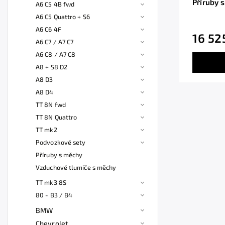
A6 C5 4B fwd
A6 C5 Quattro + S6
A6 C6 4F
16 52
A6 C7 / A7 C7
A6 C8 / A7 C8
A8 + S8 D2
A8 D3
A8 D4
TT 8N fwd
TT 8N Quattro
TT mk2
Podvozkové sety
Příruby s měchy
Vzduchové tlumiče s měchy
TT mk3 8S
80 - B3 / B4
BMW
Chevrolet