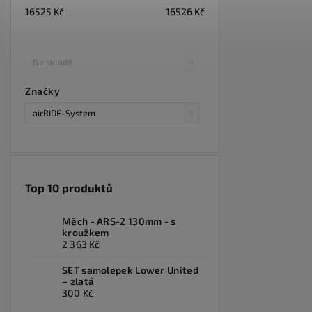
16525
Kč
16526
Kč
Na skladě
0
Značky
airRIDE-System
1
Top 10 produktů
Měch - ARS-2 130mm - s
kroužkem
2 363 Kč
SET samolepek Lower United
– zlatá
300 Kč