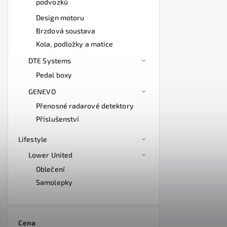
podvozků
Design motoru
Brzdová soustava
Kola, podložky a matice
DTE Systems
Pedal boxy
GENEVO
Přenosné radarové detektory
Příslušenství
Lifestyle
Lower United
Oblečení
Samolepky
Cena