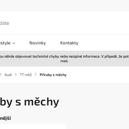
estyle
Novinky
Kontakty
žou někde objevovat technické chyby nebo neúplné informace. V případě, že po
mail.
/
Audi
/
TT mk2
/
Příruby s měchy
uby s měchy
nější