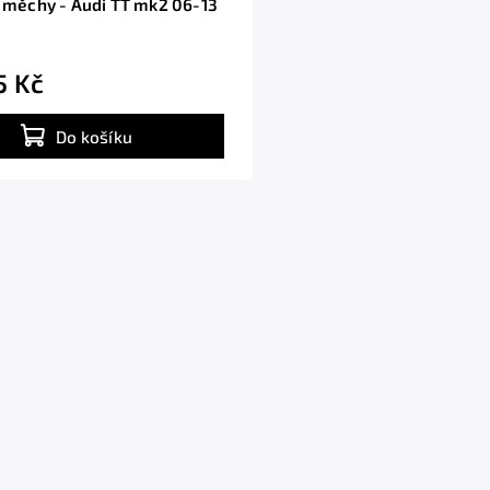
Příruby s měchy - Audi TT mk2 06-13
5 Kč
Do košíku