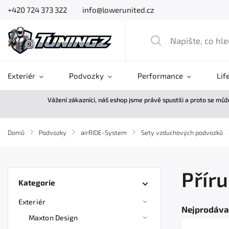
+420 724 373 322
info@lowerunited.cz
Exteriér
Podvozky
Performance
Lif
Vážení zákazníci, náš eshop jsme právě spustili a proto se mů
Domů
/
Podvozky
/
airRIDE-System
/
Sety vzduchových podvozků
Přír
Kategorie
Exteriér
Nejprodáva
Maxton Design