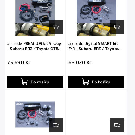
air-ride PREMIUM kit 4-way
air-ride Digital SMART kit
- Subaru BRZ / Toyota GT86
F/R - Subaru BRZ / Toyota
with shocks
GT86 with shocks
75 690 Kč
63 020 Kč
Do košíku
Do košíku