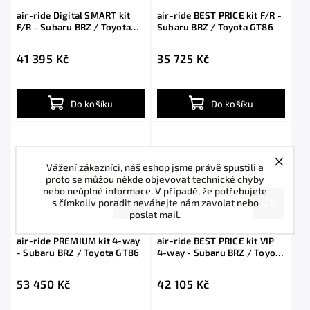
air-ride Digital SMART kit
air-ride BEST PRICE kit F/R -
F/R - Subaru BRZ / Toyota
Subaru BRZ / Toyota GT86
GT86
41 395 Kč
35 725 Kč
Do košíku
Do košíku
Vážení zákazníci, náš eshop jsme právě spustili a
proto se můžou někde objevovat technické chyby
nebo neúplné informace. V případě, že potřebujete
s čímkoliv poradit neváhejte nám zavolat nebo
poslat mail.
air-ride PREMIUM kit 4-way
air-ride BEST PRICE kit VIP
- Subaru BRZ / Toyota GT86
4-way - Subaru BRZ / Toyota
GT86
53 450 Kč
42 105 Kč