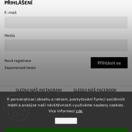
PŘIHLÁŠENÍ
E-mail
Heslo
Nová registrace
Přihlásit se
Zapomenuté heslo
SLEDUJ NÁŠ INSTAGRAM
SLEDUJ NÁŠ FACEBOOK
TUNING SHOW TROJHALÍ
SNÍŽENO.CZ
K personalizaci obsahu a reklam, poskytování funkcí sociálních
médií a analýze naší návštěvnosti využíváme soubory cookies.
LOWER UNITED
Více informací
zde
.
Nastavení