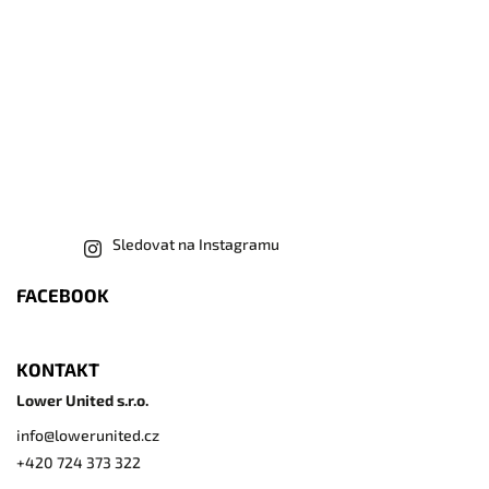
Sledovat na Instagramu
FACEBOOK
KONTAKT
Lower United s.r.o.
info
@
lowerunited.cz
+420 724 373 322