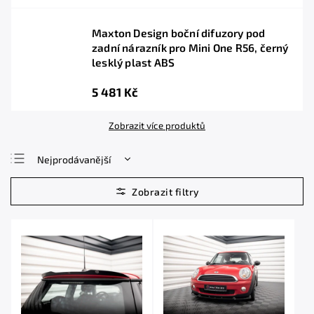
Maxton Design boční difuzory pod
zadní nárazník pro Mini One R56, černý
lesklý plast ABS
5 481 Kč
Zobrazit více produktů
Nejprodávanější
Nejlevnější
Nejdražší
Abecedně