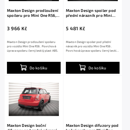
Maxton Design prodloužení
Maxton Design spoiler pod
spoileru pro Mini One R56,
přední nárazník pro Mini
černý lesklý plast ABS
One R56, černý lesklý plast
ABS
3 966 Kč
5 481 Kč
Maxton Design prodloužení spoileru
Maxton Design spoiler pod přední
pro vozidlo Mini One R56 . Povrchová
nárazník pro vozidlo Mini One R56 .
úprava spoileru černý lesklý plast ABS.
Povrchová úprava spoileru černý lesklý
plast ABS.
Do košíku
Do košíku
Maxton Design boční
Maxton Design difuzory pod