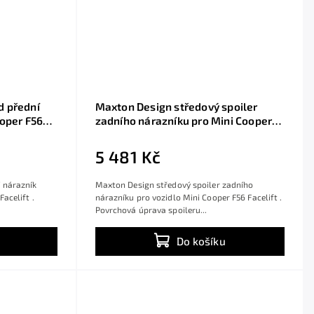
d přední
Maxton Design středový spoiler
ooper F56
zadního nárazníku pro Mini Cooper
st ABS
F56 Facelift, černý lesklý plast ABS
5 481 Kč
 nárazník
Maxton Design středový spoiler zadního
Facelift .
nárazníku pro vozidlo Mini Cooper F56 Facelift .
Povrchová úprava spoileru...
Do košíku