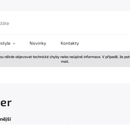
estyle
Novinky
Kontakty
žou někde objevovat technické chyby nebo neúplné informace. V případě, že po
mail.
er
nější