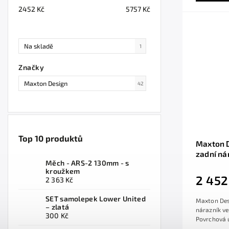
2452
Kč
5757
Kč
Na skladě
1
Značky
Maxton Design
42
Top 10 produktů
Maxton D
zadní ná
Měch - ARS-2 130mm - s
R56 JCW,
kroužkem
2 452
2 363 Kč
SET samolepek Lower United
Maxton Des
– zlatá
nárazník ve
300 Kč
Povrchová ú