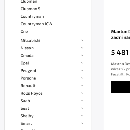
Clubman
Clubman S
Countryman
Countryman JCW
One
Maxton D
zadní ná
Mitsubishi
JCW Face
Nissan
5 481
Omoda
Opel
Maxton Des
nárazník pr
Peugeot
Facelift . 
Porsche
Renault
Rolls Royce
Saab
Seat
Shelby
Smart