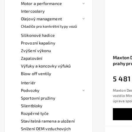
Motor a performance
Intercoolery
Olejový management
Chladiče pro konkrétní typy vozů
Silikonové hadice
Provozní kapaliny
Zvýšení výkonu
Maxton D
Zapalování
prahy pr
Výfuky a koncovky výfuků
černý le
Blow off ventily
5 481
Interiér
Podvozky
Maxton Des
vozidlo Min
Sportovní pružiny
úprava spoil
Silentbloky
Rozpěrné tyče
Stavitelná ramena a uložení
Snížení OEM vzduchových