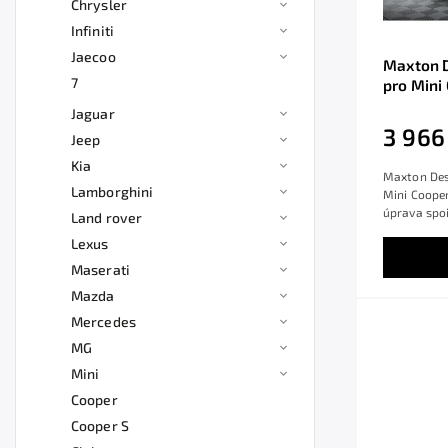
Chrysler
Infiniti
Jaecoo
Maxton D
7
pro Mini
černý le
Jaguar
3 966
Jeep
Kia
Maxton Desi
Lamborghini
Mini Cooper
úprava spoil
Land rover
Lexus
Maserati
Mazda
Mercedes
MG
Mini
Cooper
Cooper S