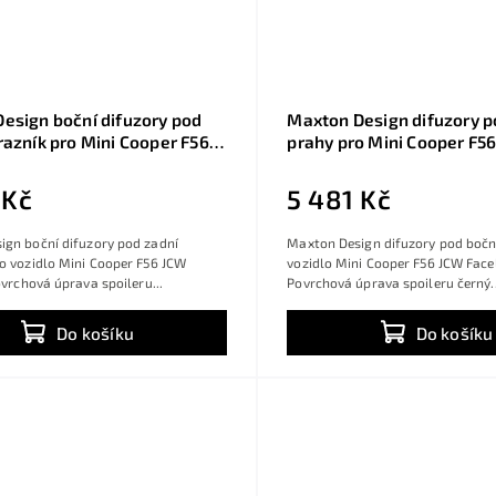
esign boční difuzory pod
Maxton Design difuzory p
razník pro Mini Cooper F56
prahy pro Mini Cooper F5
lift, černý lesklý plast ABS
Facelift, černý lesklý pla
 Kč
5 481 Kč
ign boční difuzory pod zadní
Maxton Design difuzory pod bočn
o vozidlo Mini Cooper F56 JCW
vozidlo Mini Cooper F56 JCW Faceli
Povrchová úprava spoileru...
Povrchová úprava spoileru černý..
Do košíku
Do košíku