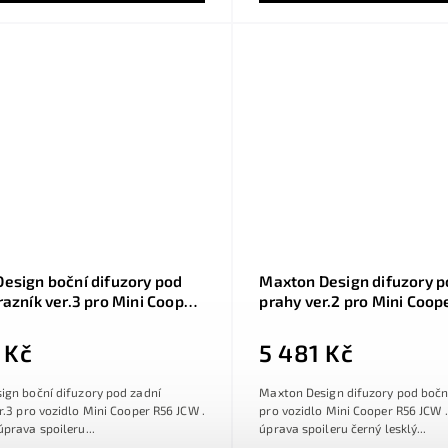
esign boční difuzory pod
Maxton Design difuzory p
razník ver.3 pro Mini Cooper
prahy ver.2 pro Mini Coop
 černý lesklý plast ABS
černý lesklý plast ABS
 Kč
5 481 Kč
ign boční difuzory pod zadní
Maxton Design difuzory pod boční
r.3 pro vozidlo Mini Cooper R56 JCW .
pro vozidlo Mini Cooper R56 JCW 
prava spoileru...
úprava spoileru černý lesklý...