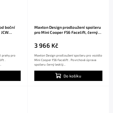
od boční
Maxton Design prodloužení spoileru
6 JCW
pro Mini Cooper F56 Facelift, černý
st ABS
lesklý plast ABS
3 966 Kč
í prahy pro
Maxton Design prodloužení spoileru pro vozidlo
ft .
Mini Cooper F56 Facelift . Povrchová úprava
.
spoileru černý lesklý...
Do košíku