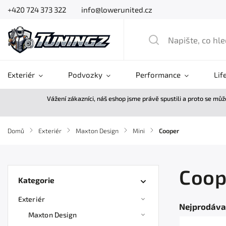
+420 724 373 322
info@lowerunited.cz
Exteriér
Podvozky
Performance
Lif
Vážení zákazníci, náš eshop jsme právě spustili a proto se mů
Domů
/
Exteriér
/
Maxton Design
/
Mini
/
Cooper
Coop
Kategorie
Exteriér
Nejprodáva
Maxton Design