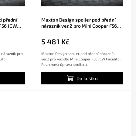
d přední
Maxton Design spoiler pod přední
 F56 JCW
nárazník ver.2 pro Mini Cooper F56
st ABS
JCW Facelift, černý lesklý plast ABS
5 481 Kč
 nárazník pro
Maxton Design spoiler pod přední nárazník
ft .
ver.2 pro vozidlo Mini Cooper F56 JCW Facelift .
.
Povrchová úprava spoileru...
Do košíku