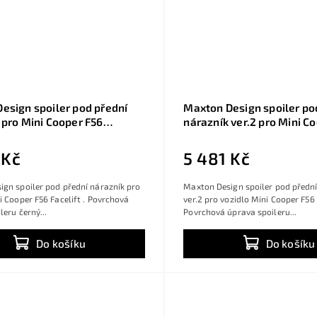
esign spoiler pod přední
Maxton Design spoiler po
 pro Mini Cooper F56
nárazník ver.2 pro Mini C
 černý lesklý plast ABS
Facelift, černý lesklý pla
 Kč
5 481 Kč
gn spoiler pod přední nárazník pro
Maxton Design spoiler pod přední
i Cooper F56 Facelift . Povrchová
ver.2 pro vozidlo Mini Cooper F56 
leru černý...
Povrchová úprava spoileru...
Do košíku
Do košíku