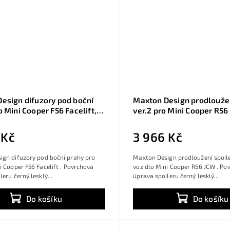
esign difuzory pod boční
Maxton Design prodloužen
o Mini Cooper F56 Facelift,
ver.2 pro Mini Cooper R56
sklý plast ABS
lesklý plast ABS
 Kč
3 966 Kč
ign difuzory pod boční prahy pro
Maxton Design prodloužení spoile
i Cooper F56 Facelift . Povrchová
vozidlo Mini Cooper R56 JCW . Po
eru černý lesklý...
úprava spoileru černý lesklý...
Do košíku
Do košíku