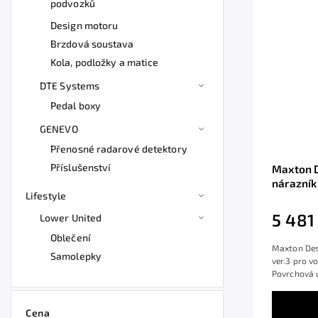
podvozků
Design motoru
Brzdová soustava
Kola, podložky a matice
DTE Systems
Pedal boxy
GENEVO
Přenosné radarové detektory
Příslušenství
Maxton D
nárazník
Lifestyle
JCW, čer
5 481
Lower United
Oblečení
Maxton Desi
Samolepky
ver.3 pro v
Povrchová ú
Cena