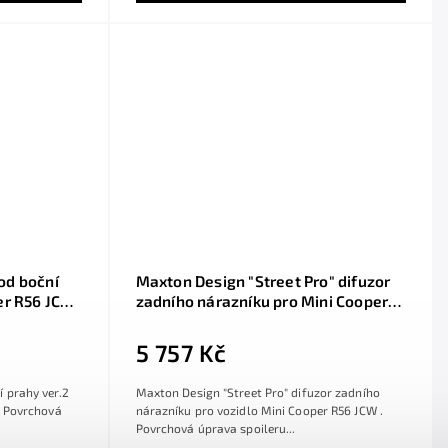
od boční
Maxton Design "Street Pro" difuzor
er R56 JCW,
zadního nárazníku pro Mini Cooper
R56 JCW, plast ABS bez povrchové
úpravy, s černou a červenou linkou
5 757 Kč
 prahy ver.2
Maxton Design "Street Pro" difuzor zadního
. Povrchová
nárazníku pro vozidlo Mini Cooper R56 JCW .
Povrchová úprava spoileru...