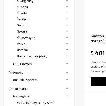
SsangYong
Subaru
Suzuki
Škoda
Tesla
Toyota
Maxton D
Volkswagen
nárazník
Volvo
Facelift,
Ostatní
5 481
Univerzální doplňky
Maxton Desi
RSD Factory
vozidlo Min
úprava spoi
Podvozky
airRIDE-System
Performance
Racingline
Vzduch, filtry a kity sání