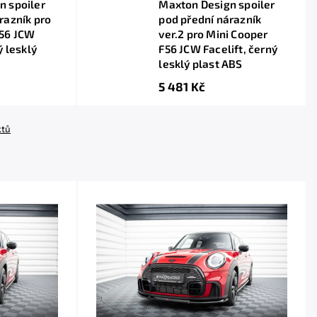
n spoiler
Maxton Design spoiler
razník pro
pod přední nárazník
F56 JCW
ver.2 pro Mini Cooper
ý lesklý
F56 JCW Facelift, černý
lesklý plast ABS
5 481 Kč
ktů