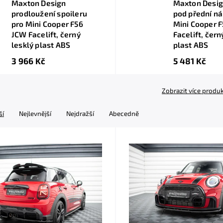
Maxton Design
Maxton Desig
prodloužení spoileru
pod přední ná
pro Mini Cooper F56
Mini Cooper 
JCW Facelift, černý
Facelift, čern
lesklý plast ABS
plast ABS
3 966 Kč
5 481 Kč
Zobrazit více produ
ší
Nejlevnější
Nejdražší
Abecedně