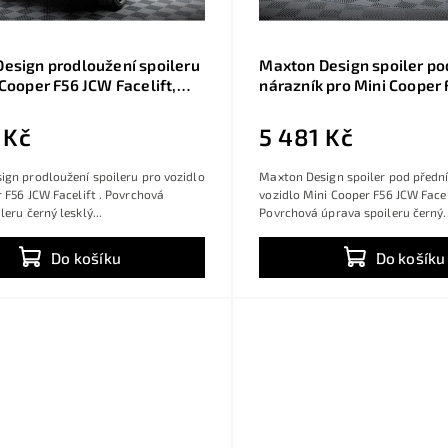
esign prodloužení spoileru
Maxton Design spoiler po
 Cooper F56 JCW Facelift,
nárazník pro Mini Cooper
sklý plast ABS
Facelift, černý lesklý pla
 Kč
5 481 Kč
gn prodloužení spoileru pro vozidlo
Maxton Design spoiler pod přední
 F56 JCW Facelift . Povrchová
vozidlo Mini Cooper F56 JCW Faceli
eru černý lesklý...
Povrchová úprava spoileru černý..
Do košíku
Do košíku