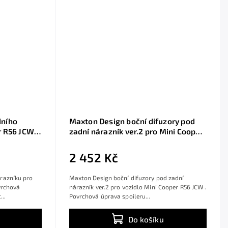
dního
Maxton Design boční difuzory pod
r R56 JCW,
zadní nárazník ver.2 pro Mini Cooper
R56 JCW, černý lesklý plast ABS
2 452 Kč
razníku pro
Maxton Design boční difuzory pod zadní
vrchová
nárazník ver.2 pro vozidlo Mini Cooper R56 JCW .
...
Povrchová úprava spoileru...
Do košíku