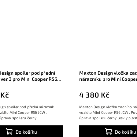
esign spoiler pod přední
Maxton Design vložka za
 ver.3 pro Mini Cooper R56
nárazníku pro Mini Coope
ný lesklý plast ABS
černý lesklý plast ABS
 Kč
4 380 Kč
gn spoiler pod přední nárazník
Maxton Design vložka zadního ná
ozidlo Mini Cooper R56 JCW .
vozidlo Mini Cooper R56 JCW . Po
prava spoileru černý...
úprava spoileru černý lesklý plast
Do košíku
Do košíku