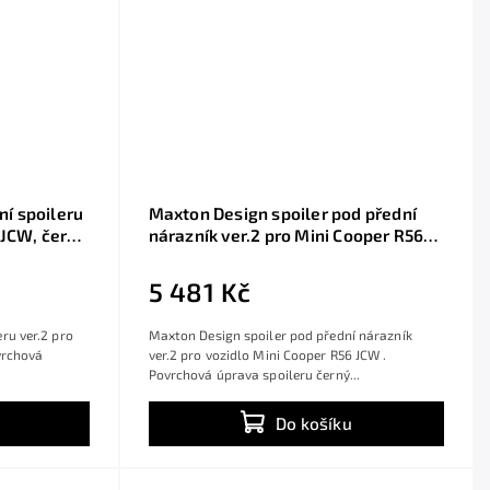
í spoileru
Maxton Design spoiler pod přední
 JCW, černý
nárazník ver.2 pro Mini Cooper R56
JCW, černý lesklý plast ABS
5 481 Kč
ru ver.2 pro
Maxton Design spoiler pod přední nárazník
vrchová
ver.2 pro vozidlo Mini Cooper R56 JCW .
Povrchová úprava spoileru černý...
Do košíku