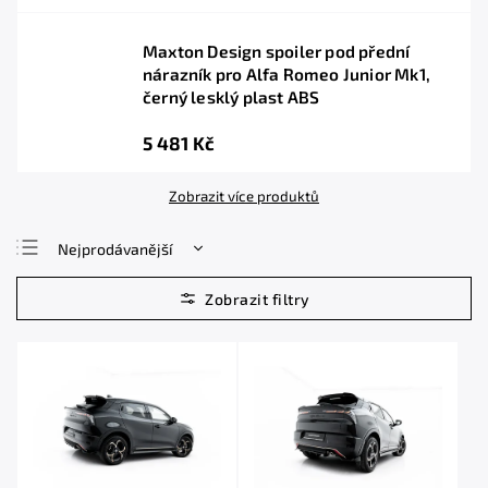
Maxton Design spoiler pod přední
nárazník pro Alfa Romeo Junior Mk1,
černý lesklý plast ABS
5 481 Kč
Zobrazit více produktů
Nejprodávanější
Nejlevnější
Nejdražší
Abecedně