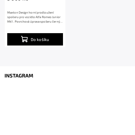
Maxton Design horní prodloužení
spoileru pro vozidlo Alfa Romeo Junior
Mk1 . Povrchová úprava spoileru černý
lesklý...
Do košíku
INSTAGRAM