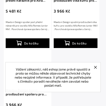
přední nárazník pro Alfa
prodloužení víka kufru pro
Romeo Junior Mk1, černý
Alfa Romeo Junior Mk1,
lesklý plast ABS
černý lesklý plast ABS
5 481 Kč
3 966 Kč
Maxton Design spoiler pod přední
Maxton Design spodní prodloužení víka
nárazník pro vozidlo Alfa Romeo Junior
kufru pro vozidlo Alfa Romeo Junior Mk1
Mk1 . Povrchová úprava spoileru černý
. Povrchová úprava spoileru černý...
lesklý...
Do košíku
Do košíku
Vážení zákazníci, náš eshop jsme právě spustili a
proto se můžou někde objevovat technické chyby
nebo neúplné informace. V případě, že potřebujete
s čímkoliv poradit neváhejte nám zavolat nebo
poslat mail.
Maxton Design horní
prodloužení spoileru pro
Alfa Romeo Junior Mk1,
černý lesklý plast ABS
3 966 Kč