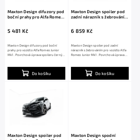
Maxton Design difuzory pod
Maxton Design spoiler pod
boční prahy pro Alfa Romeo
zadní nárazník s žebrováním
Junior Mk1, černý lesklý
pro Alfa Romeo Junior Mk1,
plast ABS
černý lesklý plast ABS
5 481 Kč
6 859 Kč
Maxton Design difuzory pod boční
Maxton Design spoiler pod zadní
prahy pro vozidlo Alfa Romeo Junior
nárazník s žebrováním pro vozidlo Alfa
Mk1 . Povrchová úprava spoileru černý
Romeo Junior Mk1 . Povrchová úprava
lesklý...
spoileru...
Do košíku
Do košíku
Maxton Design spoiler pod
Maxton Design spodní