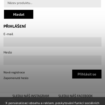
Hledat
PŘIHLÁŠENÍ
E-mail
Heslo
Nová registrace
Přihlásit se
Zapomenuté heslo
SLEDUJ NÁŠ INSTAGRAM
SLEDUJ NÁŠ FACEBOOK
TUNING SHOW TROJHALÍ
SNÍŽENO.CZ
K personalizaci obsahu a reklam, poskytování funkcí sociálních