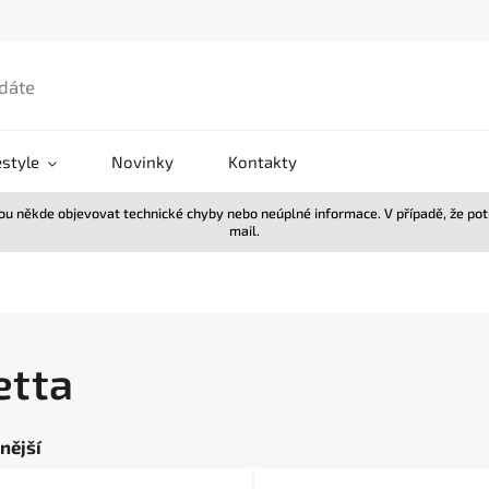
estyle
Novinky
Kontakty
žou někde objevovat technické chyby nebo neúplné informace. V případě, že po
mail.
etta
nější