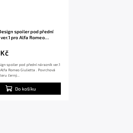
esign spoiler pod přední
 ver.1 pro Alfa Romeo
, černý lesklý plast ABS
 Kč
gn spoiler pod přední nárazník ver.1
 Alfa Romeo Giulietta . Povrchová
leru černý...
Do košíku