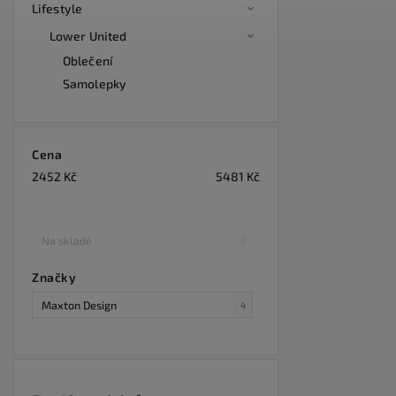
Lifestyle
Lower United
Oblečení
Samolepky
Cena
2452
Kč
5481
Kč
Na skladě
0
Značky
Maxton Design
4