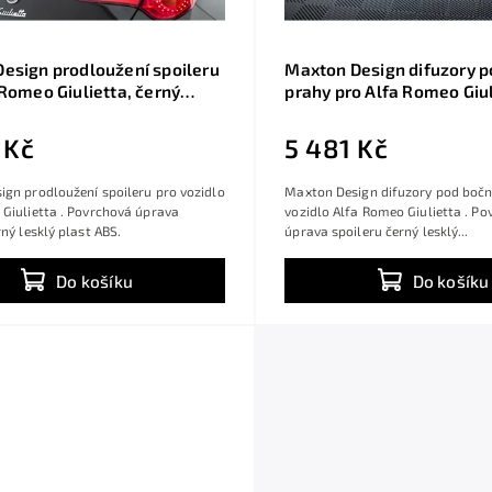
esign prodloužení spoileru
Maxton Design difuzory p
 Romeo Giulietta, černý
prahy pro Alfa Romeo Giul
last ABS
černý lesklý plast ABS
 Kč
5 481 Kč
gn prodloužení spoileru pro vozidlo
Maxton Design difuzory pod bočn
Giulietta . Povrchová úprava
vozidlo Alfa Romeo Giulietta . P
rný lesklý plast ABS.
úprava spoileru černý lesklý...
Do košíku
Do košíku