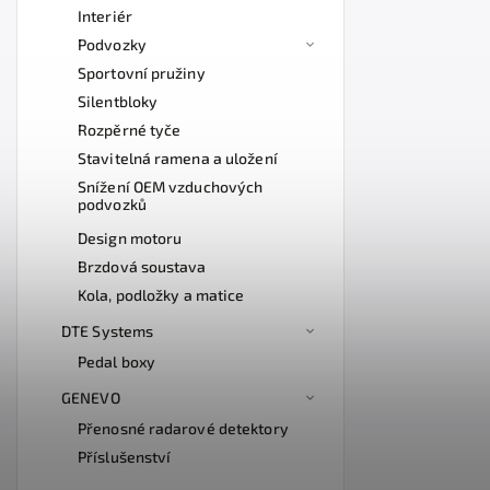
Interiér
Podvozky
Sportovní pružiny
Silentbloky
Rozpěrné tyče
Stavitelná ramena a uložení
Snížení OEM vzduchových
podvozků
Design motoru
Brzdová soustava
Kola, podložky a matice
DTE Systems
Pedal boxy
GENEVO
Přenosné radarové detektory
Příslušenství