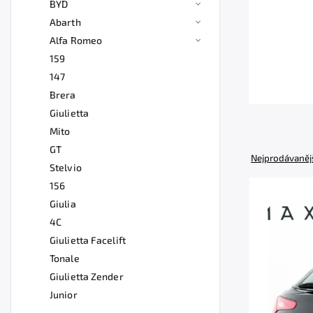
BYD
Abarth
Alfa Romeo
159
147
Brera
Giulietta
Mito
GT
Nejprodávaněj
Stelvio
156
Giulia
4C
Giulietta Facelift
Tonale
Giulietta Zender
Junior