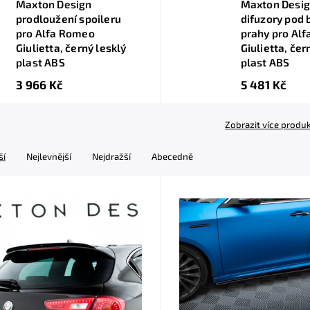
Maxton Design
Maxton Desi
prodloužení spoileru
difuzory pod 
pro Alfa Romeo
prahy pro Al
Giulietta, černý lesklý
Giulietta, čer
plast ABS
plast ABS
3 966 Kč
5 481 Kč
Zobrazit více produ
ší
Nejlevnější
Nejdražší
Abecedně