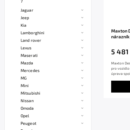
7
Jaguar
Jeep
Kia
Maxton D
Lamborghini
nárazník
Land rover
Giulietta
Lexus
5 481
Maserati
Mazda
Maxton Desi
pro vozidlo
Mercedes
úprava spoi
MG
Mini
Mitsubishi
Nissan
Omoda
Opel
Peugeot