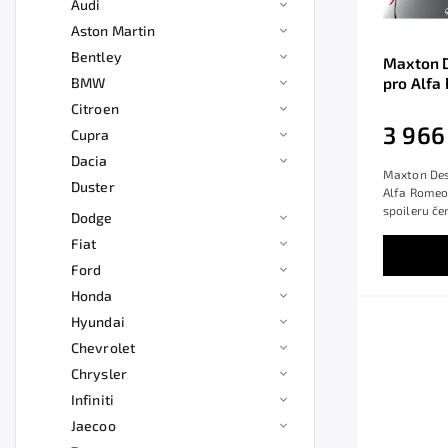
Audi
Aston Martin
Bentley
Maxton D
BMW
pro Alfa
lesklý p
Citroen
3 966
Cupra
Dacia
Maxton Desi
Duster
Alfa Romeo 
spoileru če
Dodge
Fiat
Ford
Honda
Hyundai
Chevrolet
Chrysler
Infiniti
Jaecoo