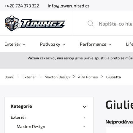
+420 724 373 322
info@lowerunited.cz
Exteriér
Podvozky
Performance
Lif
Vážení zákazníci, náš eshop jsme právě spustili a proto se mů
Domů
/
Exteriér
/
Maxton Design
/
Alfa Romeo
/
Giulietta
Giuli
Kategorie
Exteriér
Nejprodáva
Maxton Design