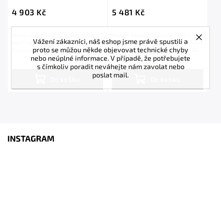
černý lesklý plast ABS
4 903 Kč
5 481 Kč
Maxton Design středový spoiler pod
Maxton Design difuzory pod boční
Vážení zákazníci, náš eshop jsme právě spustili a
zadní nárazník s žebrováním pro vozidlo
prahy pro vozidlo Toyota IQ . Povrchová
proto se můžou někde objevovat technické chyby
Toyota IQ . Povrchová úprava spoileru...
úprava spoileru černý lesklý plast ABS.
nebo neúplné informace. V případě, že potřebujete
s čímkoliv poradit neváhejte nám zavolat nebo
poslat mail.
Do košíku
Do košíku
INSTAGRAM