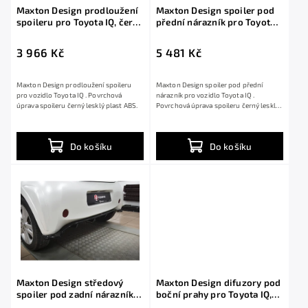
Maxton Design prodloužení
Maxton Design spoiler pod
spoileru pro Toyota IQ, černý
přední nárazník pro Toyota
lesklý plast ABS
IQ, černý lesklý plast ABS
3 966 Kč
5 481 Kč
Maxton Design prodloužení spoileru
Maxton Design spoiler pod přední
pro vozidlo Toyota IQ . Povrchová
nárazník pro vozidlo Toyota IQ .
úprava spoileru černý lesklý plast ABS.
Povrchová úprava spoileru černý lesklý
plast ABS.
Do košíku
Do košíku
Maxton Design středový
Maxton Design difuzory pod
spoiler pod zadní nárazník s
boční prahy pro Toyota IQ,
žebrováním pro Toyota IQ,
černý lesklý plast ABS