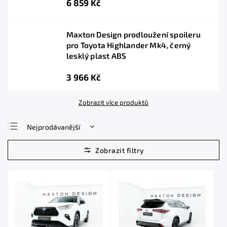
6 859 Kč
Maxton Design prodloužení spoileru
pro Toyota Highlander Mk4, černý
lesklý plast ABS
3 966 Kč
Zobrazit více produktů
Nejprodávanější
Nejlevnější
Nejdražší
Abecedně