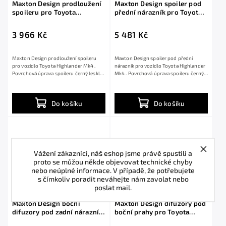
Maxton Design prodloužení
Maxton Design spoiler pod
spoileru pro Toyota
přední nárazník pro Toyota
Highlander Mk4, černý lesklý
Highlander Mk4, černý lesklý
plast ABS
plast ABS
3 966 Kč
5 481 Kč
Maxton Design prodloužení spoileru
Maxton Design spoiler pod přední
pro vozidlo Toyota Highlander Mk4 .
nárazník pro vozidlo Toyota Highlander
Povrchová úprava spoileru černý lesklý
Mk4 . Povrchová úprava spoileru černý
plast ABS.
lesklý...
Do košíku
Do košíku
Vážení zákazníci, náš eshop jsme právě spustili a
proto se můžou někde objevovat technické chyby
nebo neúplné informace. V případě, že potřebujete
s čímkoliv poradit neváhejte nám zavolat nebo
poslat mail.
Maxton Design boční
Maxton Design difuzory pod
difuzory pod zadní nárazník
boční prahy pro Toyota
pro Toyota Highlander Mk4,
Highlander Mk4, černý lesklý