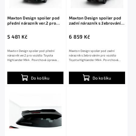
Maxton Design spoiler pod
Maxton Design spoiler pod
přední nárazník ver.2 pro
zadní nárazník s žebrováním
Toyota Highlander Mk4,
pro Toyota Highlander Mk4,
černý lesklý plast ABS
černý lesklý plast ABS
5 481 Kč
6 859 Kč
Maxton Design spoiler pod přední
Maxton Design spoiler pod zadní
nárazník ver.2 pro vozidlo Toyota
nárazník s žebrováním pro vozidlo
Highlander Mk4 . Povrchová úprava
Toyota Highlander Mk4 . Povrchová
spoileru černý...
úprava spoileru...
Do košíku
Do košíku