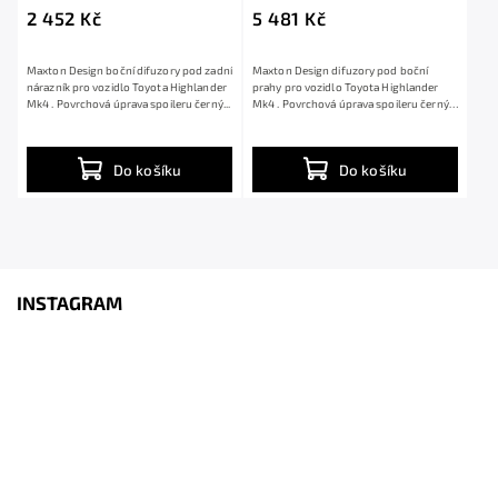
černý lesklý plast ABS
plast ABS
2 452 Kč
5 481 Kč
Maxton Design boční difuzory pod zadní
Maxton Design difuzory pod boční
nárazník pro vozidlo Toyota Highlander
prahy pro vozidlo Toyota Highlander
Mk4 . Povrchová úprava spoileru černý...
Mk4 . Povrchová úprava spoileru černý
lesklý...
Do košíku
Do košíku
INSTAGRAM