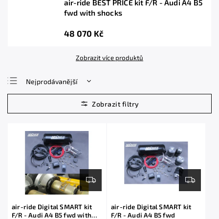
air-ride BEST PRICE kit F/R - Audi A4 B5
fwd with shocks
48 070 Kč
Zobrazit více produktů
Nejprodávanější
Nejlevnější
Nejdražší
Abecedně
air-ride Digital SMART kit
air-ride Digital SMART kit
F/R - Audi A4 B5 fwd with
F/R - Audi A4 B5 fwd