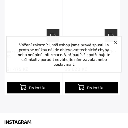
Vážení zákazníci, náš eshop jsme právě spustili a
proto se můžou někde objevovat technické chyby
air-ride BASIC kit - Audi A4
air-ride BEST PRICE kit F/R -
nebo neúplné informace. V případě, že potřebujete
B5
Audi A4 B5 fwd
s čímkoliv poradit neváhejte nám zavolat nebo
poslat mail.
31 475 Kč
35 020 Kč
Do košíku
Do košíku
INSTAGRAM