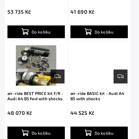
shocks
53 735 Kč
41 690 Kč
Do košíku
Do košíku
air-ride BEST PRICE kit F/R -
air-ride BASIC kit - Audi A4
Audi A4 B5 fwd with shocks
B5 with shocks
48 070 Kč
44 525 Kč
Do košíku
Do košíku