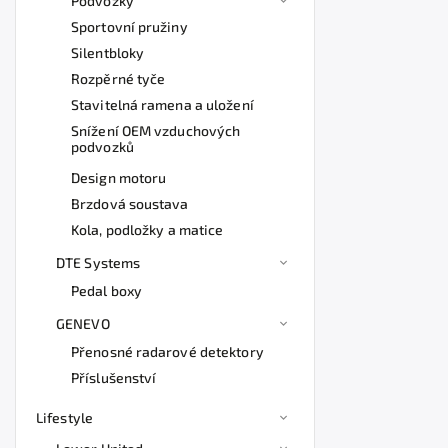
Podvozky
Sportovní pružiny
Silentbloky
Rozpěrné tyče
Stavitelná ramena a uložení
Snížení OEM vzduchových
podvozků
Design motoru
Brzdová soustava
Kola, podložky a matice
DTE Systems
Pedal boxy
GENEVO
Přenosné radarové detektory
Příslušenství
Lifestyle