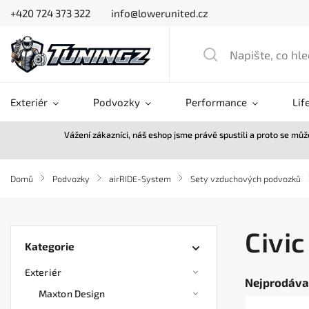
+420 724 373 322
info@lowerunited.cz
Exteriér
Podvozky
Performance
Lif
Vážení zákazníci, náš eshop jsme právě spustili a proto se mů
Domů
/
Podvozky
/
airRIDE-System
/
Sety vzduchových podvozků
Civic
Kategorie
Exteriér
Nejprodáva
Maxton Design