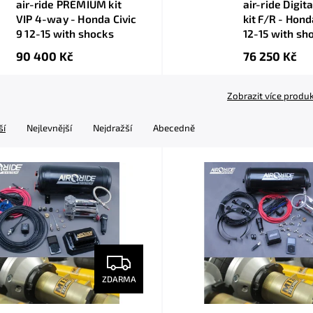
air-ride PREMIUM kit
air-ride Digi
VIP 4-way - Honda Civic
kit F/R - Hond
9 12-15 with shocks
12-15 with sh
90 400 Kč
76 250 Kč
Zobrazit více produ
ší
Nejlevnější
Nejdražší
Abecedně
ZDARMA