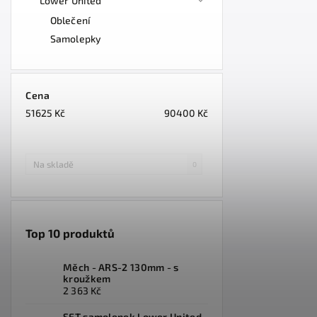
Lower United
Oblečení
Samolepky
Cena
51625
Kč
90400
Kč
Na skladě
0
Top 10 produktů
Měch - ARS-2 130mm - s
kroužkem
2 363 Kč
SET samolepek Lower United