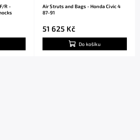
F/R -
Air Struts and Bags - Honda Civic 4
shocks
87-91
51 625 Kč
Do košíku