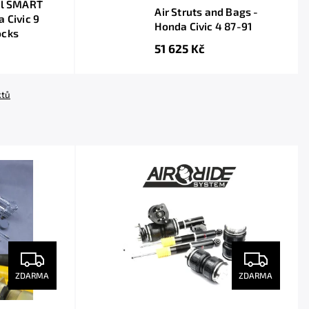
tal SMART
Air Struts and Bags -
a Civic 9
Honda Civic 4 87-91
ocks
51 625 Kč
ktů
ZDARMA
ZDARMA