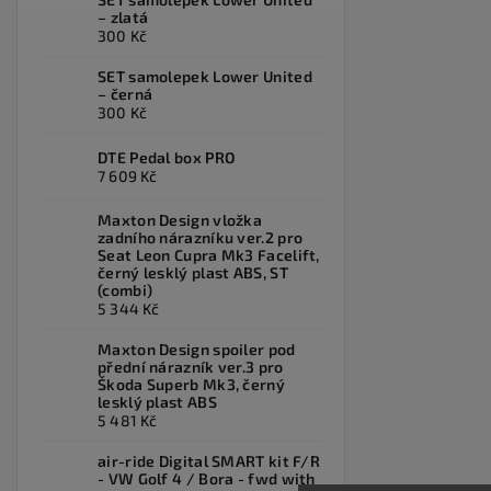
– zlatá
300 Kč
SET samolepek Lower United
– černá
300 Kč
DTE Pedal box PRO
7 609 Kč
Maxton Design vložka
zadního nárazníku ver.2 pro
Seat Leon Cupra Mk3 Facelift,
černý lesklý plast ABS, ST
(combi)
5 344 Kč
Maxton Design spoiler pod
přední nárazník ver.3 pro
Škoda Superb Mk3, černý
lesklý plast ABS
5 481 Kč
air-ride Digital SMART kit F/R
- VW Golf 4 / Bora - fwd with