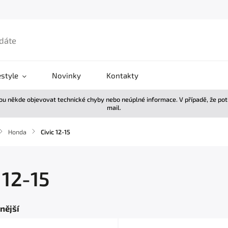
estyle
Novinky
Kontakty
žou někde objevovat technické chyby nebo neúplné informace. V případě, že po
mail.
/
Honda
/
Civic 12-15
 12-15
nější